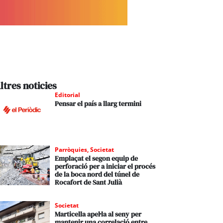
ltres noticies
Editorial
Pensar el país a llarg termini
Parròquies
,
Societat
Emplaçat el segon equip de
perforació per a iniciar el procés
de la boca nord del túnel de
Rocafort de Sant Julià
Societat
Marticella apel·la al seny per
mantenir una correlació entre