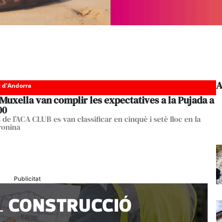
A
c d'Andorra
 Muxella van complir les expectatives a la Pujada a
00
s de l’ACA CLUB es van classificar en cinquè i setè lloc en la
ronina
Publicitat