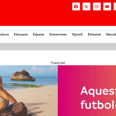
a
Educació
Esports
Entrevistes
Opinió
Editorial
Necrològiq
ultura
Educació
Esports
Entrevistes
Opinió
Editorial
Necro
Publicitat