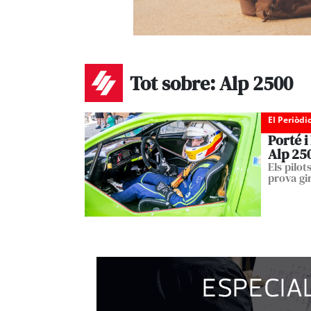
Tot sobre: Alp 2500
El Periòdi
Porté i
Alp 25
Els pilot
prova gi