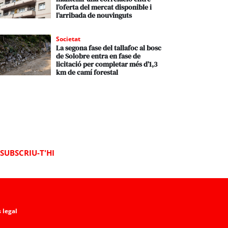
l’oferta del mercat disponible i
l’arribada de nouvinguts
Societat
La segona fase del tallafoc al bosc
de Solobre entra en fase de
licitació per completar més d’1,3
km de camí forestal
SUBSCRIU-T'HI
 legal