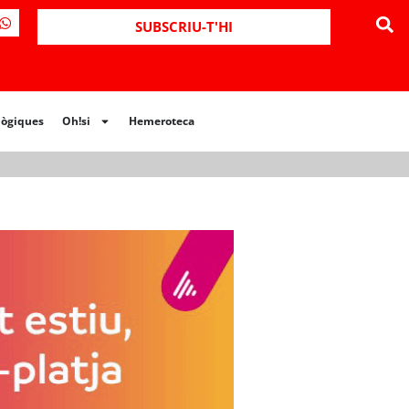
ues
Oh!si
Hemeroteca
SUBSCRIU-T'HI
lògiques
Oh!si
Hemeroteca