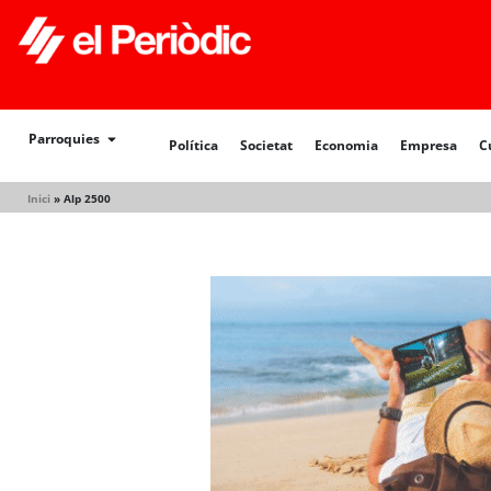
Política
Societat
Economia
Empresa
Cultur
Parroquies
Política
Societat
Economia
Empresa
C
Inici
»
Alp 2500