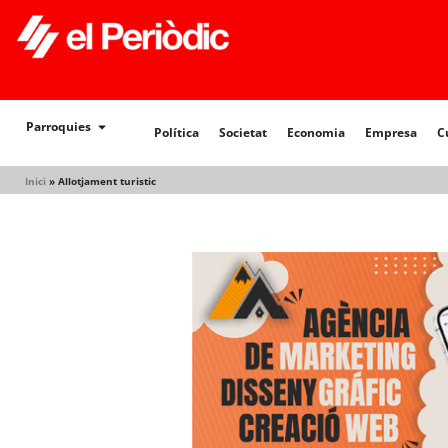
Política
Societat
Economia
Empresa
Cultur
Parroquies
Política
Societat
Economia
Empresa
C
Inici
»
Allotjament turistic