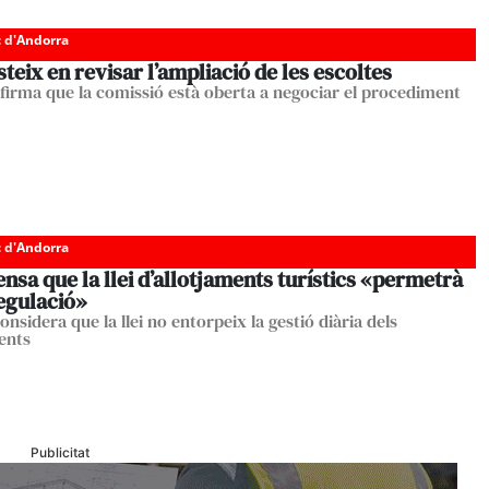
c d'Andorra
steix en revisar l’ampliació de les escoltes
afirma que la comissió està oberta a negociar el procediment
c d'Andorra
nsa que la llei d’allotjaments turístics «permetrà
egulació»
onsidera que la llei no entorpeix la gestió diària dels
ents
Publicitat