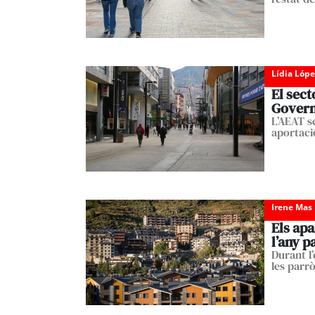
Lídia Lópe
El sect
Gover
L’AEAT se
aportaci
Irene Mas
Els apa
l’any p
Durant l
les parrò