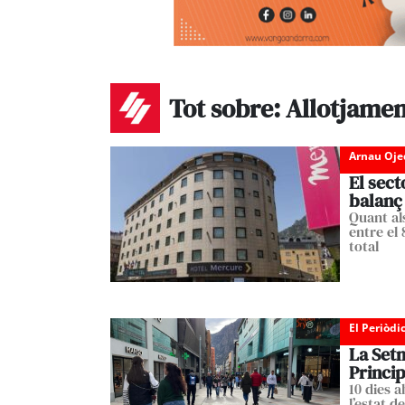
Tot sobre: Allotjamen
Arnau Oje
El sec
balanç 
Quant als
entre el
total
El Periòdi
La Set
Princip
10 dies a
l’estat d