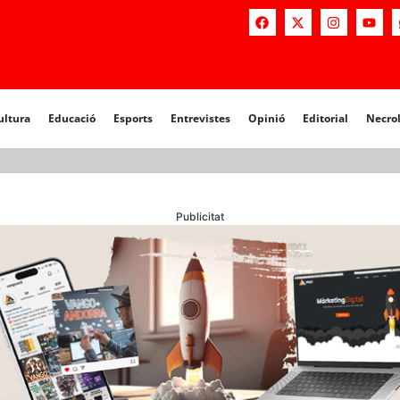
a
Educació
Esports
Entrevistes
Opinió
Editorial
Necrològiq
ultura
Educació
Esports
Entrevistes
Opinió
Editorial
Necro
Publicitat