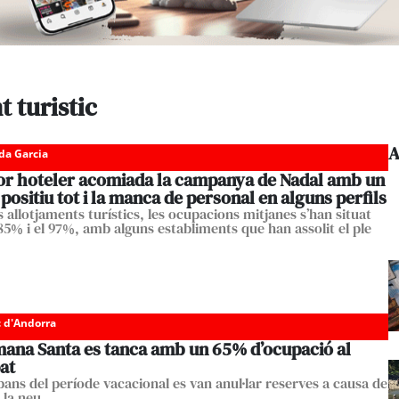
t turistic
A
da Garcia
tor hoteler acomiada la campanya de Nadal amb un
positiu tot i la manca de personal en alguns perfils
 allotjaments turístics, les ocupacions mitjanes s’han situat
 85% i el 97%, amb alguns establiments que han assolit el ple
c d'Andorra
mana Santa es tanca amb un 65% d’ocupació al
at
bans del període vacacional es van anul·lar reserves a causa de
e la neu