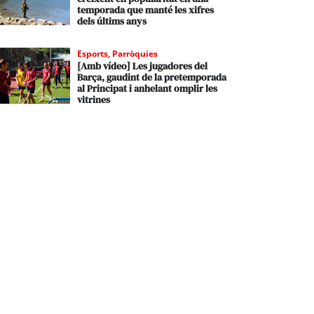
temporada que manté les xifres
dels últims anys
Esports
,
Parròquies
[Amb vídeo] Les jugadores del
Barça, gaudint de la pretemporada
al Principat i anhelant omplir les
vitrines