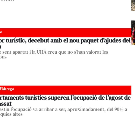
z
or turístic, decebut amb el nou paquet d’ajudes del
n
 sent apartat i la UHA creu que no s’han valorat les
ons
 Fàbrega
rtaments turístics superen l’ocupació de l’agost de
assat
’estiu l’ocupació va arribar a ser, aproximadament, del 90% a
quies altes