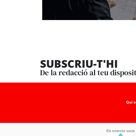
SUBSCRIU-T'HI
De la redacció al teu disposi
Qui 
Els nostres socis