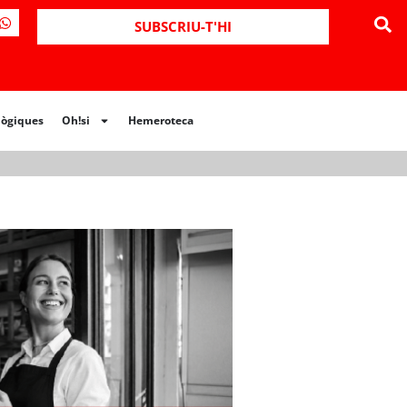
ues
Oh!si
Hemeroteca
SUBSCRIU-T'HI
lògiques
Oh!si
Hemeroteca