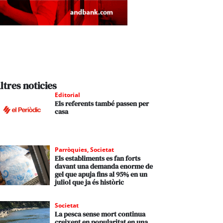
ltres noticies
Editorial
Els referents també passen per
casa
Parròquies
,
Societat
Els establiments es fan forts
davant una demanda enorme de
gel que apuja fins al 95% en un
juliol que ja és històric
Societat
La pesca sense mort continua
creixent en popularitat en una