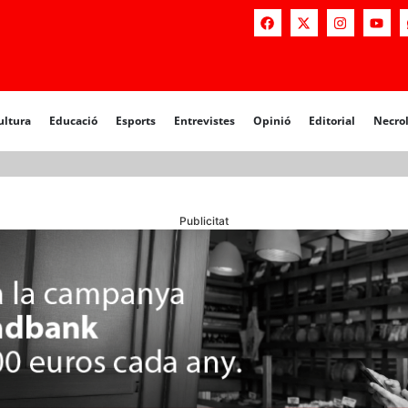
a
Educació
Esports
Entrevistes
Opinió
Editorial
Necrològiq
ultura
Educació
Esports
Entrevistes
Opinió
Editorial
Necro
Publicitat