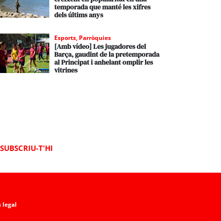
temporada que manté les xifres
dels últims anys
Esports
,
Parròquies
[Amb vídeo] Les jugadores del
Barça, gaudint de la pretemporada
al Principat i anhelant omplir les
vitrines
SUBSCRIU-T'HI
 legal