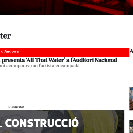
ater
A
c d'Andorra
 presenta ‘All That Water’ a l’Auditori Nacional
emi acompanyaran l’artista encampadà
Publicitat