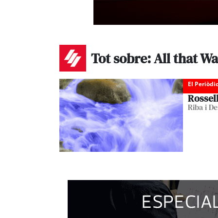
Tot sobre: All that W
El Periòdi
Rossell
Riba i D