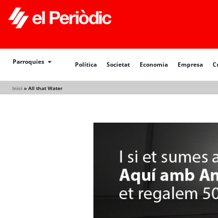
Política
Societat
Economia
Empresa
Cultur
Parroquies
Política
Societat
Economia
Empresa
C
Inici
»
All that Water