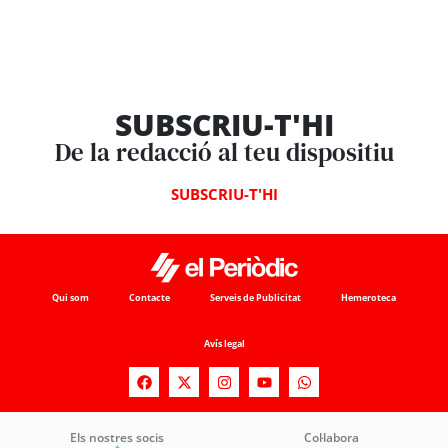
SUBSCRIU-T'HI
De la redacció al teu dispositiu
SUBSCRIU-T'HI
Qui som
Contacte
Serveis de Publicitat
Hemeroteca
Avís legal
Els nostres socis
Col·labora