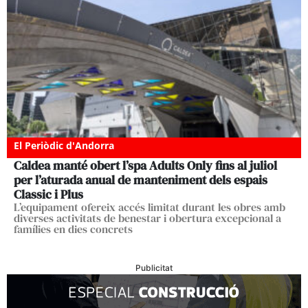
El Periòdic d'Andorra
Caldea manté obert l’spa Adults Only fins al juliol
per l’aturada anual de manteniment dels espais
Classic i Plus
L’equipament ofereix accés limitat durant les obres amb
diverses activitats de benestar i obertura excepcional a
famílies en dies concrets
Publicitat