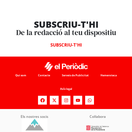
SUBSCRIU-T'HI
De la redacció al teu dispositiu
SUBSCRIU-T'HI
Qui som
Contacte
Serveis de Publicitat
Hemeroteca
Avís legal
Els nostres socis
Col·labora