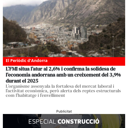
El Periòdic d'Andorra
L’FMI situa l’atur al 2,6% i confirma la solidesa de
l’economia andorrana amb un creixement del 3,9%
durant el 2025
L’organisme assenyala la fortalesa del mercat laboral i
l’activitat econòmica, però alerta dels reptes estructurals
com l’habitatge i l’envelliment
Publicitat