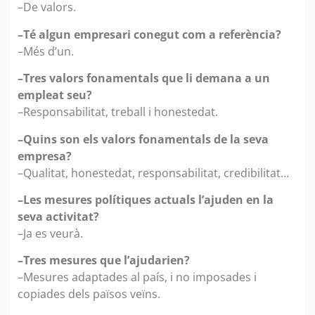
–De valors.
–Té algun empresari conegut com a referència?
–Més d’un.
–Tres valors fonamentals que li demana a un
empleat seu?
–Responsabilitat, treball i honestedat.
–Quins son els valors fonamentals de la seva
empresa?
–Qualitat, honestedat, responsabilitat, credibilitat…
–Les mesures polítiques actuals l’ajuden en la
seva activitat?
–Ja es veurà.
–Tres mesures que l’ajudarien?
–Mesures adaptades al país, i no imposades i
copiades dels països veïns.