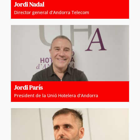
Jordi Nadal
Director general d’Andorra Telecom
Jordi París
President de la Unió Hotelera d’Andorra