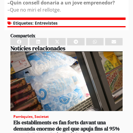
–Quin consell donaria a un jove emprenedor?
–Que no miri el rellotge.
Etiquetes:
Entrevistes
Comparteix
Notícies relacionades
Parròquies
,
Societat
Els establiments es fan forts davant una
demanda enorme de gel que apuja fins al 95%