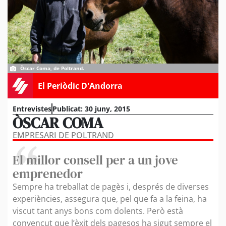
Òscar Coma, de Poltrand.
El Periòdic D'Andorra
Entrevistes
Publicat:
30 juny, 2015
ÒSCAR COMA
EMPRESARI DE POLTRAND
El millor consell per a un jove
emprenedor
Sempre ha treballat de pagès i, després de diverses
experiències, assegura que, pel que fa a la feina, ha
viscut tant anys bons com dolents. Però està
convençut que l’èxit dels pagesos ha sigut sempre el