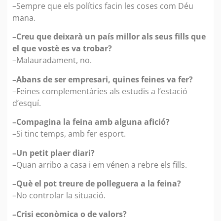
–Sempre que els polítics facin les coses com Déu
mana.
–Creu que deixarà un país millor als seus fills que
el que vostè es va trobar?
–Malauradament, no.
–Abans de ser empresari, quines feines va fer?
–Feines complementàries als estudis a l’estació
d’esquí.
–Compagina la feina amb alguna afició?
–Si tinc temps, amb fer esport.
–Un petit plaer diari?
–Quan arribo a casa i em vénen a rebre els fills.
–Què el pot treure de polleguera a la feina?
–No controlar la situació.
–Crisi econòmica o de valors?