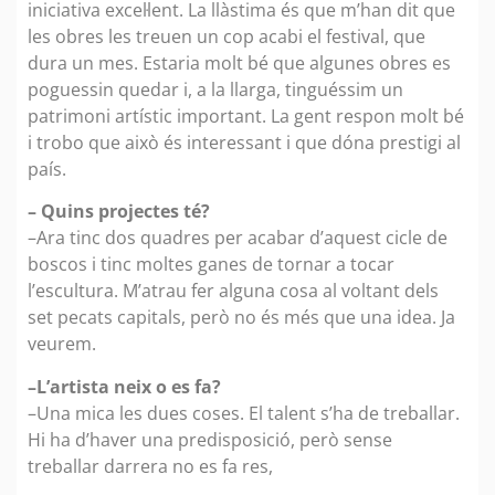
iniciativa excel·lent. La llàstima és que m’han dit que
les obres les treuen un cop acabi el festival, que
dura un mes. Estaria molt bé que algunes obres es
poguessin quedar i, a la llarga, tinguéssim un
patrimoni artístic important. La gent respon molt bé
i trobo que això és interessant i que dóna prestigi al
país.
– Quins projectes té?
–Ara tinc dos quadres per acabar d’aquest cicle de
boscos i tinc moltes ganes de tornar a tocar
l’escultura. M’atrau fer alguna cosa al voltant dels
set pecats capitals, però no és més que una idea. Ja
veurem.
–L’artista neix o es fa?
–Una mica les dues coses. El talent s’ha de treballar.
Hi ha d’haver una predisposició, però sense
treballar darrera no es fa res,