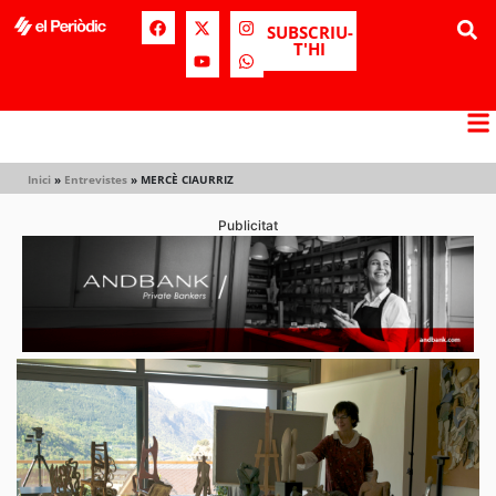
SUBSCRIU-
T'HI
Inici
»
Entrevistes
»
MERCÈ CIAURRIZ
Publicitat