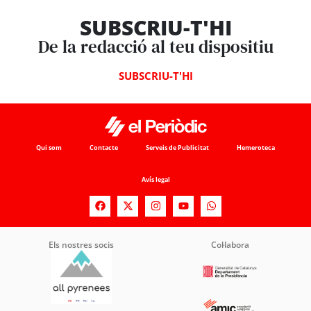
SUBSCRIU-T'HI
De la redacció al teu dispositiu
SUBSCRIU-T'HI
Qui som
Contacte
Serveis de Publicitat
Hemeroteca
Avís legal
Els nostres socis
Col·labora