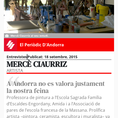
Mercè Ciaurriz al seu estudi.
El Periòdic D'Andorra
Entrevistes
Publicat:
18 setembre, 2015
MERCÈ CIAURRIZ
ARTISTA
A Andorra no es valora justament
la nostra feina
Professora de pintura a l’Escola Sagrada Família
d’Escaldes-Engordany, Amida i a l’Associació de
pares de l’escola francesa de la Massana. Prolífica
artista –pintora, ceramista, escultora i muralista– va