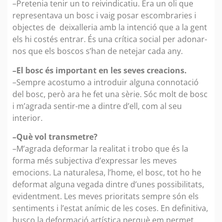
–Pretenia tenir un to reivindicatiu. Era un oli que
representava un bosc i vaig posar escombraries i
objectes de deixalleria amb la intenció que a la gent
els hi costés entrar. És una crítica social per adonar-
nos que els boscos s’han de netejar cada any.
–El bosc és important en les seves creacions.
–Sempre acostumo a introduir alguna connotació
del bosc, però ara he fet una sèrie. Sóc molt de bosc
i m’agrada sentir-me a dintre d’ell, com al seu
interior.
–Què vol transmetre?
–M’agrada deformar la realitat i trobo que és la
forma més subjectiva d’expressar les meves
emocions. La naturalesa, l’home, el bosc, tot ho he
deformat alguna vegada dintre d’unes possibilitats,
evidentment. Les meves prioritats sempre són els
sentiments i l’estat anímic de les coses. En definitiva,
busco la deformació artística perquè em permet