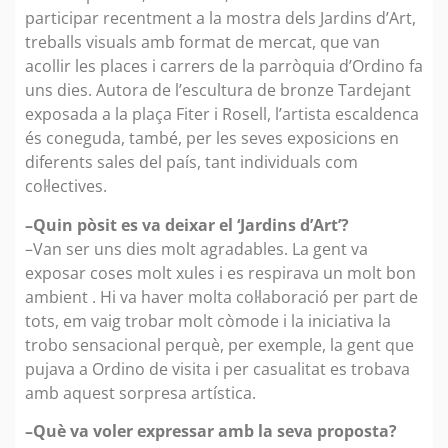
participar recentment a la mostra dels Jardins d’Art,
treballs visuals amb format de mercat, que van
acollir les places i carrers de la parròquia d’Ordino fa
uns dies. Autora de l’escultura de bronze Tardejant
exposada a la plaça Fiter i Rosell, l’artista escaldenca
és coneguda, també, per les seves exposicions en
diferents sales del país, tant individuals com
col·lectives.
–Quin pòsit es va deixar el ‘Jardins d’Art’?
–Van ser uns dies molt agradables. La gent va
exposar coses molt xules i es respirava un molt bon
ambient . Hi va haver molta col·laboració per part de
tots, em vaig trobar molt còmode i la iniciativa la
trobo sensacional perquè, per exemple, la gent que
pujava a Ordino de visita i per casualitat es trobava
amb aquest sorpresa artística.
–Què va voler expressar amb la seva proposta?