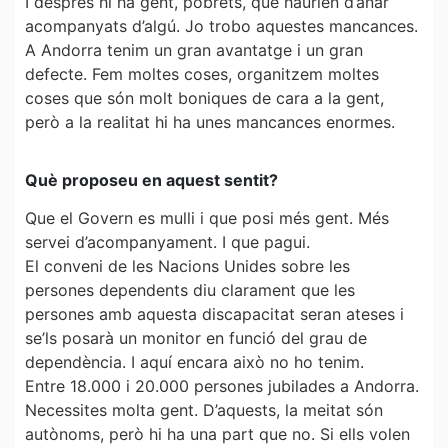
I després hi ha gent, pobrets, que haurien d’anar
acompanyats d’algú. Jo trobo aquestes mancances.
A Andorra tenim un gran avantatge i un gran
defecte. Fem moltes coses, organitzem moltes
coses que són molt boniques de cara a la gent,
però a la realitat hi ha unes mancances enormes.
Què proposeu en aquest sentit?
Que el Govern es mulli i que posi més gent. Més
servei d’acompanyament. I que pagui.
El conveni de les Nacions Unides sobre les
persones dependents diu clarament que les
persones amb aquesta discapacitat seran ateses i
se’ls posarà un monitor en funció del grau de
dependència. I aquí encara això no ho tenim.
Entre 18.000 i 20.000 persones jubilades a Andorra.
Necessites molta gent. D’aquests, la meitat són
autònoms, però hi ha una part que no. Si ells volen