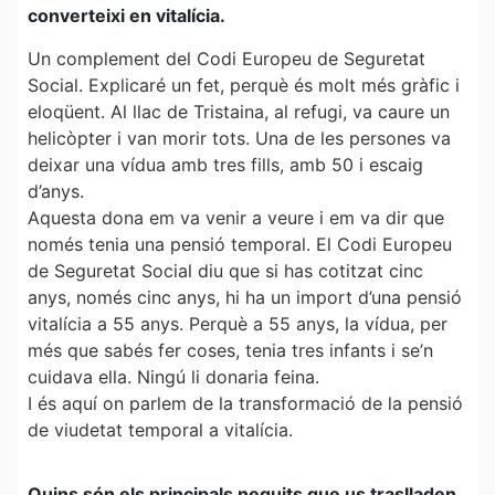
converteixi en vitalícia.
Un complement del Codi Europeu de Seguretat
Social. Explicaré un fet, perquè és molt més gràfic i
eloqüent. Al llac de Tristaina, al refugi, va caure un
helicòpter i van morir tots. Una de les persones va
deixar una vídua amb tres fills, amb 50 i escaig
d’anys.
Aquesta dona em va venir a veure i em va dir que
només tenia una pensió temporal. El Codi Europeu
de Seguretat Social diu que si has cotitzat cinc
anys, només cinc anys, hi ha un import d’una pensió
vitalícia a 55 anys. Perquè a 55 anys, la vídua, per
més que sabés fer coses, tenia tres infants i se’n
cuidava ella. Ningú li donaria feina.
I és aquí on parlem de la transformació de la pensió
de viudetat temporal a vitalícia.
Quins són els principals neguits que us traslladen