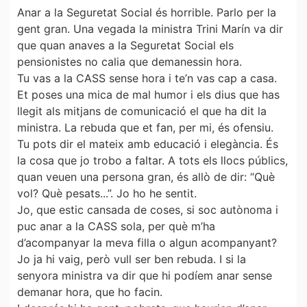
Anar a la Seguretat Social és horrible. Parlo per la
gent gran. Una vegada la ministra Trini Marín va dir
que quan anaves a la Seguretat Social els
pensionistes no calia que demanessin hora.
Tu vas a la CASS sense hora i te’n vas cap a casa.
Et poses una mica de mal humor i els dius que has
llegit als mitjans de comunicació el que ha dit la
ministra. La rebuda que et fan, per mi, és ofensiu.
Tu pots dir el mateix amb educació i elegància. És
la cosa que jo trobo a faltar. A tots els llocs públics,
quan veuen una persona gran, és allò de dir: “Què
vol? Què pesats...”. Jo ho he sentit.
Jo, que estic cansada de coses, si soc autònoma i
puc anar a la CASS sola, per què m’ha
d’acompanyar la meva filla o algun acompanyant?
Jo ja hi vaig, però vull ser ben rebuda. I si la
senyora ministra va dir que hi podíem anar sense
demanar hora, que ho facin.