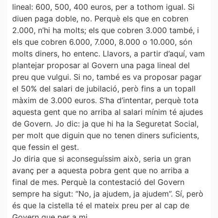
lineal: 600, 500, 400 euros, per a tothom igual. Si
diuen paga doble, no. Perquè els que en cobren
2.000, n’hi ha molts; els que cobren 3.000 també, i
els que cobren 6.000, 7.000, 8.000 o 10.000, són
molts diners, ho entenc. Llavors, a partir d’aquí, vam
plantejar proposar al Govern una paga lineal del
preu que vulgui. Si no, també es va proposar pagar
el 50% del salari de jubilació, però fins a un topall
màxim de 3.000 euros. S’ha d’intentar, perquè tota
aquesta gent que no arriba al salari mínim té ajudes
de Govern. Jo dic: ja que hi ha la Seguretat Social,
per molt que diguin que no tenen diners suficients,
que fessin el gest.
Jo diria que si aconseguíssim això, seria un gran
avanç per a aquesta pobra gent que no arriba a
final de mes. Perquè la contestació del Govern
sempre ha sigut: “No, ja ajudem, ja ajudem”. Sí, però
és que la cistella té el mateix preu per al cap de
Govern que per a mi.