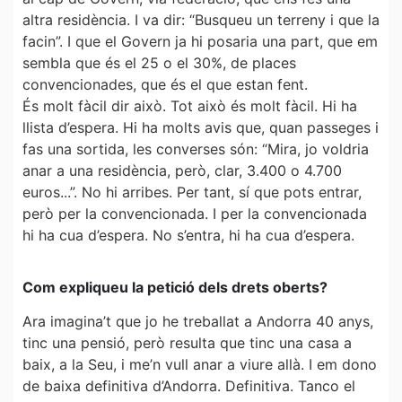
altra residència. I va dir: “Busqueu un terreny i que la
facin”. I que el Govern ja hi posaria una part, que em
sembla que és el 25 o el 30%, de places
convencionades, que és el que estan fent.
És molt fàcil dir això. Tot això és molt fàcil. Hi ha
llista d’espera. Hi ha molts avis que, quan passeges i
fas una sortida, les converses són: “Mira, jo voldria
anar a una residència, però, clar, 3.400 o 4.700
euros...”. No hi arribes. Per tant, sí que pots entrar,
però per la convencionada. I per la convencionada
hi ha cua d’espera. No s’entra, hi ha cua d’espera.
Com expliqueu la petició dels drets oberts?
Ara imagina’t que jo he treballat a Andorra 40 anys,
tinc una pensió, però resulta que tinc una casa a
baix, a la Seu, i me’n vull anar a viure allà. I em dono
de baixa definitiva d’Andorra. Definitiva. Tanco el