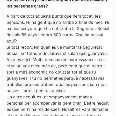
les persones grans?
A part de tots aquests punts que hem tocat, les
pensions. Hi ha gent que no arriba a final de mes. Hi
ha una senyora que ha cotitzat a la Seguretat Social
fins als 65 anys i cobra 600 euros. Què ha passat
aquí?
Si tots recordem quan es va muntar la Seguretat
Social, no tothom declarava el salari que guanyava.
Això és cert. Molts demanaven expressament tenir
el salari una mica més alt, però com que al patró li
sortia més econòmic no cotitzar tot el que tu
guanyaves, i tu ho permeties perquè necessitaves
treballar, ara ens trobem que les pensions són molt
baixes. I ara la gent es queixa.
Un altre neguit és l’acompanyament: manca
personal per acompanyar la gent gran. L’altre neguit
és que no hi ha residències. Nosaltres vam demanar
al cap de Govern, via federació, que ens fes una