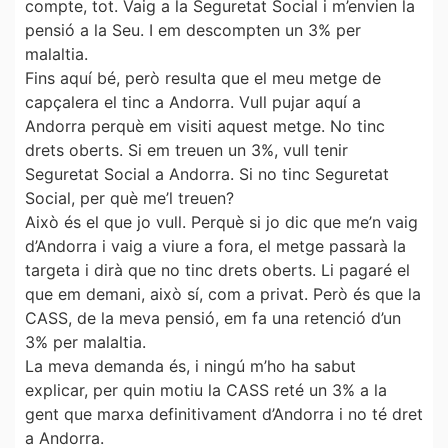
compte, tot. Vaig a la Seguretat Social i m’envien la
pensió a la Seu. I em descompten un 3% per
malaltia.
Fins aquí bé, però resulta que el meu metge de
capçalera el tinc a Andorra. Vull pujar aquí a
Andorra perquè em visiti aquest metge. No tinc
drets oberts. Si em treuen un 3%, vull tenir
Seguretat Social a Andorra. Si no tinc Seguretat
Social, per què me’l treuen?
Això és el que jo vull. Perquè si jo dic que me’n vaig
d’Andorra i vaig a viure a fora, el metge passarà la
targeta i dirà que no tinc drets oberts. Li pagaré el
que em demani, això sí, com a privat. Però és que la
CASS, de la meva pensió, em fa una retenció d’un
3% per malaltia.
La meva demanda és, i ningú m’ho ha sabut
explicar, per quin motiu la CASS reté un 3% a la
gent que marxa definitivament d’Andorra i no té dret
a Andorra.