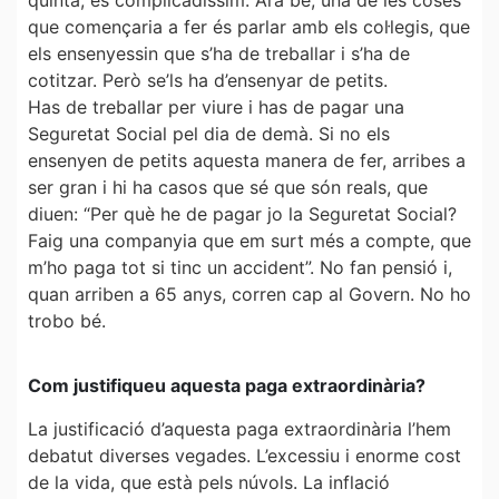
quinta, és complicadíssim. Ara bé, una de les coses
que començaria a fer és parlar amb els col·legis, que
els ensenyessin que s’ha de treballar i s’ha de
cotitzar. Però se’ls ha d’ensenyar de petits.
Has de treballar per viure i has de pagar una
Seguretat Social pel dia de demà. Si no els
ensenyen de petits aquesta manera de fer, arribes a
ser gran i hi ha casos que sé que són reals, que
diuen: “Per què he de pagar jo la Seguretat Social?
Faig una companyia que em surt més a compte, que
m’ho paga tot si tinc un accident”. No fan pensió i,
quan arriben a 65 anys, corren cap al Govern. No ho
trobo bé.
Com justifiqueu aquesta paga extraordinària?
La justificació d’aquesta paga extraordinària l’hem
debatut diverses vegades. L’excessiu i enorme cost
de la vida, que està pels núvols. La inflació