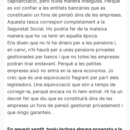
capitalització, però d’una manera indeguda. Perquè
es vol confiar a les entitats bancàries que es
constitueixi un fons de pensió dins de les empreses.
Aquesta tasca correspon completament a la
Seguretat Social. Ho podria fer de la mateixa
manera que ho va tenir en aquella època.
Ens diuen que no hi ha diners per a les pensions i,
en canvi, n’hi haurà per a unes pensions privades
gestionades per bancs i que no totes les empreses
podran tirar endavant. Perquè a les petites
empreses això no entra en la seva economia. Jo
crec que és una equivocació flagrant per part dels
legisladors. Una equivocació que són a temps de
corregir-la, perquè encara no hi hem entrat. Hi ha un
decret fet que diu que es constituirà dins de les
empreses un fons de pensió gestionat privadament i
que ningú garanteix.
En aquest sentit, teniu inclosa alguna proposta a la