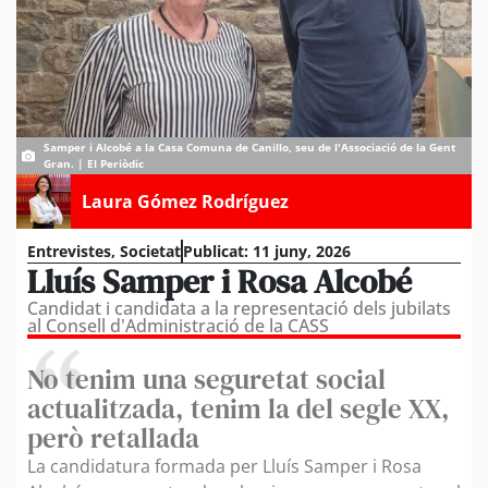
Samper i Alcobé a la Casa Comuna de Canillo, seu de l'Associació de la Gent
Gran. | El Periòdic
Laura Gómez Rodríguez
Entrevistes
,
Societat
Publicat:
11 juny, 2026
Lluís Samper i Rosa Alcobé
Candidat i candidata a la representació dels jubilats
al Consell d'Administració de la CASS
No tenim una seguretat social
actualitzada, tenim la del segle XX,
però retallada
La candidatura formada per Lluís Samper i Rosa