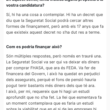
vostra candidatura?
Sí, hi ha una cosa a contemplar. Hi ha un decret que
diu que la Seguretat Social podrà cercar altres
formes de finançament, però amb els 17 anys que fa
que existeix aquest decret no s’ha dut res a terme.
Com es podria finançar això?
Són múltiples respostes, però només en trauré una.
La Seguretat Social va ser qui va deixar els diners
per comprar FHASA, que ara és FEDA. Va fer de
financera del Govern, i això ha quedat en perjudici
dels assegurats, perquè el fons de pensió hauria
pogut tenir bastants més diners dels que té ara.
I això, per mi, requereix que hi hagi un estudi
aprofundit que no s’ha fet. La llei que esmentava fa
un moment contemplava que es faria un estudi
sobre la viabilitat que en el si de les empreses hi