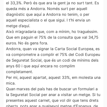
el 33,3%. Però és que ara la gent ja no surt tant. Es
queda més a Andorra. Només surt per aquell
diagnòstic que aquí a Andorra no tenim, o per
aquell especialista o el que sigui. I t’hi envia un
metge d’aquí.
Això m’agradaria que, com a mínim, ho traguéssim.
Que em paguin el 75% de la consulta que val 34,75
euros. No és gens fora.
Andorra, quan va signar la Carta Social Europea, es
va comprometre a complir el 75% del Codi Europeu
de Seguretat Social, que és un codi de mínims dels
anys 60 i que aquí encara no complim
completament.
Per mi, aquest apartat, aquest 33%, em molesta una
mica.
Quan marxes del país has de buscar un formulari a
la Seguretat Social per anar a visitar un metge. Si tu
presentes aquest carnet, que vol dir que tens drets
oberts, pots anar a qualsevol metge d’Espanya, de