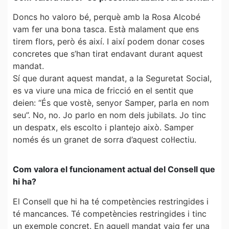
Doncs ho valoro bé, perquè amb la Rosa Alcobé
vam fer una bona tasca. Està malament que ens
tirem flors, però és així. I així podem donar coses
concretes que s’han tirat endavant durant aquest
mandat.
Sí que durant aquest mandat, a la Seguretat Social,
es va viure una mica de fricció en el sentit que
deien: “És que vostè, senyor Samper, parla en nom
seu”. No, no. Jo parlo en nom dels jubilats. Jo tinc
un despatx, els escolto i plantejo això. Samper
només és un granet de sorra d’aquest col·lectiu.
Com valora el funcionament actual del Consell que
hi ha?
El Consell que hi ha té competències restringides i
té mancances. Té competències restringides i tinc
un exemple concret. En aquell mandat vaig fer una