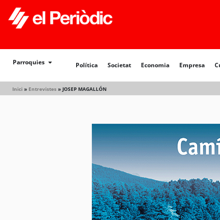
Política
Societat
Economia
Empresa
Cultur
Parroquies
Política
Societat
Economia
Empresa
C
Inici
»
Entrevistes
»
JOSEP MAGALLÓN