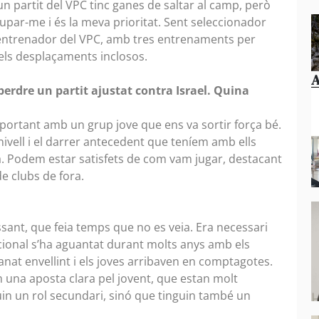
un partit del VPC tinc ganes de saltar al camp, però
cupar-me i és la meva prioritat. Sent seleccionador
’entrenador del VPC, amb tres entrenaments per
els desplaçaments inclosos.
A
perdre un partit ajustat contra Israel. Quina
portant amb un grup jove que ens va sortir força bé.
ivell i el darrer antecedent que teníem amb ells
a. Podem estar satisfets de com vam jugar, destacant
e clubs de fora.
ant, que feia temps que no es veia. Era necessari
acional s’ha aguantat durant molts anys amb els
nat envellint i els joves arribaven en comptagotes.
m una aposta clara pel jovent, que estan molt
uin un rol secundari, sinó que tinguin també un