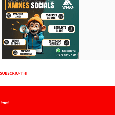
SUBSCRIU-T'HI
 legal