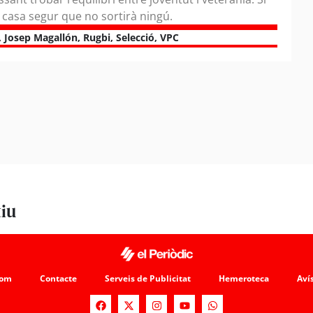
 casa segur que no sortirà ningú.
,
Josep Magallón
,
Rugbi
,
Selecció
,
VPC
tiu
som
Contacte
Serveis de Publicitat
Hemeroteca
Avís