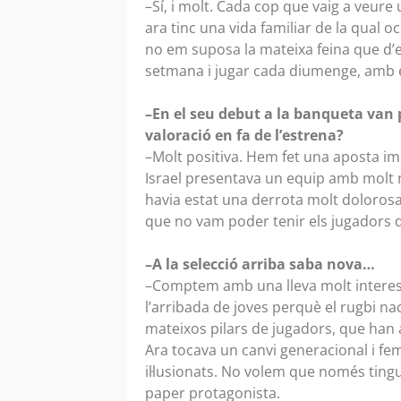
–Sí, i molt. Cada cop que vaig a veure 
ara tinc una vida familiar de la qual o
no em suposa la mateixa feina que d
setmana i jugar cada diumenge, amb 
–En el seu debut a la banqueta van 
valoració en fa de l’estrena?
–Molt positiva. Hem fet una aposta im
Israel presentava un equip amb molt n
havia estat una derrota molt doloros
que no vam poder tenir els jugadors d
–A la selecció arriba saba nova…
–Comptem amb una lleva molt interess
l’arribada de joves perquè el rugbi n
mateixos pilars de jugadors, que han a
Ara tocava un canvi generacional i fe
il·lusionats. No volem que només ting
paper protagonista.