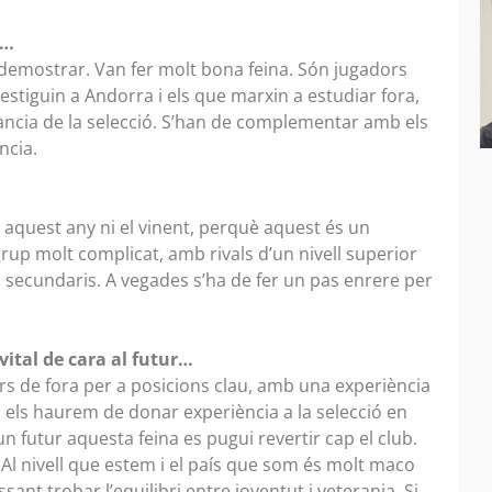
a…
va demostrar. Van fer molt bona feina. Són jugadors
stiguin a Andorra i els que marxin a estudiar fora,
ància de la selecció. S’han de complementar amb els
ncia.
 aquest any ni el vinent, perquè aquest és un
grup molt complicat, amb rivals d’un nivell superior
ón secundaris. A vegades s’ha de fer un pas enrere per
vital de cara al futur…
rs de fora per a posicions clau, amb una experiència
s els haurem de donar experiència a la selecció en
n futur aquesta feina es pugui revertir cap el club.
 Al nivell que estem i el país que som és molt maco
sant trobar l’equilibri entre joventut i veterania. Si