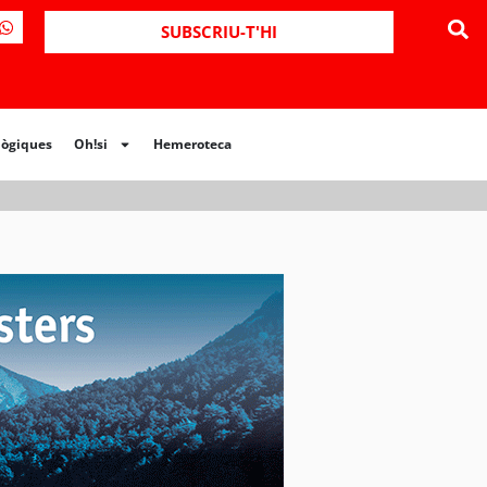
ues
Oh!si
Hemeroteca
SUBSCRIU-T'HI
lògiques
Oh!si
Hemeroteca