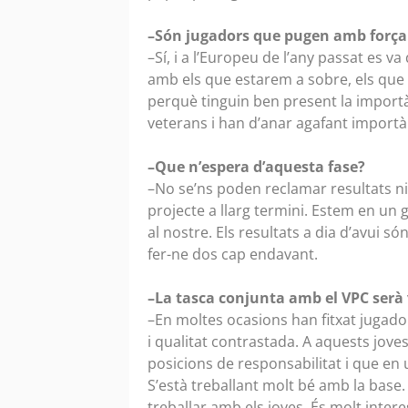
–Són jugadors que pugen amb forç
–Sí, i a l’Europeu de l’any passat es 
amb els que estarem a sobre, els que e
perquè tinguin ben present la import
veterans i han d’anar agafant importà
–Que n’espera d’aquesta fase?
–No se’ns poden reclamar resultats ni
projecte a llarg termini. Estem en un 
al nostre. Els resultats a dia d’avui s
fer-ne dos cap endavant.
–La tasca conjunta amb el VPC serà 
–En moltes ocasions han fitxat jugado
i qualitat contrastada. A aquests jove
posicions de responsabilitat i que en u
S’està treballant molt bé amb la base.
treballar amb els joves. És molt interes