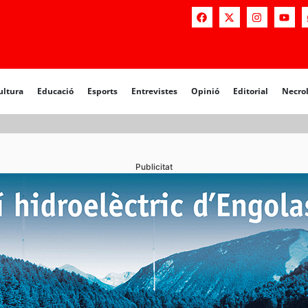
a
Educació
Esports
Entrevistes
Opinió
Editorial
Necrològiq
ultura
Educació
Esports
Entrevistes
Opinió
Editorial
Necro
Publicitat