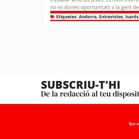
no es donen oportunitats a la gent de
Etiquetes:
Andorra
,
Entrevistes
,
Isards
SUBSCRIU-T'HI
De la redacció al teu disposi
Qui 