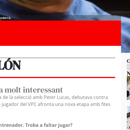
andorrà.
LÓN
C
N
 molt interessant
a de la selecció amb Peter Lucas, debutava contra
a jugador del VPC afronta una nova etapa amb fites
ntrenador. Troba a faltar jugar?