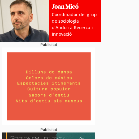
Joan Micó
Coordinador del grup
de sociologia
d’Andorra Recerca i
Innovació
Publicitat
Publicitat