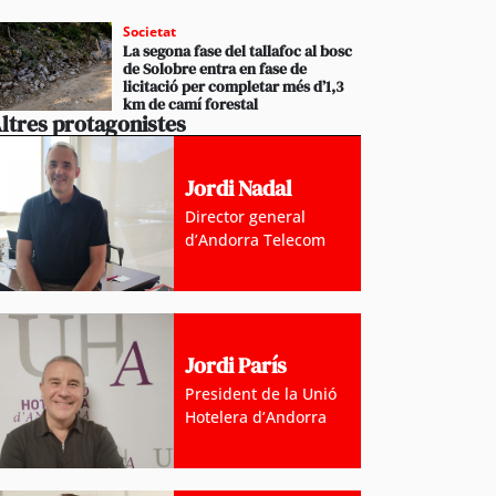
Societat
La segona fase del tallafoc al bosc
de Solobre entra en fase de
licitació per completar més d’1,3
km de camí forestal
ltres protagonistes
Jordi Nadal
Director general
d’Andorra Telecom
Jordi París
President de la Unió
Hotelera d’Andorra