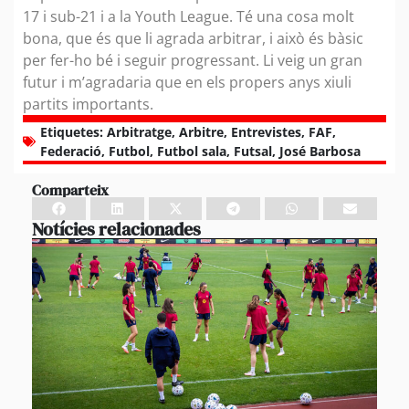
17 i sub-21 i a la Youth League. Té una cosa molt
bona, que és que li agrada arbitrar, i això és bàsic
per fer-ho bé i seguir progressant. Li veig un gran
futur i m’agradaria que en els propers anys xiuli
partits importants.
Etiquetes:
Arbitratge
,
Arbitre
,
Entrevistes
,
FAF
,
Federació
,
Futbol
,
Futbol sala
,
Futsal
,
José Barbosa
Comparteix
Notícies relacionades