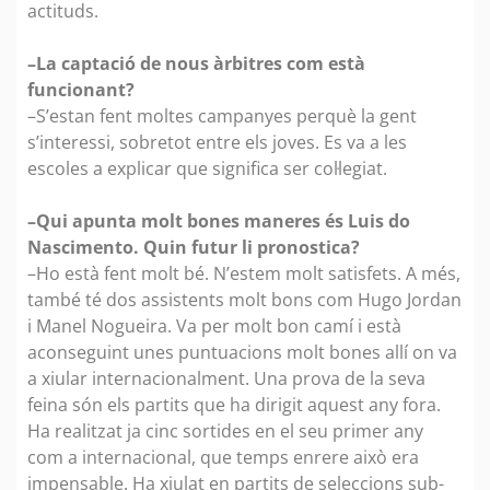
actituds.
–La captació de nous àrbitres com està
funcionant?
–S’estan fent moltes campanyes perquè la gent
s’interessi, sobretot entre els joves. Es va a les
escoles a explicar que significa ser col·legiat.
–Qui apunta molt bones maneres és Luis do
Nascimento. Quin futur li pronostica?
–Ho està fent molt bé. N’estem molt satisfets. A més,
també té dos assistents molt bons com Hugo Jordan
i Manel Nogueira. Va per molt bon camí i està
aconseguint unes puntuacions molt bones allí on va
a xiular internacionalment. Una prova de la seva
feina són els partits que ha dirigit aquest any fora.
Ha realitzat ja cinc sortides en el seu primer any
com a internacional, que temps enrere això era
impensable. Ha xiulat en partits de seleccions sub-