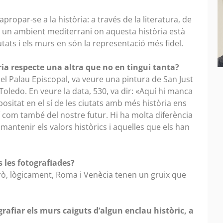
propar-se a la història: a través de la literatura, de
n un ambient mediterrani on aquesta història està
utats i els murs en són la representació més fidel.
ia respecte una altra que no en tingui tanta?
l Palau Episcopal, va veure una pintura de San Just
 Toledo. En veure la data, 530, va dir: «Aquí hi manca
positat en el sí de les ciutats amb més història ens
í com també del nostre futur. Hi ha molta diferència
mantenir els valors històrics i aquelles que els han
 les fotografiades?
ò, lògicament, Roma i Venècia tenen un gruix que
grafiar els murs caiguts d’algun enclau històric, a