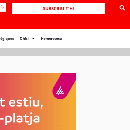
ues
Oh!si
Hemeroteca
SUBSCRIU-T'HI
lògiques
Oh!si
Hemeroteca