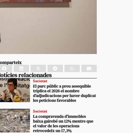
omparteix
otícies relacionades
Societat
El parc públic a preu assequible
triplica el 2026 el nombre
d’adjudicacions per haver duplicat
les peticions favorables
Societat
La compravenda d’immobles
baixa gairebé un 12% mentre que
el valor de les operacions
retrocedeix un 17,3%