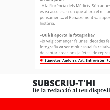
–A la Florència dels Médicis. Són aq
es va accelerar i en què aflora el millo
pensament… el Renaixement va supos
història.
–Què li aporta la fotografia?
–Jo vaig començar fa unes dècades fen
fotografia va ser molt casual fa relat
de captar creacions ja fetes, de repre
Etiquetes:
Andorra
,
Art
,
Entrevistes
,
F
SUBSCRIU-T'HI
De la redacció al teu disposi