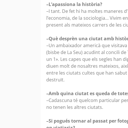
–L’apassiona la història?
–I tant. De fet hi ha moltes maneres d’a
l’economia, de la sociologia… Vivim e
present als mateixos carrers de les ci
–Què desprèn una ciutat amb històr
–Un ambaixador americà que visitava e
(bisbe de La Seu) acudint al concili de
un 1». Les capes que els segles han di
diuen molt de nosaltres mateixos, aix
entre les ciutats cultes que han sabut 
destruït.
–Amb quina ciutat es queda de totes
–Cadascuna té quelcom particular per
no tenen les altres ciutats.
–Si pogués tornar al passat per foto
on viatjaria?