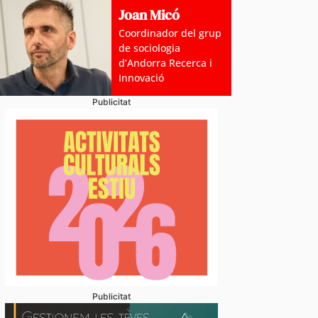
Joan Micó
Coordinador del grup
de sociologia
d’Andorra Recerca i
Innovació
Publicitat
Publicitat