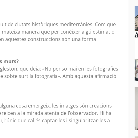
guit de ciutats històriques mediterrànies. Com que
e la mateixa manera que per conèixer algú estimat o
A
os en aquestes construccions són una forma
ts murs?
ggleston, que deia: «No penso mai en les fotografies
de sobte surt la fotografia». Amb aquesta afirmació
 alguna cosa emergeix: les imatges són creacions
ereixen a la mirada atenta de l’observador. Hi ha
l’únic que cal és captar-les i singularitzar-les a