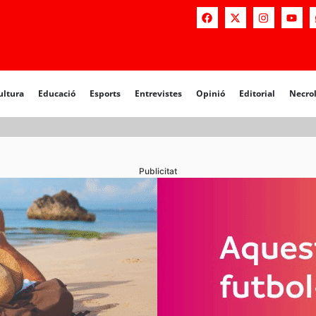
a
Educació
Esports
Entrevistes
Opinió
Editorial
Necrològiq
ultura
Educació
Esports
Entrevistes
Opinió
Editorial
Necro
Publicitat