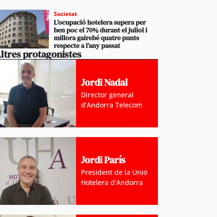
Societat
L’ocupació hotelera supera per
ben poc el 70% durant el juliol i
millora gairebé quatre punts
respecte a l’any passat
ltres protagonistes
Jordi Nadal
Director general
d’Andorra Telecom
Jordi París
President de la Unió
Hotelera d’Andorra