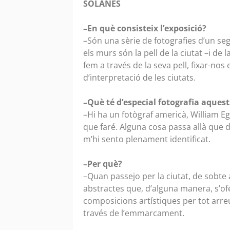
SOLANES
–En què consisteix l’exposició?
–Són una sèrie de fotografies d’un se
els murs són la pell de la ciutat –i d
fem a través de la seva pell, fixar-n
d’interpretació de les ciutats.
–Què té d’especial fotografia aques
–Hi ha un fotògraf americà, William E
que faré. Alguna cosa passa allà que 
m’hi sento plenament identificat.
–Per què?
–Quan passejo per la ciutat, de sobte
abstractes que, d’alguna manera, s’of
composicions artístiques per tot arreu, 
través de l’emmarcament.