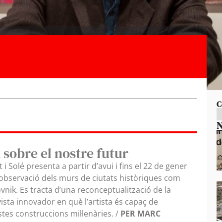
C
N
 sobre el nostre futur
t i Solé presenta a partir d’avui i fins el 22 de gener
’observació dels murs de ciutats històriques com
vnik. Es tracta d’una reconceptualització de la
vista innovador en què l’artista és capaç de
tes construccions mil·lenàries. /
PER MARC