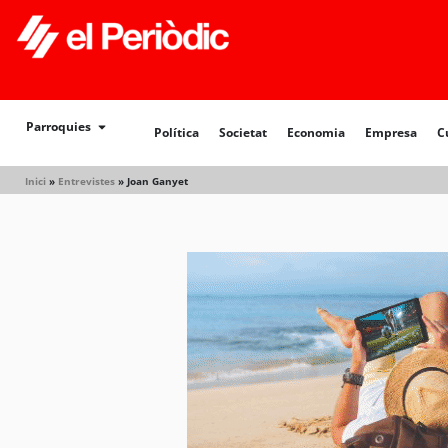
Política
Societat
Economia
Empresa
Cultur
Parroquies
Política
Societat
Economia
Empresa
C
Inici
»
Entrevistes
»
Joan Ganyet