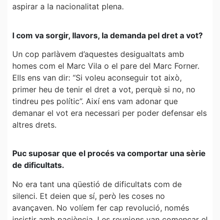
aspirar a la nacionalitat plena.
I com va sorgir, llavors, la demanda pel dret a vot?
Un cop parlàvem d’aquestes desigualtats amb
homes com el Marc Vila o el pare del Marc Forner.
Ells ens van dir: “Si voleu aconseguir tot això,
primer heu de tenir el dret a vot, perquè si no, no
tindreu pes polític”. Així ens vam adonar que
demanar el vot era necessari per poder defensar els
altres drets.
Puc suposar que el procés va comportar una sèrie
de dificultats.
No era tant una qüestió de dificultats com de
silenci. Et deien que sí, però les coses no
avançaven. No volíem fer cap revolució, només
insistir amb paciència. Les reunions van començar el