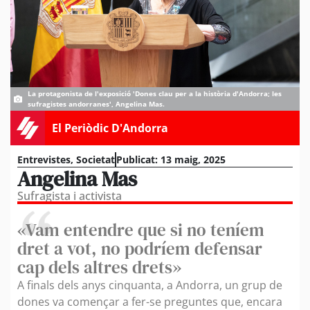
La protagonista de l'exposició 'Dones clau per a la història d'Andorra; les
sufragistes andorranes', Angelina Mas.
El Periòdic D'Andorra
Entrevistes
,
Societat
Publicat:
13 maig, 2025
Angelina Mas
Sufragista i activista
«Vam entendre que si no teníem
dret a vot, no podríem defensar
cap dels altres drets»
A finals dels anys cinquanta, a Andorra, un grup de
dones va començar a fer-se preguntes que, encara