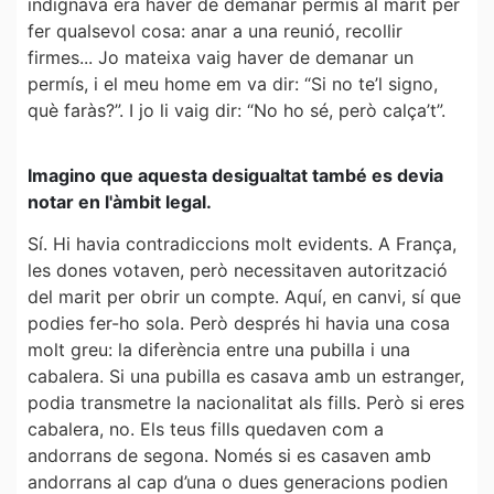
indignava era haver de demanar permís al marit per
fer qualsevol cosa: anar a una reunió, recollir
firmes... Jo mateixa vaig haver de demanar un
permís, i el meu home em va dir: “Si no te’l signo,
què faràs?”. I jo li vaig dir: “No ho sé, però calça’t”.
Imagino que aquesta desigualtat també es devia
notar en l'àmbit legal.
Sí. Hi havia contradiccions molt evidents. A França,
les dones votaven, però necessitaven autorització
del marit per obrir un compte. Aquí, en canvi, sí que
podies fer-ho sola. Però després hi havia una cosa
molt greu: la diferència entre una pubilla i una
cabalera. Si una pubilla es casava amb un estranger,
podia transmetre la nacionalitat als fills. Però si eres
cabalera, no. Els teus fills quedaven com a
andorrans de segona. Només si es casaven amb
andorrans al cap d’una o dues generacions podien