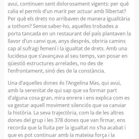
avui, continuen sent dolorosament vigents: per què
calia el permís d’un marit per actuar amb llibertat?
Per què els drets no arribaven de manera igualitària
a tothom? Sense saber-ho, aquelles trobades a
porta tancada en un restaurant del país plantaven la
llavor d’un canvi que, anys després, obriria camins
cap al sufragi femení i la igualtat de drets. Amb una
lucidesa que s’avançava al seu temps, van posar en
qüestió estructures arrelades, no des de
l’enfrontament, sinó des de la constància.
Una d’aquelles dones és l’Angelina Mas, qui avui,
amb la serenitat de qui sap que va formar part
d’alguna cosa gran, mira enrere i ens explica com es
va gestar aquell moviment silenciós que va canviar
la història. La seva trajectòria, com la de les altres
dones del grup i les 378 dones que van firmar, ens
recorda que la lluita per la igualtat no s’ha acabat i
que es pot continuar amb la mateixa força i la