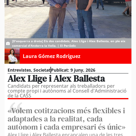
[D'esquerra a dreta] Els dos candidats, Alex Llige i Alex Ballesta, en ple eix
comercial d'Andorra la Vella. | El Periòdic
Laura Gómez Rodríguez
Entrevistes
,
Societat
Publicat:
9 juny, 2026
Alex Llige i Alex Ballesta
Candidats per representar als treballadors per
compte propi i autònoms al Consell d'Administració
de la CASS
«Volem cotitzacions més flexibles i
adaptades a la realitat, cada
autònom i cada empresari és únic»
Alex Llige i Alex Ballesta encapçalen una de les tres