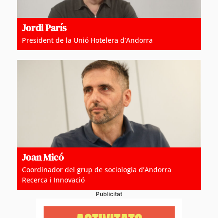
Jordi París
President de la Unió Hotelera d’Andorra
Joan Micó
Coordinador del grup de sociologia d’Andorra
Recerca i Innovació
Publicitat