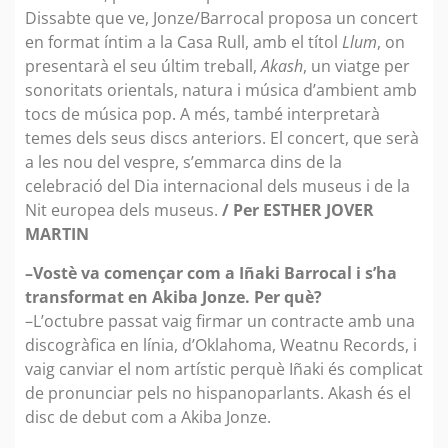
Dissabte que ve, Jonze/Barrocal proposa un concert
en format íntim a la Casa Rull, amb el títol
Llum
, on
presentarà el seu últim treball,
Akash
, un viatge per
sonoritats orientals, natura i música d’ambient amb
tocs de música pop. A més, també interpretarà
temes dels seus discs anteriors. El concert, que serà
a les nou del vespre, s’emmarca dins de la
celebració del Dia internacional dels museus i de la
Nit europea dels museus.
/ Per ESTHER JOVER
MARTIN
–Vostè va començar com a Iñaki Barrocal i s’ha
transformat en Akiba Jonze. Per què?
–L’octubre passat vaig firmar un contracte amb una
discogràfica en línia, d’Oklahoma, Weatnu Records, i
vaig canviar el nom artístic perquè Iñaki és complicat
de pronunciar pels no hispanoparlants. Akash és el
disc de debut com a Akiba Jonze.