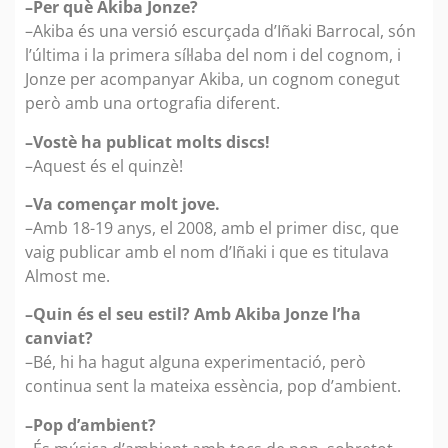
–Per què Akiba Jonze?
–Akiba és una versió escurçada d’Iñaki Barrocal, són
l’última i la primera síl·laba del nom i del cognom, i
Jonze per acompanyar Akiba, un cognom conegut
però amb una ortografia diferent.
–Vostè ha publicat molts discs!
–Aquest és el quinzè!
–Va començar molt jove.
–Amb 18-19 anys, el 2008, amb el primer disc, que
vaig publicar amb el nom d’Iñaki i que es titulava
Almost me.
–Quin és el seu estil? Amb Akiba Jonze l’ha
canviat?
–Bé, hi ha hagut alguna experimentació, però
continua sent la mateixa essència, pop d’ambient.
–Pop d’ambient?