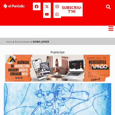
SUBSCRIU-
T'HI
Inici
»
Entrevistes
»
AKIBA JONZE
Publicitat