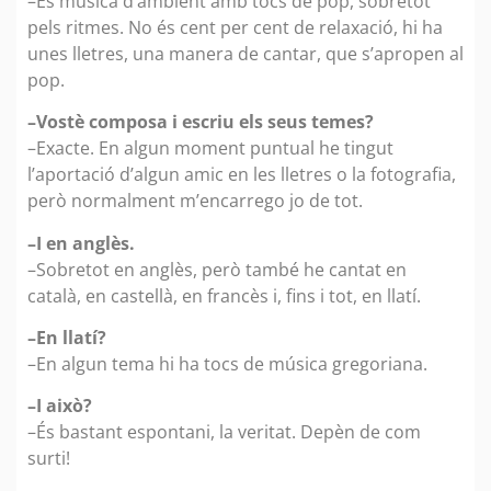
–És música d’ambient amb tocs de pop, sobretot
pels ritmes. No és cent per cent de relaxació, hi ha
unes lletres, una manera de cantar, que s’apropen al
pop.
–Vostè composa i escriu els seus temes?
–Exacte. En algun moment puntual he tingut
l’aportació d’algun amic en les lletres o la fotografia,
però normalment m’encarrego jo de tot.
–I en anglès.
–Sobretot en anglès, però també he cantat en
català, en castellà, en francès i, fins i tot, en llatí.
–En llatí?
–En algun tema hi ha tocs de música gregoriana.
–I això?
–És bastant espontani, la veritat. Depèn de com
surti!