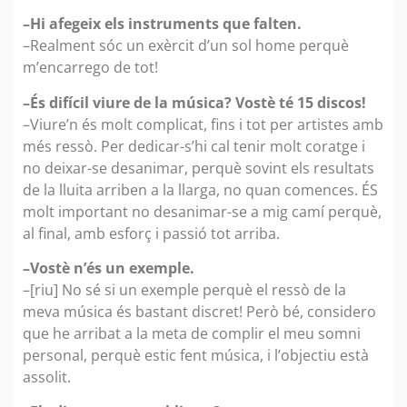
–Hi afegeix els instruments que falten.
–Realment sóc un exèrcit d’un sol home perquè
m’encarrego de tot!
–És difícil viure de la música? Vostè té 15 discos!
–Viure’n és molt complicat, fins i tot per artistes amb
més ressò. Per dedicar-s’hi cal tenir molt coratge i
no deixar-se desanimar, perquè sovint els resultats
de la lluita arriben a la llarga, no quan comences. ÉS
molt important no desanimar-se a mig camí perquè,
al final, amb esforç i passió tot arriba.
–Vostè n’és un exemple.
–[riu] No sé si un exemple perquè el ressò de la
meva música és bastant discret! Però bé, considero
que he arribat a la meta de complir el meu somni
personal, perquè estic fent música, i l’objectiu està
assolit.