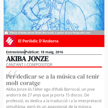
Dibuix d'Akiba Jonze (Iñaki Barrocal), a partir d'una fotografia real.
El Periòdic D'Andorra
Entrevistes
Publicat:
18 maig, 2016
AKIBA JONZE
CANTANT I COMPOSITOR
Per dedicar-se a la música cal tenir
molt coratge
Akiba Jonze és l’àlter ego d’Iñaki Barrocal, un jove
andorrà de 27 anys que ja porta 15 discos. De
professió, es dedica a la traducció i a la interpretació
simultània, però és un apassionat de la música.