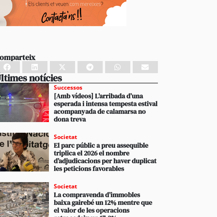
omparteix
ltimes notícies
Successos
[Amb vídeos] L’arribada d’una
esperada i intensa tempesta estival
acompanyada de calamarsa no
dona treva
Societat
El parc públic a preu assequible
triplica el 2026 el nombre
d’adjudicacions per haver duplicat
les peticions favorables
Societat
La compravenda d’immobles
baixa gairebé un 12% mentre que
el valor de les operacions