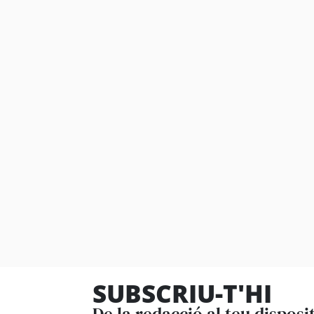
SUBSCRIU-T'HI
De la redacció al teu disposi