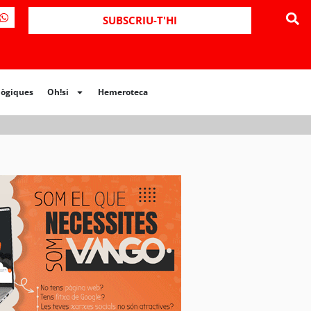
ues
Oh!si
Hemeroteca
SUBSCRIU-T'HI
lògiques
Oh!si
Hemeroteca