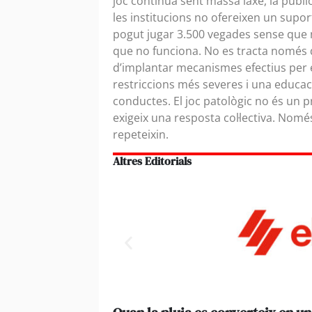
joc continua sent massa laxe, la publi
les institucions no ofereixen un suport
pogut jugar 3.500 vegades sense que n
que no funciona. No es tracta només d
d’implantar mecanismes efectius per ev
restriccions més severes i una educac
conductes. El joc patològic no és un p
exigeix una resposta col·lectiva. Nomé
repeteixin.
Altres Editorials