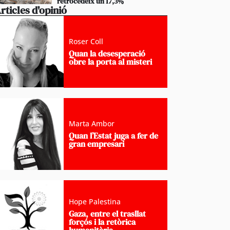
retrocedeix un 17,3%
rticles d'opinió
Roser Coll
Quan la desesperació
obre la porta al misteri
Marta Ambor
Quan l’Estat juga a fer de
gran empresari
Hope Palestina
Gaza, entre el trasllat
forçós i la retòrica
humanitària