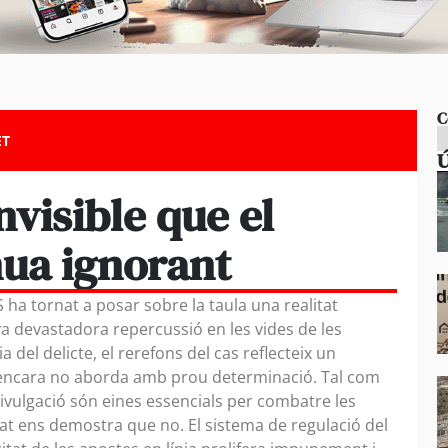
C
ET
Ú
nvisible que el
nua ignorant
S ha tornat a posar sobre la taula una realitat
eva devastadora repercussió en les vides de les
del delicte, el rerefons del cas reflecteix un
 encara no aborda amb prou determinació. Tal com
divulgació són eines essencials per combatre les
itat ens demostra que no. El sistema de regulació del