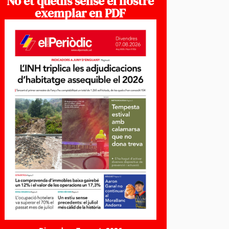
No et quedis sense el nostre
exemplar en PDF