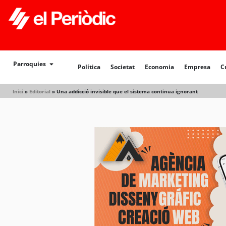
Política
Societat
Economia
Empresa
Cultur
Parroquies
Política
Societat
Economia
Empresa
C
Inici
»
Editorial
»
Una addicció invisible que el sistema continua ignorant