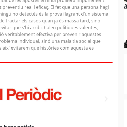
citat de les apostes en línia prolifera impunement i
A
 preventiu real i eficaç. El fet que una persona hagi
ingú ho detectés és la prova flagrant d’un sistema
e tractar els casos quan ja és massa tard, sinó
itar que s’hi arribi. Calen polítiques valentes,
ió veritablement efectiva per prevenir aquestes
roblema individual, sinó una malaltia social que
s així evitarem que històries com aquesta es