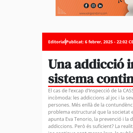
Editorial
Publicat:
6 febrer, 2025 - 22:02 C
Una addicció i
sistema conti
El cas de l’excap d’Inspecció de la CAS
incòmoda: les addiccions al joc i la s
persones. Més enllà de la contundència 
problema estructural que la societat
apunta Eva Tenorio, la prevenció i la 
addiccions. Però és suficient? La real