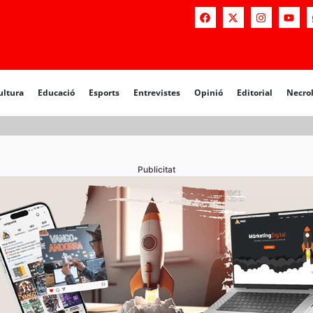
a
Educació
Esports
Entrevistes
Opinió
Editorial
Necrològiq
ultura
Educació
Esports
Entrevistes
Opinió
Editorial
Necro
Publicitat