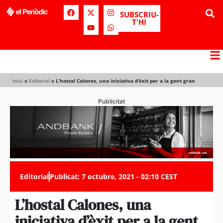
SUBSCRIU-
T'HI
Inici
»
Editorial
»
L’hostal Calones, una iniciativa d’èxit per a la gent gran
Publicitat
Editorial
Publicat:
7 octubre, 2021 - 02:10 CEST
L’hostal Calones, una
iniciativa d’èxit per a la gent