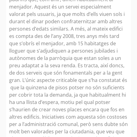
menjador. Aquest és un servei especialment
valorat pels usuaris, ja que molts d’ells viuen sols i
durant el dinar poden confraternitzar amb altres
persones d’edats similars. A més, al mateix edifici
es compta des de l’any 2008, tres anys més tard
que s’obrís el menjador, amb 15 habitatges de
lloguer que s’adjudiquen a persones jubilades i
autònomes de la parròquia que estan soles a un
preu adaptat a la seva renda. Es tracta, així doncs,
de dos serveis que són fonamentals per a la gent
gran. L’únic aspecte criticable que s’ha constatat és
que la quinzena de pisos potser no són suficients
per cobrir tota la demanda, ja que habitualment hi
ha una llista d’espera, motiu pel qual potser
s’haurien de crear noves places encara que fos en
altres edificis. Iniciatives com aquesta són costoses
per a l’administració comunal, però sens dubte són
molt ben valorades per la ciutadania, que veu que