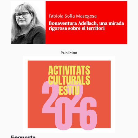
Fabiola Sofia Masegosa
Bonaventura Adellach, una mirada
rigorosa sobre el territori
Publicitat
Enquesta