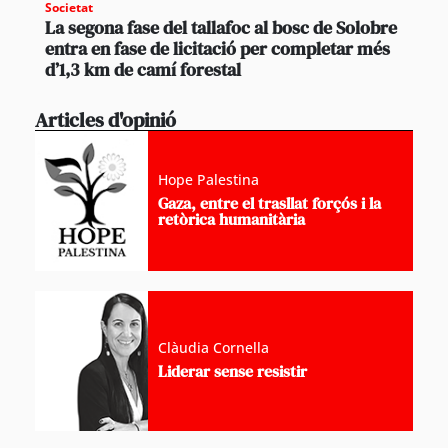
Societat
La segona fase del tallafoc al bosc de Solobre
entra en fase de licitació per completar més
d’1,3 km de camí forestal
Articles d'opinió
Hope Palestina
Gaza, entre el trasllat forçós i la
retòrica humanitària
Clàudia Cornella
Liderar sense resistir