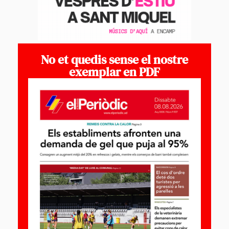
No et quedis sense el nostre
exemplar en PDF