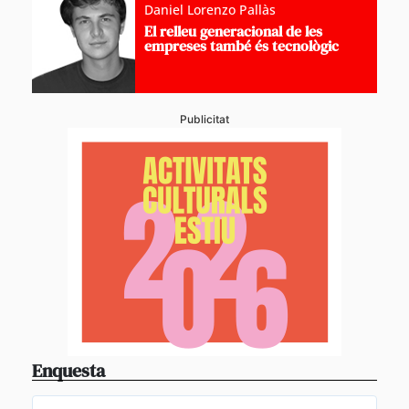
Daniel Lorenzo Pallàs
El relleu generacional de les
empreses també és tecnològic
Publicitat
Enquesta