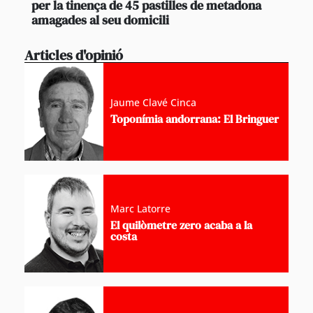
per la tinença de 45 pastilles de metadona
amagades al seu domicili
Articles d'opinió
Jaume Clavé Cinca
Toponímia andorrana: El Bringuer
Marc Latorre
El quilòmetre zero acaba a la
costa