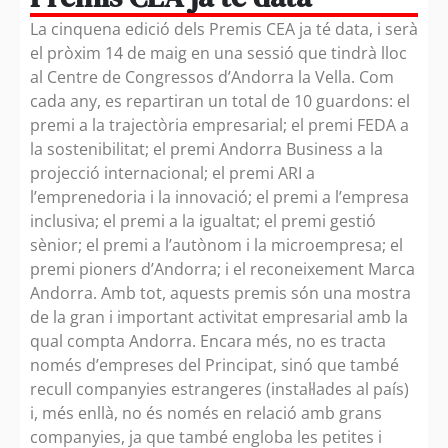
La cinquena edició dels Premis CEA ja té data, i serà
el pròxim 14 de maig en una sessió que tindrà lloc
al Centre de Congressos d’Andorra la Vella. Com
cada any, es repartiran un total de 10 guardons: el
premi a la trajectòria empresarial; el premi FEDA a
la sostenibilitat; el premi Andorra Business a la
projecció internacional; el premi ARI a
l’emprenedoria i la innovació; el premi a l’empresa
inclusiva; el premi a la igualtat; el premi gestió
sènior; el premi a l’autònom i la microempresa; el
premi pioners d’Andorra; i el reconeixement Marca
Andorra. Amb tot, aquests premis són una mostra
de la gran i important activitat empresarial amb la
qual compta Andorra. Encara més, no es tracta
només d’empreses del Principat, sinó que també
recull companyies estrangeres (instal·lades al país)
i, més enllà, no és només en relació amb grans
companyies, ja que també engloba les petites i