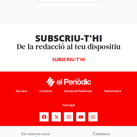
SUBSCRIU-T'HI
De la redacció al teu dispositiu
SUBSCRIU-T'HI
Qui som
Contacte
Serveis de Publicitat
Hemeroteca
Avís legal
Els nostres socis
Col·labora