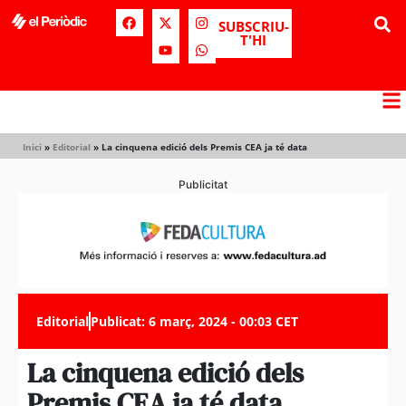
SUBSCRIU-
T'HI
Inici
»
Editorial
»
La cinquena edició dels Premis CEA ja té data
Publicitat
Editorial
Publicat:
6 març, 2024 - 00:03 CET
La cinquena edició dels
Premis CEA ja té data