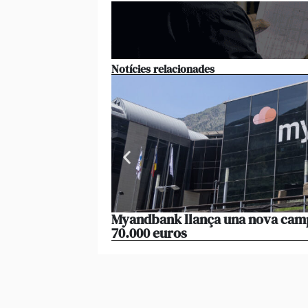
Notícies relacionades
Myandbank llança una nova campa
70.000 euros