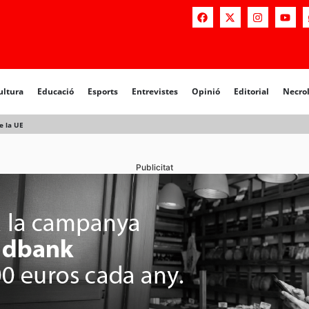
a
Educació
Esports
Entrevistes
Opinió
Editorial
Necrològiq
ultura
Educació
Esports
Entrevistes
Opinió
Editorial
Necro
e la UE
Publicitat