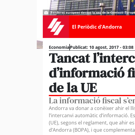
Banderes europees davant la seu de la Comissió Europe
El Periòdic d'Andorra
Economia
Publicat:
10 agost, 2017 - 03:08
Tancat l’inter
d’informació f
de la UE
La informació fiscal s’
Andorra va donar a conèixer ahir el lli
l’intercanvi automàtic d’informació. 
(UE), segons el reglament, que ahir es v
d’Andorra (BOPA), i que complementa l