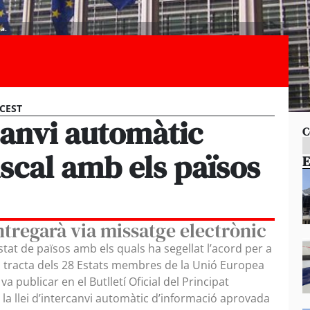
a.
 CEST
canvi automàtic
C
iscal amb els països
E
entregarà via missatge electrònic
stat de països amb els quals ha segellat l’acord per a
Es tracta dels 28 Estats membres de la Unió Europea
a publicar en el Butlletí Oficial del Principat
a llei d’intercanvi automàtic d’informació aprovada