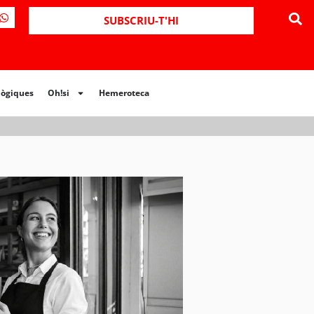
ues
Oh!si
Hemeroteca
SUBSCRIU-T'HI
lògiques
Oh!si
Hemeroteca