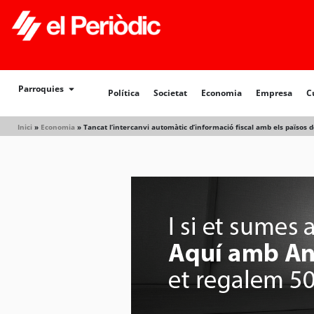
Política
Societat
Economia
Empresa
Cultur
Parroquies
Política
Societat
Economia
Empresa
C
Inici
»
Economia
»
Tancat l’intercanvi automàtic d’informació fiscal amb els països d