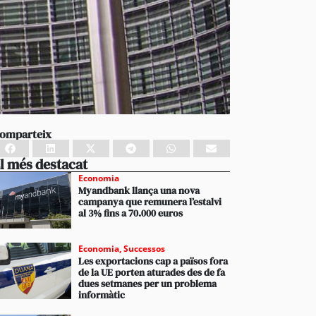
omparteix
l més destacat
Economia
Myandbank llança una nova
campanya que remunera l’estalvi
al 3% fins a 70.000 euros
Economia
,
Successos
Les exportacions cap a països fora
de la UE porten aturades des de fa
dues setmanes per un problema
informàtic