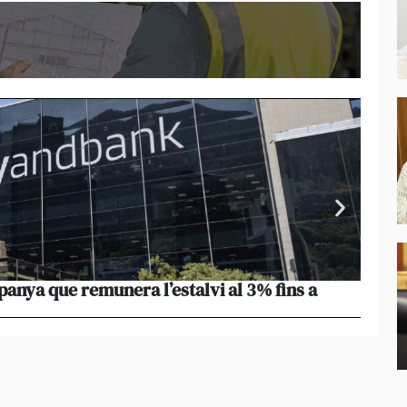
nya que remunera l’estalvi al 3% fins a
Les e
setma