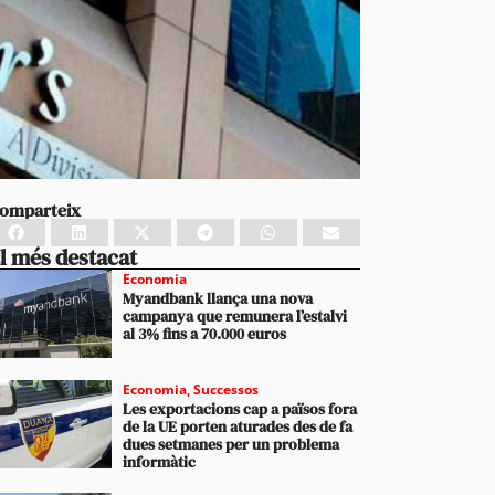
omparteix
l més destacat
Economia
Myandbank llança una nova
campanya que remunera l’estalvi
al 3% fins a 70.000 euros
Economia
,
Successos
Les exportacions cap a països fora
de la UE porten aturades des de fa
dues setmanes per un problema
informàtic