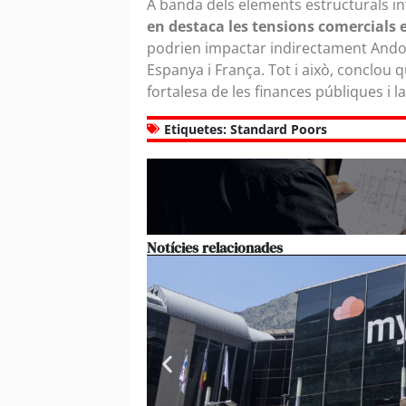
A banda dels elements estructurals in
en destaca les tensions comercials e
podrien impactar indirectament Andor
Espanya i França. Tot i això, conclou 
fortalesa de les finances públiques i l
Etiquetes:
Standard Poors
Notícies relacionades