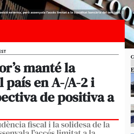
osició externa, però assenyala l’accés limitat a la liquiditat bancària del territori. |
EST
C
or’s manté la
E
l país en A-/A-2 i
ectiva de positiva a
dència fiscal i la solidesa de la
senyala l’accés limitat a la