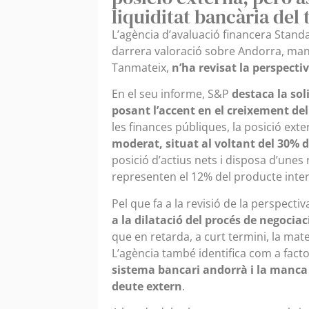
liquiditat bancària del 
L’agència d’avaluació financera Standa
darrera valoració sobre Andorra, manten
Tanmateix,
n’ha revisat la perspecti
En el seu informe, S&P
destaca la so
posant l’accent en el creixement del 
les finances públiques, la posició ext
moderat, situat al voltant del 30% d
posició d’actius nets i disposa d’une
representen el 12% del producte inter
Pel que fa a la revisió de la perspect
a la dilatació del procés de negocia
que en retarda, a curt termini, la mat
L’agència també identifica com a facto
sistema bancari andorrà i la manca
deute extern
.