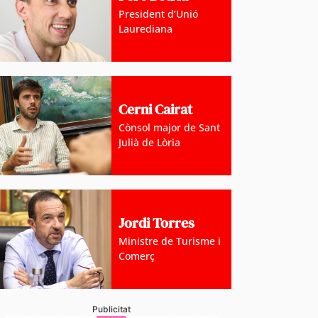
President d’Unió
Laurediana
Cerni Cairat
Cònsol major de Sant
Julià de Lòria
Jordi Torres
Ministre de Turisme i
Comerç
Publicitat