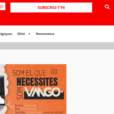
ues
Oh!si
Hemeroteca
SUBSCRIU-T'HI
lògiques
Oh!si
Hemeroteca