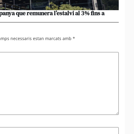
nya que remunera l’estalvi al 3% fins a
Les e
setma
camps necessaris estan marcats amb
*