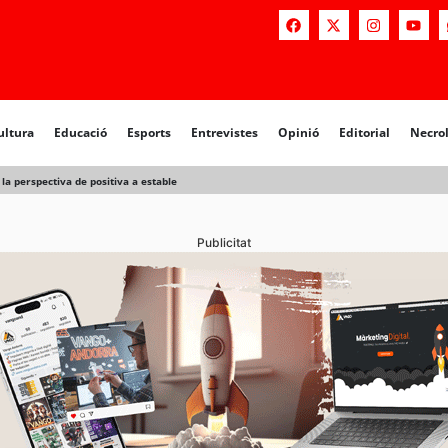
a
Educació
Esports
Entrevistes
Opinió
Editorial
Necrològiq
ultura
Educació
Esports
Entrevistes
Opinió
Editorial
Necro
 la perspectiva de positiva a estable
Publicitat