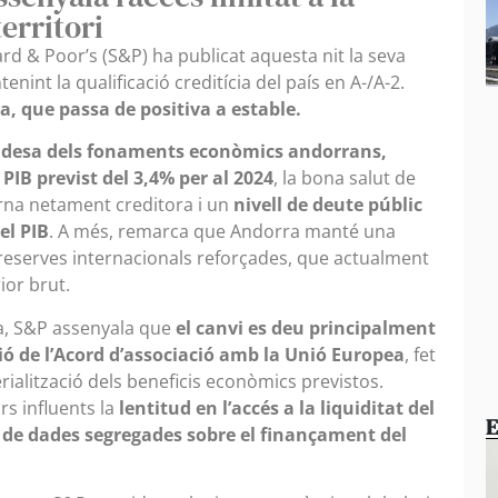
territori
rd & Poor’s (S&P) ha publicat aquesta nit la seva
int la qualificació creditícia del país en A-/A-2.
va, que passa de positiva a estable.
lidesa dels fonaments econòmics andorrans,
PIB previst del 3,4% per al 2024
, la bona salut de
erna netament creditora i un
nivell de deute públic
el PIB
. A més, remarca que Andorra manté una
s reserves internacionals reforçades, que actualment
ior brut.
iva, S&P assenyala que
el canvi es deu principalment
ció de l’Acord d’associació amb la Unió Europea
, fet
erialització dels beneficis econòmics previstos.
rs influents la
lentitud en l’accés a la liquiditat del
E
 de dades segregades sobre el finançament del