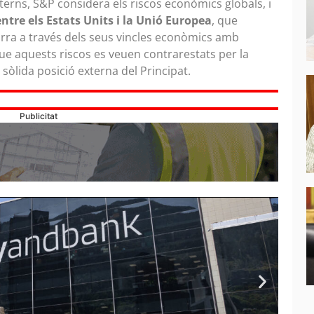
terns, S&P considera els riscos econòmics globals, i
ntre els Estats Units i la Unió Europea
, que
ra a través dels seus vincles econòmics amb
que aquests riscos es veuen contrarestats per la
a sòlida posició externa del Principat.
Publicitat