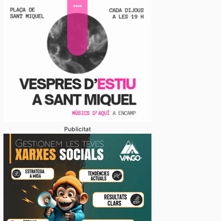
xportacions cap a països fora de la UE porten aturad
nes per un problema informàtic
Publicitat