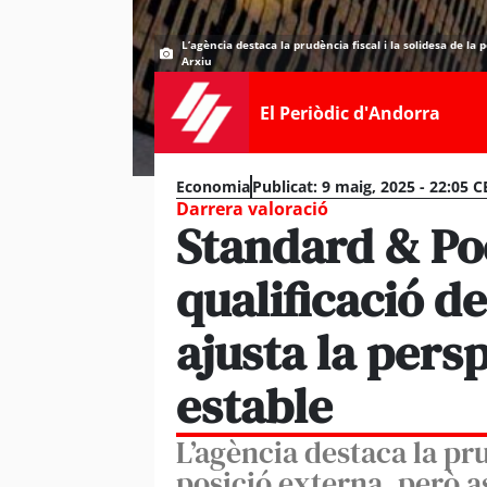
L’agència destaca la prudència fiscal i la solidesa de la p
Arxiu
El Periòdic d'Andorra
Economia
Publicat:
9 maig, 2025 - 22:05 C
Darrera valoració
Standard & Po
qualificació de
ajusta la persp
estable
L’agència destaca la pru
posició externa, però as