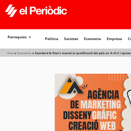
Política
Societat
Economia
Empresa
Cultur
Parroquies
Política
Societat
Economia
Empresa
C
Inici
»
Economia
»
Standard & Poor’s manté la qualificació del país en A-/A-2 i ajusta