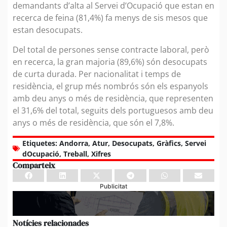
demandants d’alta al Servei d’Ocupació que estan en
recerca de feina (81,4%) fa menys de sis mesos que
estan desocupats.
Del total de persones sense contracte laboral, però
en recerca, la gran majoria (89,6%) són desocupats
de curta durada. Per nacionalitat i temps de
residència, el grup més nombrós són els espanyols
amb deu anys o més de residència, que representen
el 31,6% del total, seguits dels portuguesos amb deu
anys o més de residència, que són el 7,8%.
Etiquetes:
Andorra
,
Atur
,
Desocupats
,
Gràfics
,
Servei
dOcupació
,
Treball
,
Xifres
Comparteix
Publicitat
Notícies relacionades