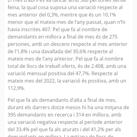
El mes d’abril es va tancar amb 366 persones sense
feina, la qual cosa suposa una variació respecte al
mes anterior del 0,3%, mentre que és un 10,1%
menor que el mateix mes de l’any passat, quan n’hi
havia inscrites 407. Pel que fa al nombre de
demandants en millora a final de mes és de 275
persones, amb un descens respecte al mes anterior
de l’1,8% i una davallada del 30,6% respecte al
mateix mes de l’any anterior. Pel que fa al nombre
total de llocs de treball oferts, és de 2.408, amb una
variació mensual positiva del 47,7%. Respecte al
mateix mes del 2022, la variació és positiva, amb un
112,9%.
Pel que fa als demandants d’alta a final de mes,
durant els darrers dotze mesos hi ha una mitjana de
395 demandants en recerca i 314 en millora, amb
una variació negativa respecte al període anterior
del 33,4% pel que fa als aturats i del 41,2% per als
demandants en millora. La mitjana de llocs de