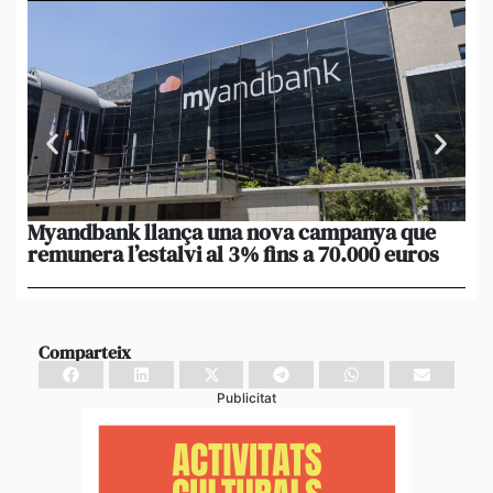
Myandbank llança una nova campanya que
Le
remunera l’estalvi al 3% fins a 70.000 euros
po
un
Comparteix
Publicitat