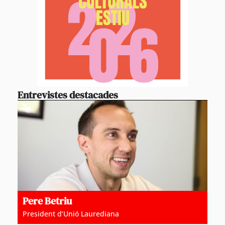
Entrevistes destacades
Pere Betriu
President d’Unió Laurediana