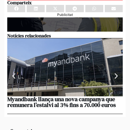
Comparteix
Publicitat
Notícies relacionades
Myandbank llança una nova campanya que
Le
remunera l’estalvi al 3% fins a 70.000 euros
po
un