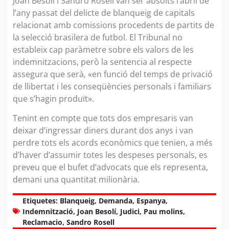
Joan Besolí i Sandro Rosell van ser absolts l’abril de
l’any passat del delicte de blanqueig de capitals
relacionat amb comissions procedents de partits de
la selecció brasilera de futbol. El Tribunal no
estableix cap paràmetre sobre els valors de les
indemnitzacions, però la sentencia al respecte
assegura que serà, «en funció del temps de privació
de llibertat i les conseqüències personals i familiars
que s’hagin produït».
Tenint en compte que tots dos empresaris van
deixar d’ingressar diners durant dos anys i van
perdre tots els acords econòmics que tenien, a més
d’haver d’assumir totes les despeses personals, es
preveu que el bufet d’advocats que els representa,
demani una quantitat milionària.
Etiquetes:
Blanqueig
,
Demanda
,
Espanya
,
Indemnització
,
Joan Besolí
,
Judici
,
Pau molins
,
Reclamacio
,
Sandro Rosell