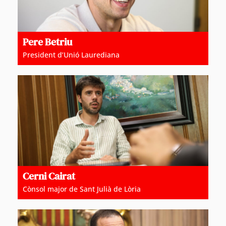
Pere Betriu
President d’Unió Laurediana
Cerni Cairat
Cònsol major de Sant Julià de Lòria