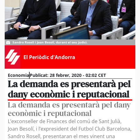
Sandro Rosell i Joan Besolí, durant el seu judici.
El Periòdic d'Andorra
Economia
Publicat:
28 febrer, 2020 - 02:02 CET
La demanda es presentarà pel
dany econòmic i reputacional
La demanda es presentarà pel dany
econòmic i reputacional
L’exconseller de Finances del comú de Sant Julià,
Joan Besolí, i l’expresident del Futbol Club Barcelona,
Sandro Rosell, presentaran el mes vinent una