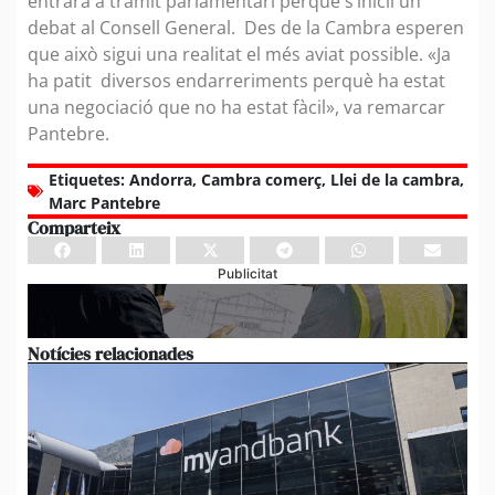
entrarà a tràmit parlamentari perquè s’iniciï un
debat al Consell General. Des de la Cambra esperen
que això sigui una realitat el més aviat possible. «Ja
ha patit diversos endarreriments perquè ha estat
una negociació que no ha estat fàcil», va remarcar
Pantebre.
Etiquetes:
Andorra
,
Cambra comerç
,
Llei de la cambra
,
Marc Pantebre
Comparteix
Publicitat
Notícies relacionades