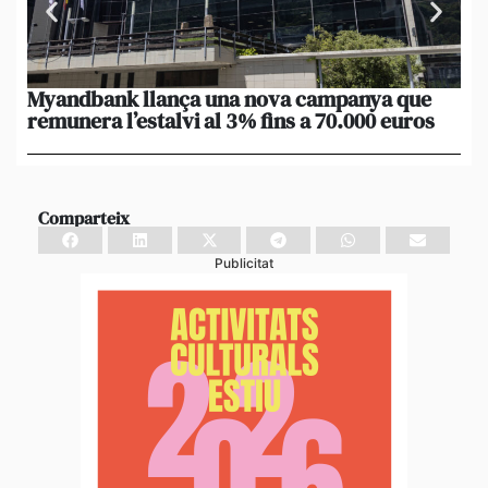
Myandbank llança una nova campanya que
Le
remunera l’estalvi al 3% fins a 70.000 euros
po
un
Comparteix
Publicitat