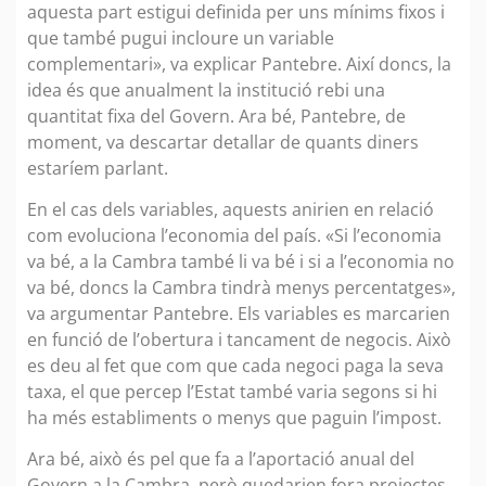
aquesta part estigui definida per uns mínims fixos i
que també pugui incloure un variable
complementari», va explicar Pantebre. Així doncs, la
idea és que anualment la institució rebi una
quantitat fixa del Govern. Ara bé, Pantebre, de
moment, va descartar detallar de quants diners
estaríem parlant.
En el cas dels variables, aquests anirien en relació
com evoluciona l’economia del país. «Si l’economia
va bé, a la Cambra també li va bé i si a l’economia no
va bé, doncs la Cambra tindrà menys percentatges»,
va argumentar Pantebre. Els variables es marcarien
en funció de l’obertura i tancament de negocis. Això
es deu al fet que com que cada negoci paga la seva
taxa, el que percep l’Estat també varia segons si hi
ha més establiments o menys que paguin l’impost.
Ara bé, això és pel que fa a l’aportació anual del
Govern a la Cambra, però quedarien fora projectes