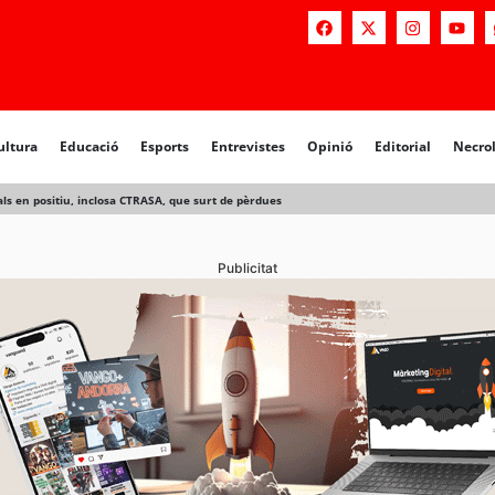
a
Educació
Esports
Entrevistes
Opinió
Editorial
Necrològiq
ultura
Educació
Esports
Entrevistes
Opinió
Editorial
Necro
ials en positiu, inclosa CTRASA, que surt de pèrdues
Publicitat