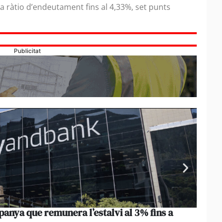
eva ràtio d’endeutament fins al 4,33%, set punts
Publicitat
nya que remunera l’estalvi al 3% fins a
Les e