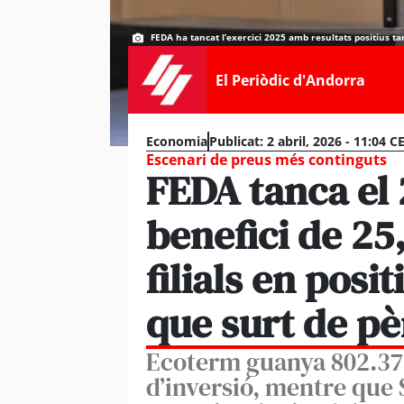
FEDA ha tancat l’exercici 2025 amb resultats positius tan
El Periòdic d'Andorra
Economia
Publicat:
2 abril, 2026 - 11:04 C
Escenari de preus més continguts
FEDA tanca el
benefici de 25,
filials en posi
que surt de p
Ecoterm guanya 802.37
d’inversió, mentre que 