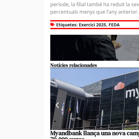
període, la filial també ha reduït la s
percentuals menys que l’any anterior.
Etiquetes:
Exercici 2025
,
FEDA
Notícies relacionades
Myandbank llança una nova campa