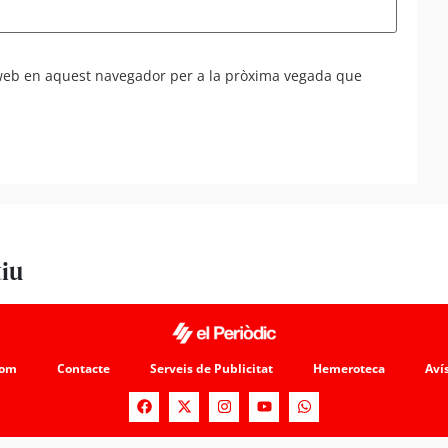
 web en aquest navegador per a la pròxima vegada que
tiu
som
Contacte
Serveis de Publicitat
Hemeroteca
Avís