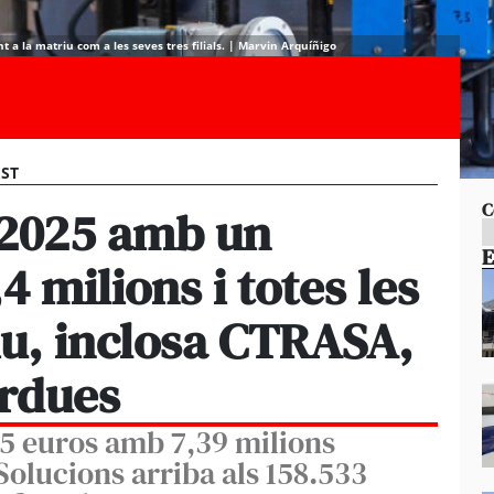
t a la matriu com a les seves tres filials. | Marvin Arquíñigo
EST
C
 2025 amb un
E
4 milions i totes les
tiu, inclosa CTRASA,
èrdues
5 euros amb 7,39 milions
Solucions arriba als 158.533