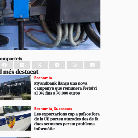
omparteix
l més destacat
Economia
Myandbank llança una nova
campanya que remunera l’estalvi
al 3% fins a 70.000 euros
Economia
,
Successos
Les exportacions cap a països fora
de la UE porten aturades des de fa
dues setmanes per un problema
informàtic