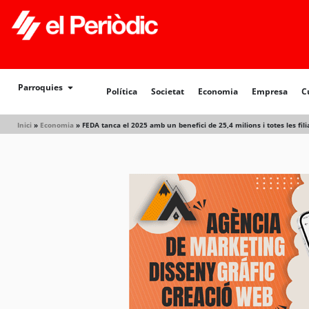
Política
Societat
Economia
Empresa
Cultur
Parroquies
Política
Societat
Economia
Empresa
C
Inici
»
Economia
»
FEDA tanca el 2025 amb un benefici de 25,4 milions i totes les fil