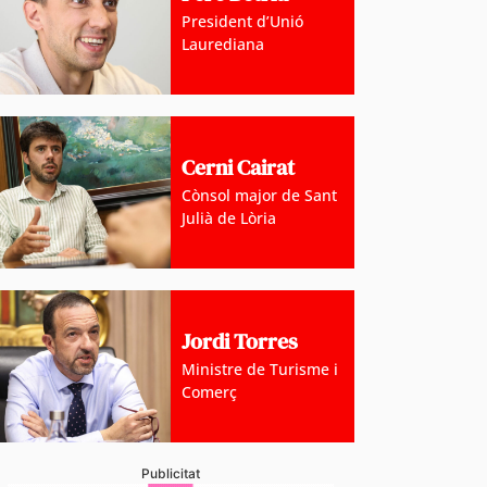
President d’Unió
Laurediana
Cerni Cairat
Cònsol major de Sant
Julià de Lòria
Jordi Torres
Ministre de Turisme i
Comerç
Publicitat