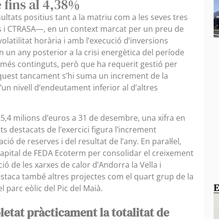
 fins al 4,38%
ultats positius tant a la matriu com a les seves tres
s i CTRASA—, en un context marcat per un preu de
latilitat horària i amb l’execució d’inversions
en un any posterior a la crisi energètica del període
més continguts, però que ha requerit gestió per
aquest tancament s’hi suma un increment de la
un nivell d’endeutament inferior al d’altres
25,4 milions d’euros a 31 de desembre, una xifra en
ts destacats de l’exercici figura l’increment
ció de reserves i del resultat de l’any. En paral·lel,
capital de FEDA Ecoterm per consolidar el creixement
ació de les xarxes de calor d’Andorra la Vella i
taca també altres projectes com el quart grup de la
E
el parc eòlic del Pic del Maià.
tat pràcticament la totalitat de