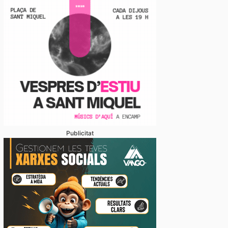
Publicitat
xportacions cap a països fora de la UE porten aturad