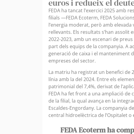
euros i redueix el deute
FEDA ha tancat l’exercici 2025 amb res
filials —FEDA Ecoterm, FEDA Solucion
l’energia moderat, però amb elevada vo
rellevants. Els resultats s’han assolit 
2022-2023, amb un escenari de preus 
part dels equips de la companyia. A 
generació de caixa i el manteniment d’
empreses del sector.
La matriu ha registrat un benefici de 
línia amb la del 2024. Entre els elemen
patrimonial del 7,4%, derivat de l’aplica
FEDA ha fet front a una ampliació de 
de la filial, la qual avança en la integr
Escaldes-Engordany. La companyia des
central hidroelèctrica de l’Ospitalet o 
FEDA Ecoterm ha comple