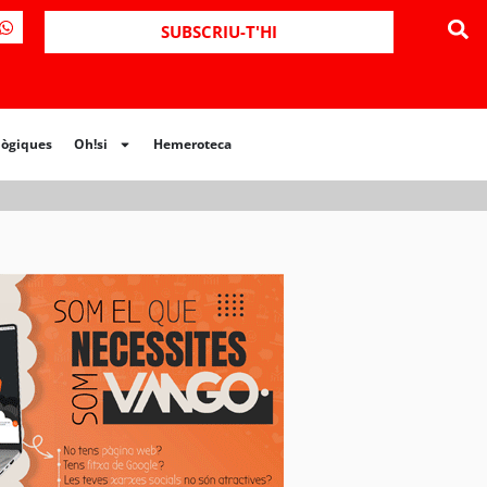
ues
Oh!si
Hemeroteca
SUBSCRIU-T'HI
lògiques
Oh!si
Hemeroteca