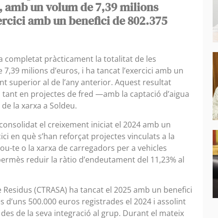
s, amb un volum de 7,39 milions
xercici amb un benefici de 802.375
ha completat pràcticament la totalitat de les
7,39 milions d’euros, i ha tancat l’exercici amb un
t superior al de l’any anterior. Aquest resultat
 tant en projectes de fred —amb la captació d’aigua
 de la xarxa a Soldeu.
consolidat el creixement iniciat el 2024 amb un
ci en què s’han reforçat projectes vinculats a la
Mou-te o la xarxa de carregadors per a vehicles
a permès reduir la ràtio d’endeutament del 11,23% al
e Residus (CTRASA) ha tancat el 2025 amb un benefici
s d’uns 500.000 euros registrades el 2024 i assolint
des de la seva integració al grup. Durant el mateix