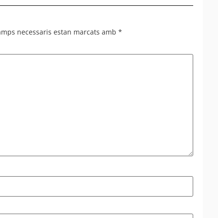
setma
camps necessaris estan marcats amb
*