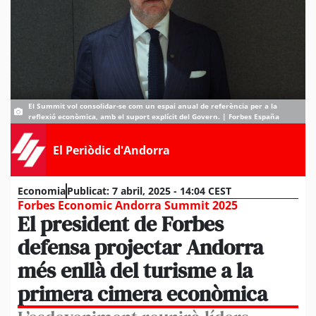
El Summit vol consolidar-se com un espai anual de referència per a la
reflexió econòmica, amb el suport explícit del Govern. | Forbes España
El Periòdic d'Andorra
Economia
Publicat:
7 abril, 2025 - 14:04 CEST
Forbes Economic Andorra Summit 2025
El president de Forbes
defensa projectar Andorra
més enllà del turisme a la
primera cimera econòmica