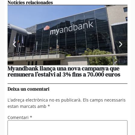
Notícies relacionades
Myandbank llança una nova campanya que
Le
remunera l’estalvi al 3% fins a 70.000 euros
po
un
Deixa un comentari
L'adreça electrònica no es publicarà.
Els camps necessaris
estan marcats amb
*
Comentari
*