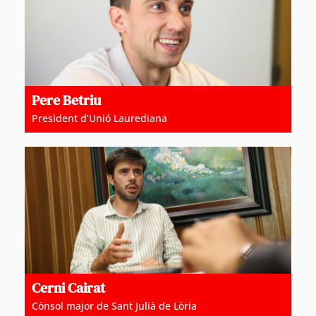
Pere Betriu
President d’Unió Laurediana
Cerni Cairat
Cònsol major de Sant Julià de Lòria