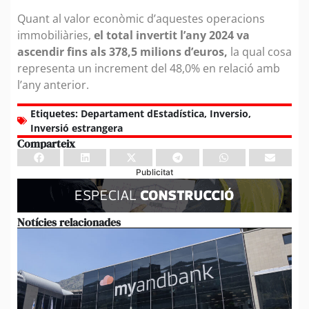
Quant al valor econòmic d’aquestes operacions
immobiliàries,
el total invertit l’any 2024 va
ascendir fins als 378,5 milions d’euros,
la qual cosa
representa un increment del 48,0% en relació amb
l’any anterior.
Etiquetes:
Departament dEstadística
,
Inversio
,
Inversió estrangera
Comparteix
Publicitat
Notícies relacionades