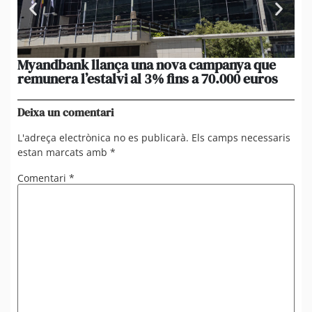
Myandbank llança una nova campanya que
Le
remunera l’estalvi al 3% fins a 70.000 euros
po
un
Deixa un comentari
L'adreça electrònica no es publicarà.
Els camps necessaris
estan marcats amb
*
Comentari
*