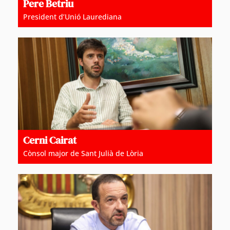
Pere Betriu
President d’Unió Laurediana
Cerni Cairat
Cònsol major de Sant Julià de Lòria