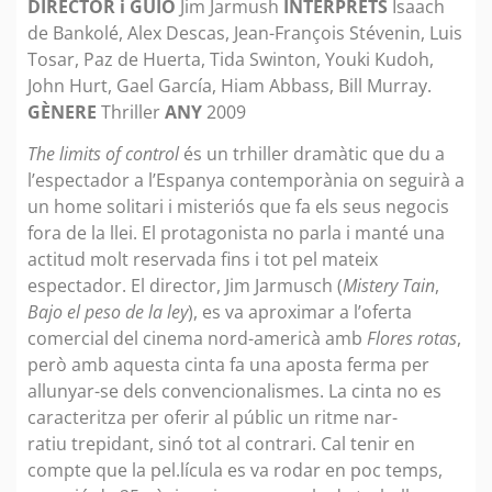
DIRECTOR i GUIÓ
Jim Jarmush
INTÈRPRETS
Isaach
de Bankolé, Alex Descas, Jean-François Stévenin, Luis
Tosar, Paz de Huerta, Tida Swinton, Youki Kudoh,
John Hurt, Gael García, Hiam Abbass, Bill Murray.
GÈNERE
Thriller
ANY
2009
The limits of control
és un trhiller dramàtic que du a
l’espectador a l’Espanya contemporània on seguirà a
un home solitari i misteriós que fa els seus negocis
fora de la llei. El protagonista no parla i manté una
actitud molt reservada fins i tot pel mateix
espectador. El director, Jim Jarmusch (
Mistery Tain
,
Bajo el peso de la ley
), es va aproximar a l’oferta
comercial del cinema nord-americà amb
Flores rotas
,
però amb aquesta cinta fa una aposta ferma per
allunyar-se dels convencionalismes. La cinta no es
caracteritza per oferir al públic un ritme nar-
ratiu trepidant, sinó tot al contrari. Cal tenir en
compte que la pel.lícula es va rodar en poc temps,