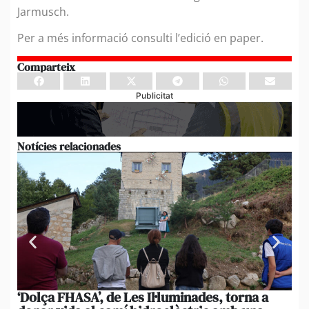
Jarmusch.
Per a més informació consulti l’edició en paper.
Comparteix
Publicitat
Notícies relacionades
‘Dolça FHASA’, de Les Il·luminades, torna a
La