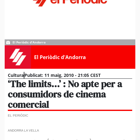
El Periòdic d'Andorra
El Periòdic d'Andorra
Cultura
Publicat:
11 maig, 2010 - 21:05 CEST
‘The limits…’ : No apte per a
consumidors de cinema
comercial
EL PERIÒDIC
ANDORRA LA VELLA