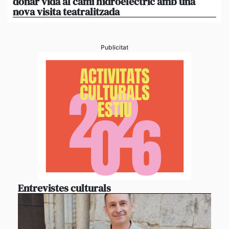
donar vida al camí hidroelèctric amb una
am
nova visita teatralitzada
‘An
Publicitat
Entrevistes culturals