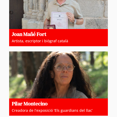
Joan Mañé Fort
Artista, escriptor i biògraf català
Pilar Montecino
Creadora de l’exposició ‘Els guardians del llac’