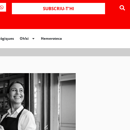
ues
Oh!si
Hemeroteca
SUBSCRIU-T'HI
lògiques
Oh!si
Hemeroteca