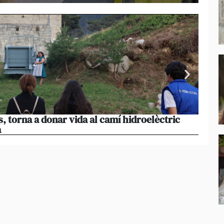
s, torna a donar vida al camí hidroelèctric
La pr
a
volum