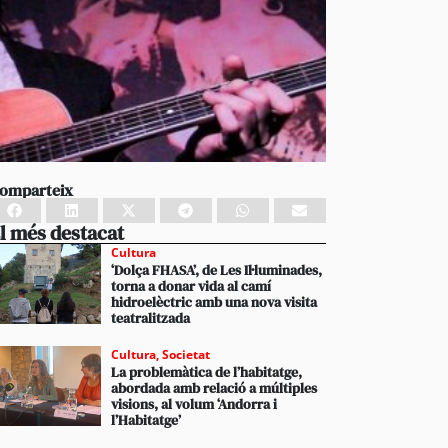
omparteix
l més destacat
Cultura
‘Dolça FHASA’, de Les Il·luminades,
torna a donar vida al camí
hidroelèctric amb una nova visita
teatralitzada
Cultura
,
Societat
La problemàtica de l’habitatge,
abordada amb relació a múltiples
visions, al volum ‘Andorra i
l’Habitatge’