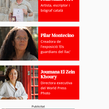
Artista, escriptor i
biògraf català
Pilar Montecino
Creadora de
l’exposició ‘Els
guardians del llac’
oblemàtica de l’habitatge, abordada amb relació a mú
 ‘Andorra i l’Habitatge’
Joumana El Zein
Khoury
Directora executiva
del World Press
Photo
Publicitat