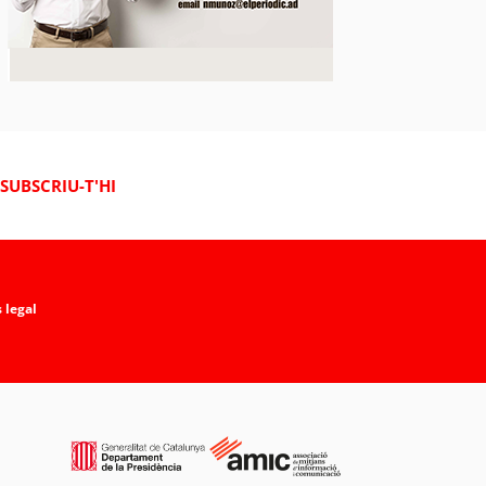
SUBSCRIU-T'HI
 legal