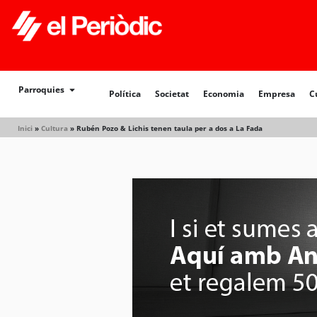
Política
Societat
Economia
Empresa
Cultur
Parroquies
Política
Societat
Economia
Empresa
C
Inici
»
Cultura
»
Rubén Pozo & Lichis tenen taula per a dos a La Fada