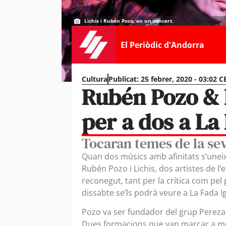
Lichis i Rubén Pozo, en un concert.
El Periòdic d'Andorra
Cultura
Publicat:
25 febrer, 2020 - 03:02 C
Rubén Pozo & L
per a dos a La
Tocaran temes de la sev
Quan dos músics amb afinitats s’uneixe
Rubén Pozo i Lichis, dos artistes de
reconegut, tant per la crítica com pel
dissabte se’ls podrà veure a La Fada I
Pozo va ser fundador del grup Pereza,
Dues formacions que van marcar a molt