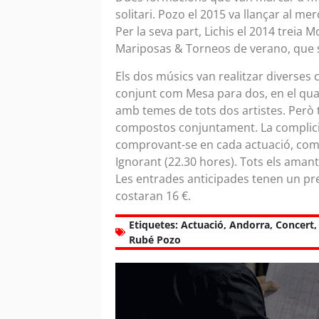
solitari. Pozo el 2015 va llançar al m
Per la seva part, Lichis el 2014 treia
Mariposas & Torneos de verano, que s’
Els dos músics van realitzar diverses c
conjunt com Mesa para dos, en el qual 
amb temes de tots dos artistes. Però
compostos conjuntament. La complici
comprovant-se en cada actuació, com 
Ignorant (22.30 hores). Tots els amant
Les entrades anticipades tenen un pr
costaran 16 €.
Etiquetes:
Actuació
,
Andorra
,
Concert
Rubé Pozo