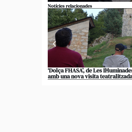
Notícies relacionades
‘Dolça FHASA’, de Les Il·luminade
amb una nova visita teatralitzad