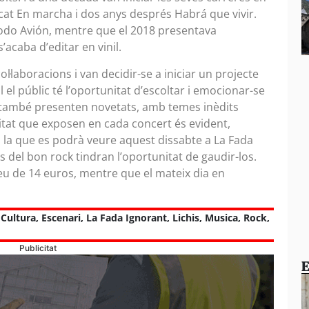
ercat En marcha i dos anys després Habrá que vivir.
 Modo Avión, mentre que el 2018 presentava
acaba d’editar en vinil.
ol·laboracions i van decidir-se a iniciar un projecte
el públic té l’oportunitat d’escoltar i emocionar-se
 també presenten novetats, amb temes inèdits
tat que exposen en cada concert és evident,
la que es podrà veure aquest dissabte a La Fada
s del bon rock tindran l’oportunitat de gaudir-los.
eu de 14 euros, mentre que el mateix dia en
,
Cultura
,
Escenari
,
La Fada Ignorant
,
Lichis
,
Musica
,
Rock
,
Publicitat
E