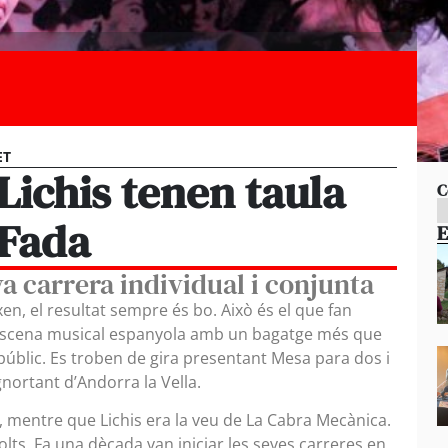
ET
ichis tenen taula
C
 Fada
E
a carrera individual i conjunta
n, el resultat sempre és bo. Això és el que fan
 l’escena musical espanyola amb un bagatge més que
 públic. Es troben de gira presentant Mesa para dos i
gnortant d’Andorra la Vella.
 mentre que Lichis era la veu de La Cabra Mecànica.
s. Fa una dècada van iniciar les seves carreres en