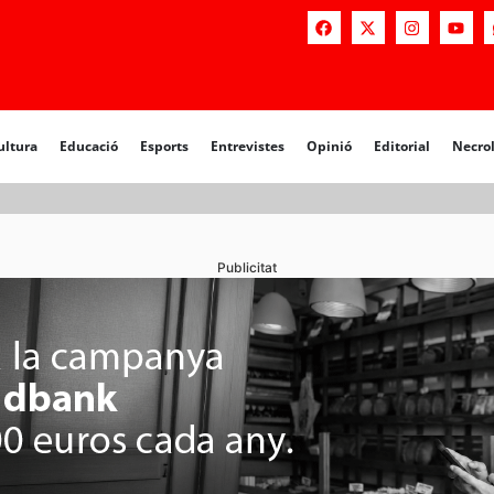
a
Educació
Esports
Entrevistes
Opinió
Editorial
Necrològiq
ultura
Educació
Esports
Entrevistes
Opinió
Editorial
Necro
Publicitat