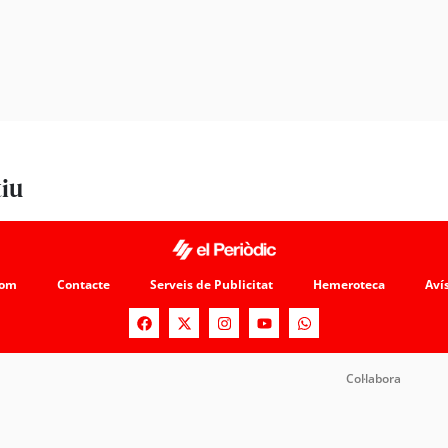
tiu
som
Contacte
Serveis de Publicitat
Hemeroteca
Avís
Col·labora