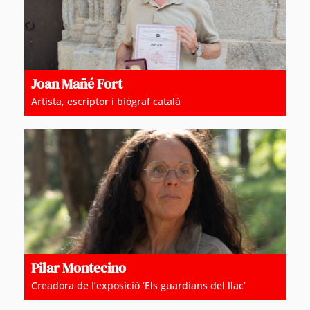
Joan Mañé Fort
Artista, escriptor i biògraf català
Pilar Montecino
Creadora de l’exposició ‘Els guardians del llac’