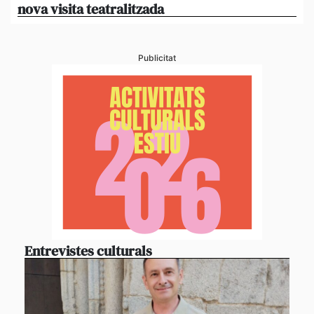
nova visita teatralitzada
‘An
Publicitat
Entrevistes culturals