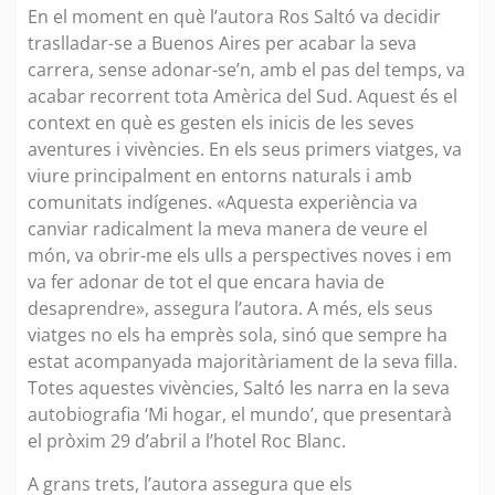
En el moment en què l’autora Ros Saltó va decidir
traslladar-se a Buenos Aires per acabar la seva
carrera, sense adonar-se’n, amb el pas del temps, va
acabar recorrent tota Amèrica del Sud. Aquest és el
context en què es gesten els inicis de les seves
aventures i vivències. En els seus primers viatges, va
viure principalment en entorns naturals i amb
comunitats indígenes. «Aquesta experiència va
canviar radicalment la meva manera de veure el
món, va obrir-me els ulls a perspectives noves i em
va fer adonar de tot el que encara havia de
desaprendre», assegura l’autora. A més, els seus
viatges no els ha emprès sola, sinó que sempre ha
estat acompanyada majoritàriament de la seva filla.
Totes aquestes vivències, Saltó les narra en la seva
autobiografia ‘Mi hogar, el mundo’, que presentarà
el pròxim 29 d’abril a l’hotel Roc Blanc.
A grans trets, l’autora assegura que els