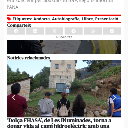
era suficient per abastar-ho tot», segons informa
l’ANA.
Etiquetes:
Andorra
,
Autobiografia
,
Llibre
,
Presentació
Comparteix
Publicitat
Notícies relacionades
‘Dolça FHASA’, de Les Il·luminades, torna a
La
donar vida al camí hidroelèctric amb una
am