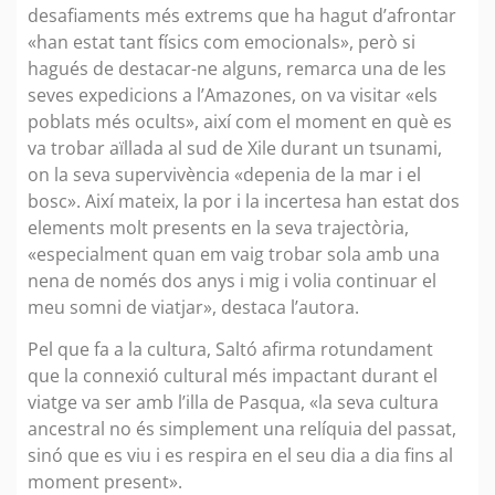
desafiaments més extrems que ha hagut d’afrontar
«han estat tant físics com emocionals», però si
hagués de destacar-ne alguns, remarca una de les
seves expedicions a l’Amazones, on va visitar «els
poblats més ocults», així com el moment en què es
va trobar aïllada al sud de Xile durant un tsunami,
on la seva supervivència «depenia de la mar i el
bosc». Així mateix, la por i la incertesa han estat dos
elements molt presents en la seva trajectòria,
«especialment quan em vaig trobar sola amb una
nena de només dos anys i mig i volia continuar el
meu somni de viatjar», destaca l’autora.
Pel que fa a la cultura, Saltó afirma rotundament
que la connexió cultural més impactant durant el
viatge va ser amb l’illa de Pasqua, «la seva cultura
ancestral no és simplement una relíquia del passat,
sinó que es viu i es respira en el seu dia a dia fins al
moment present».