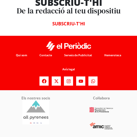
SUBSCRIU-T'HI
De la redacció al teu dispositiu
SUBSCRIU-T'HI
Qui som
Contacte
Serveis de Publicitat
Hemeroteca
Avís legal
Els nostres socis
Col·labora