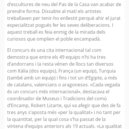
d’escultures de neu del Pas de la Casa van acabar de
prendre forma. Dissabte al matí els artistes
treballaven per tenir-ho enllestit perquè ahir el jurat
especialitzat pogués fer les seves deliberacions. I
aquest treball es feia enmig de la mirada dels
curiosos que omplien el poble encampadà.
El concurs és una cita internacional tal com
demostra que entre els 49 equips n’hi ha tres
d’andorrans i la resta vénen de llocs tan diversos
com Itàlia (dos equips), França (un equip), Turquia
(també amb un equip) i fins i tot un d’Egipte, a més
de catalans, valencians o aragonesos. «Cada vegada
és un concurs més internacional», destacava el
coordinador de Museus i Tradicions del comú
d’Encamp, Robert Lizarte, qui va afegir que des de fa
tres anys s’aposta més «per la qualitat» i no tant per
la quantitat, per la qual cosa s’ha passat de la
vintena d’equips anteriors als 19 actuals. «La qualitat