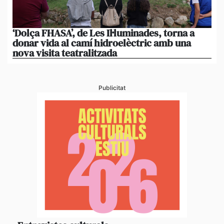
‘Dolça FHASA’, de Les Il·luminades, torna a
La
donar vida al camí hidroelèctric amb una
am
nova visita teatralitzada
‘An
Publicitat