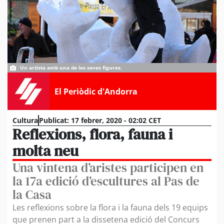
Un artista amb una de les seves figures.
El Periòdic d'Andorra
Cultura
Publicat:
17 febrer, 2020 - 02:02 CET
Reflexions, flora, fauna i
molta neu
Una vintena d’aristes participen en
la 17a edició d’escultures al Pas de
la Casa
Les reflexions sobre la flora i la fauna dels 19 equips
que prenen part a la dissetena edició del Concurs