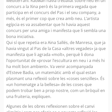
Mediterrani. Radwan havia treballat sobre neu en un
concurs a la Xina però és la primera vegada que
participa en el concurs del Pas i el seu company, a
més, és el primer cop que crea amb neu. L’artista
egípcia es va assabentar que hi havia aquest
concurs per una amiga i manifesta que li sembla una
bona iniciativa.
Qui sí que repetia era Aina Sallés, de Manresa, que ja
havia vingut al Pas de la Casa «altres vegades» ja que
manifesta que li agrada «molt», perquè li dona
l’oportunitat de «provar l’escultura en neu i a més hi
ha molt bon ambient». Va venir acompanyada
d’Esteve Badia, un matemàtic amb el qual estan
plasmant una reflexió sobre les «coses senzilles». És
«un homenatge a la bellesa» de les coses que
podem trobar ben a prop nostre, com un bròquil en
una fruiteria, expliquen.
Algunes de les obres reflexionen sobre el canvi