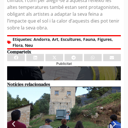
climàtic i com per afegir-se a aquesta reflexió les
altes temperatures també estan sent protagonistes,
obligant als artistes a adaptar la seva feina a
l’impacte que el sol i la calor d’aquests dies pot tenir
sobre la seva obra.
Etiquetes:
Andorra
,
Art
,
Escultures
,
Fauna
,
Figures
,
Flora
,
Neu
Comparteix
Publicitat
Notícies relacionades