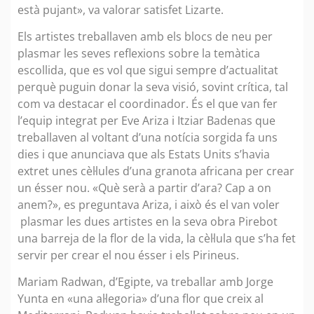
està pujant», va valorar satisfet Lizarte.
Els artistes treballaven amb els blocs de neu per
plasmar les seves reflexions sobre la temàtica
escollida, que es vol que sigui sempre d’actualitat
perquè puguin donar la seva visió, sovint crítica, tal
com va destacar el coordinador. És el que van fer
l’equip integrat per Eve Ariza i Itziar Badenas que
treballaven al voltant d’una notícia sorgida fa uns
dies i que anunciava que als Estats Units s’havia
extret unes cèl·lules d’una granota africana per crear
un ésser nou. «Què serà a partir d’ara? Cap a on
anem?», es preguntava Ariza, i això és el van voler
plasmar les dues artistes en la seva obra Pirebot
una barreja de la flor de la vida, la cèl·lula que s’ha fet
servir per crear el nou ésser i els Pirineus.
Mariam Radwan, d’Egipte, va treballar amb Jorge
Yunta en «una al·legoria» d’una flor que creix al