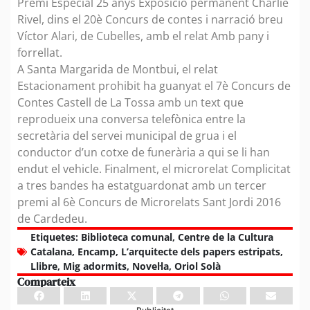
Premi Especial 25 anys Exposició permanent Charlie
Rivel, dins el 20è Concurs de contes i narració breu
Víctor Alari, de Cubelles, amb el relat Amb pany i
forrellat.
A Santa Margarida de Montbui, el relat
Estacionament prohibit ha guanyat el 7è Concurs de
Contes Castell de La Tossa amb un text que
reprodueix una conversa telefònica entre la
secretària del servei municipal de grua i el
conductor d’un cotxe de funerària a qui se li han
endut el vehicle. Finalment, el microrelat Complicitat
a tres bandes ha estatguardonat amb un tercer
premi al 6è Concurs de Microrelats Sant Jordi 2016
de Cardedeu.
Etiquetes:
Biblioteca comunal
,
Centre de la Cultura
Catalana
,
Encamp
,
L’arquitecte dels papers estripats
,
Llibre
,
Mig adormits
,
Novel·la
,
Oriol Solà
Comparteix