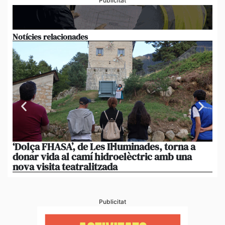
Publicitat
Notícies relacionades
‘Dolça FHASA’, de Les Il·luminades, torna a
La
donar vida al camí hidroelèctric amb una
am
nova visita teatralitzada
‘An
Publicitat