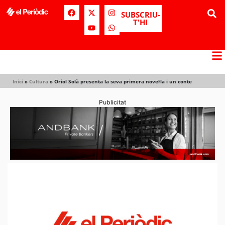
SUBSCRIU-
T'HI
Inici
»
Cultura
»
Oriol Solà presenta la seva primera novel·la i un conte
Publicitat