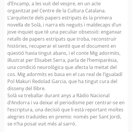
d’Encamp, a les vuit del vespre, en un acte
organitzat pel Centre de la Cultura Catalana.
L’arquitecte dels papers estripats és la primera
novel·la de Solà, i narra els neguits i maldecaps d’un
jove inquiet que té una peculiar obsessió: enganxar
retalls de papers estripats que troba, reconstruir
històries, recuperar el sentit que el document en
qüestió havia tingut abans, i el conte Mig adormits,
il·lustrat per Elisabet Serra, parla de l’hemiparèsia,
una condició neurològica que afecta la meitat del
cos. Mig adormits es basa en el cas real de l’igualadí
Pol Makuri Redolad Garcia, que ha tingut cura del
disseny del llibre.
Solà va treballar durant anys a Ràdio Nacional
d’Andorra i va deixar el periodisme per centrar-se en
l’escriptura, una decisió que li està reportant moltes
alegries traduïdes en premis: només per Sant Jordi,
se n’ha posat vuit més al sarró.