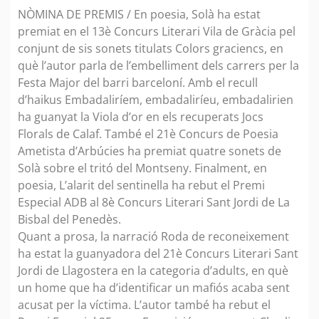
NÒMINA DE PREMIS / En poesia, Solà ha estat
premiat en el 13è Concurs Literari Vila de Gràcia pel
conjunt de sis sonets titulats Colors graciencs, en
què l’autor parla de l’embelliment dels carrers per la
Festa Major del barri barceloní. Amb el recull
d’haikus Embadaliríem, embadaliríeu, embadalirien
ha guanyat la Viola d’or en els recuperats Jocs
Florals de Calaf. També el 21è Concurs de Poesia
Ametista d’Arbúcies ha premiat quatre sonets de
Solà sobre el tritó del Montseny. Finalment, en
poesia, L’alarit del sentinella ha rebut el Premi
Especial ADB al 8è Concurs Literari Sant Jordi de La
Bisbal del Penedès.
Quant a prosa, la narració Roda de reconeixement
ha estat la guanyadora del 21è Concurs Literari Sant
Jordi de Llagostera en la categoria d’adults, en què
un home que ha d’identificar un mafiós acaba sent
acusat per la víctima. L’autor també ha rebut el