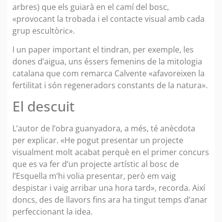
arbres) que els guiarà en el camí del bosc,
«provocant la trobada i el contacte visual amb cada
grup escultòric».
I un paper important el tindran, per exemple, les
dones d’aigua, uns éssers femenins de la mitologia
catalana que com remarca Calvente «afavoreixen la
fertilitat i són regeneradors constants de la natura».
El descuit
L’autor de l’obra guanyadora, a més, té anècdota
per explicar. «He pogut presentar un projecte
visualment molt acabat perquè en el primer concurs
que es va fer d’un projecte artístic al bosc de
l’Esquella m’hi volia presentar, però em vaig
despistar i vaig arribar una hora tard», recorda. Així
doncs, des de llavors fins ara ha tingut temps d’anar
perfeccionant la idea.