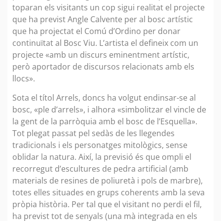
toparan els visitants un cop sigui realitat el projecte
que ha previst Angle Calvente per al bosc artístic
que ha projectat el Comú d’Ordino per donar
continuïtat al Bosc Viu. L’artista el defineix com un
projecte «amb un discurs eminentment artístic,
però aportador de discursos relacionats amb els
llocs».
Sota el títol Arrels, doncs ha volgut endinsar-se al
bosc, «ple d’arrels», i alhora «simbolitzar el vincle de
la gent de la parròquia amb el bosc de l’Esquella».
Tot plegat passat pel sedàs de les llegendes
tradicionals i els personatges mitològics, sense
oblidar la natura. Així, la previsió és que ompli el
recorregut d’escultures de pedra artificial (amb
materials de resines de poliuretà i pols de marbre),
totes elles situades en grups coherents amb la seva
pròpia història. Per tal que el visitant no perdi el fil,
ha previst tot de senyals (una mà integrada en els