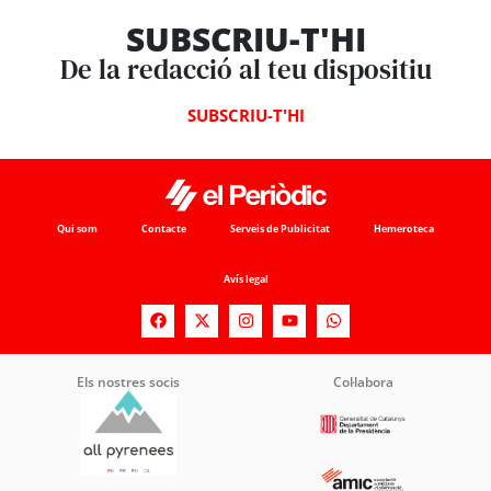
SUBSCRIU-T'HI
De la redacció al teu dispositiu
SUBSCRIU-T'HI
Qui som
Contacte
Serveis de Publicitat
Hemeroteca
Avís legal
Els nostres socis
Col·labora