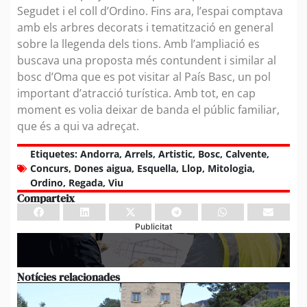
Segudet i el coll d’Ordino. Fins ara, l’espai comptava
amb els arbres decorats i tematització en general
sobre la llegenda dels tions. Amb l’ampliació es
buscava una proposta més contundent i similar al
bosc d’Oma que es pot visitar al País Basc, un pol
important d’atracció turística. Amb tot, en cap
moment es volia deixar de banda el públic familiar,
que és a qui va adreçat.
Etiquetes:
Andorra
,
Arrels
,
Artistic
,
Bosc
,
Calvente
,
Concurs
,
Dones aigua
,
Esquella
,
Llop
,
Mitologia
,
Ordino
,
Regada
,
Viu
Comparteix
Publicitat
Notícies relacionades