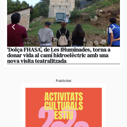
‘Dolça FHASA’, de Les Il·luminades, torna a
La
donar vida al camí hidroelèctric amb una
am
nova visita teatralitzada
‘An
Publicitat