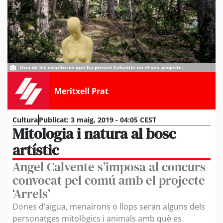
Una de les escultures que ha previst Calvente en el seu projecte.
Meritxell Prat
Cultura
Publicat:
3 maig, 2019 - 04:05 CEST
Mitologia i natura al bosc
artístic
Angel Calvente s’imposa al concurs
convocat pel comú amb el projecte
‘Arrels’
Dones d’aigua, menairons o llops seran alguns dels
personatges mitològics i animals amb què es