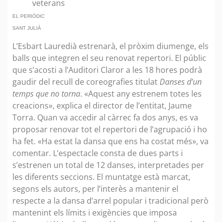
veterans
EL PERIÒDIC
SANT JULIÀ
L’Esbart Lauredià estrenarà, el pròxim diumenge, els
balls que integren el seu renovat repertori. El públic
que s’acosti a l’Auditori Claror a les 18 hores podrà
gaudir del recull de coreografies titulat
Danses d’un
temps que no torna
. «Aquest any estrenem totes les
creacions», explica el director de l’entitat, Jaume
Torra. Quan va accedir al càrrec fa dos anys, es va
proposar renovar tot el repertori de l’agrupació i ho
ha fet. «Ha estat la dansa que ens ha costat més», va
comentar. L’espectacle consta de dues parts i
s’estrenen un total de 12 danses, interpretades per
les diferents seccions. El muntatge està marcat,
segons els autors, per l’interès a mantenir el
respecte a la dansa d’arrel popular i tradicional però
mantenint els límits i exigències que imposa