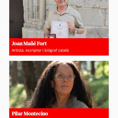
Joan Mañé Fort
Artista, escriptor i biògraf català
Pilar Montecino