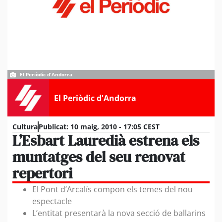
El Periòdic d'Andorra
El Periòdic d'Andorra
Cultura
Publicat:
10 maig, 2010 - 17:05 CEST
L’Esbart Lauredià estrena els
muntatges del seu renovat
repertori
El Pont d’Arcalís compon els temes del nou
espectacle
L’entitat presentarà la nova secció de ballarins