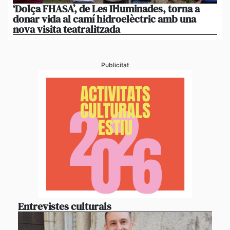
‘Dolça FHASA’, de Les Il·luminades, torna a
La
donar vida al camí hidroelèctric amb una
am
nova visita teatralitzada
‘An
Publicitat
Entrevistes culturals