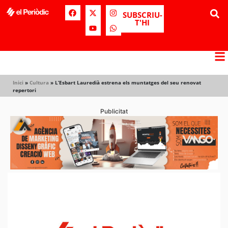
SUBSCRIU-
T'HI
Inici
»
Cultura
»
L’Esbart Lauredià estrena els muntatges del seu renovat
repertori
Publicitat