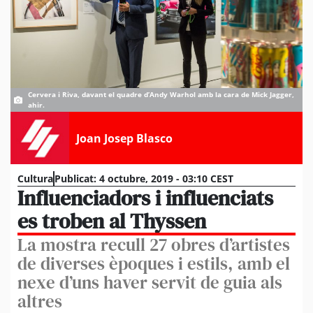
Cervera i Riva, davant el quadre d’Andy Warhol amb la cara de Mick Jagger,
ahir.
Joan Josep Blasco
Cultura
Publicat:
4 octubre, 2019 - 03:10 CEST
Influenciadors i influenciats
es troben al Thyssen
La mostra recull 27 obres d’artistes
de diverses èpoques i estils, amb el
nexe d’uns haver servit de guia als
altres