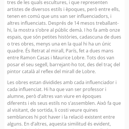
tres de les quals escultures, i que representen
artistes de diversos estils i èpoques, però entre ells,
tenen en comú que uns van ser influenciadors, i
altres influenciats. Després de 14 mesos treballant-
hi, la mostra s’obre al públic demà. I ho fa amb onze
espais, que són petites històries, cadascuna de dues
o tres obres, menys una en la qual hi ha un únic
quadre. És Retrat al mirall, París, fet a dues mans
entre Ramon Casas i Maurice Lobre. Tots dos van
posar el seu segell, barrejant-ho tot, des del traç del
pintor català al reflex del mirall de Lobre.
Les obres estan dividides amb cada influenciador i
cada influenciat. Hi ha que van ser professor i
alumne, però d’altres van viure en èpoques
diferents i els seus estils no s’assemblen. Això fa que
al visitant, de sortida, li costi veure quines
semblances hi pot haver i la relació existent entre
alguns. En d’altres, aquesta similitud és evident,