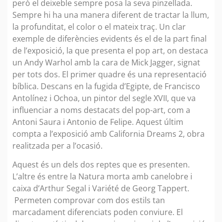
però el deixeble sempre posa la seva pinzellada.
Sempre hi ha una manera diferent de tractar la llum,
la profunditat, el color o el mateix traç. Un clar
exemple de diferències evidents és el de la part final
de l’exposició, la que presenta el pop art, on destaca
un Andy Warhol amb la cara de Mick Jagger, signat
per tots dos. El primer quadre és una representació
bíblica. Descans en la fugida d’Egipte, de Francisco
Antolínez i Ochoa, un pintor del segle XVII, que va
influenciar a noms destacats del pop-art, com a
Antoni Saura i Antonio de Felipe. Aquest últim
compta a l’exposició amb California Dreams 2, obra
realitzada per a l’ocasió.
Aquest és un dels dos reptes que es presenten.
L’altre és entre la Natura morta amb canelobre i
caixa d’Arthur Segal i Variété de Georg Tappert.
Permeten comprovar com dos estils tan
marcadament diferenciats poden conviure. El