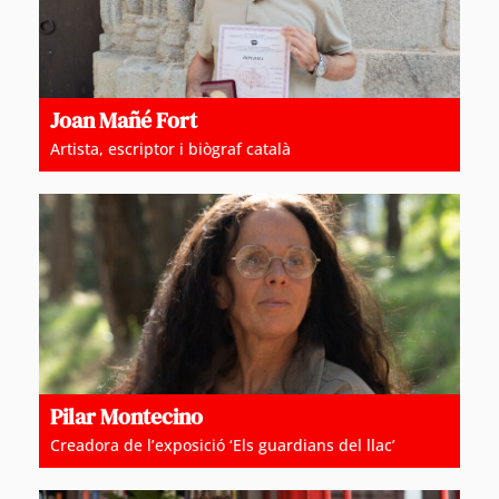
Joan Mañé Fort
Artista, escriptor i biògraf català
Pilar Montecino
Creadora de l’exposició ‘Els guardians del llac’