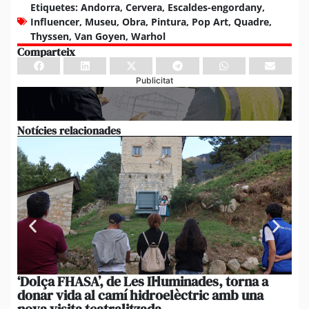
Etiquetes:
Andorra
,
Cervera
,
Escaldes-engordany
,
Influencer
,
Museu
,
Obra
,
Pintura
,
Pop Art
,
Quadre
,
Thyssen
,
Van Goyen
,
Warhol
Comparteix
Publicitat
Notícies relacionades
‘Dolça FHASA’, de Les Il·luminades, torna a
La
donar vida al camí hidroelèctric amb una
am