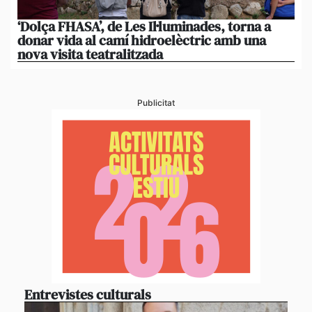
‘Dolça FHASA’, de Les Il·luminades, torna a
La
donar vida al camí hidroelèctric amb una
am
nova visita teatralitzada
‘An
Publicitat
Entrevistes culturals