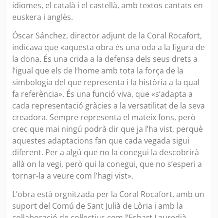
idiomes, el català i el castellà, amb textos cantats en
euskera i anglès.
Óscar Sánchez, director adjunt de la Coral Rocafort,
indicava que «aquesta obra és una oda a la figura de
la dona. És una crida a la defensa dels seus drets a
l’igual que els de l’home amb tota la força de la
simbologia del que representa i la història a la qual
fa referència». És una funció viva, que «s’adapta a
cada representació gràcies a la versatilitat de la seva
creadora. Sempre representa el mateix fons, però
crec que mai ningú podrà dir que ja l’ha vist, perquè
aquestes adaptacions fan que cada vegada sigui
diferent. Per a algú que no la conegui la descobrirà
allà on la vegi, però qui la conegui, que no s’esperi a
tornar-la a veure com l’hagi vist».
L’obra està orgnitzada per la Coral Rocafort, amb un
suport del Comú de Sant Julià de Lòria i amb la
col·laboració de col·lectius com l’Esbart Lauredià,