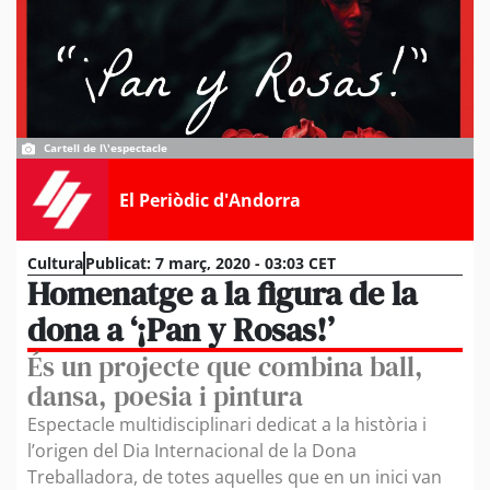
Cartell de l\'espectacle
El Periòdic d'Andorra
Cultura
Publicat:
7 març, 2020 - 03:03 CET
Homenatge a la figura de la
dona a ‘¡Pan y Rosas!’
És un projecte que combina ball,
dansa, poesia i pintura
Espectacle multidisciplinari dedicat a la història i
l’origen del Dia Internacional de la Dona
Treballadora, de totes aquelles que en un inici van