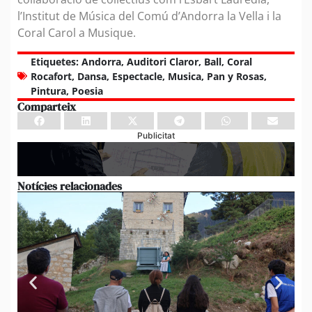
l’Institut de Música del Comú d’Andorra la Vella i la
Coral Carol a Musique.
Etiquetes:
Andorra
,
Auditori Claror
,
Ball
,
Coral
Rocafort
,
Dansa
,
Espectacle
,
Musica
,
Pan y Rosas
,
Pintura
,
Poesia
Comparteix
Publicitat
Notícies relacionades