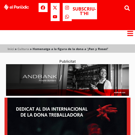
SUBSCRIU-
T'HI
Inici
»
Cultura
»
Homenatge a la figura de la dona a ‘¡Pan y Rosas!’
Publicitat