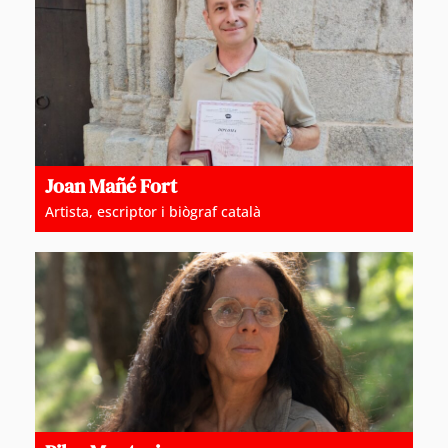
Joan Mañé Fort
Artista, escriptor i biògraf català