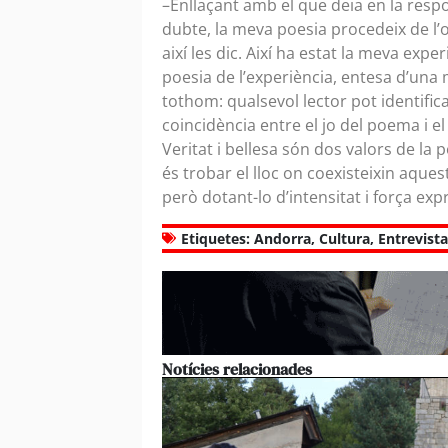
–Enllaçant amb el que deia en la resp
dubte, la meva poesia procedeix de l’ob
així les dic. Així ha estat la meva exper
poesia de l’experiència, entesa d’una
tothom: qualsevol lector pot identifi
coincidència entre el jo del poema i el
Veritat i bellesa són dos valors de la
és trobar el lloc on coexisteixin aque
però dotant-lo d’intensitat i força exp
Etiquetes:
Andorra
,
Cultura
,
Entrevista
Notícies relacionades