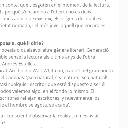
’un conte, que s’esgoten en el moment de la lectura.
ts perquè s’encamina a l’obert i no es deixa
ri més antic que existeix, els orígens del qual es
cietat nòmada, i el més jove, aquell que encara es
oesia, què li diria?
, poesia o qualsevol altre gènere literari. Generació
ible sense la lectura als últims anys de l’obra
 Andrés Estellés.
ural. Així ho diu Walt Whitman, traduït pel gran poeta
el Cadenas: ‘¡Sea natural, sea natural, sea natural!
casi cualquier escritor que esté dispuesto a ser él
odos valemos algo, en el fondo lo mismo. El
critores reflejan escritores, y nuevamente los
que el hombre se agota, se acaba’.
i conscient d’observar la realitat o més aviat
ca?