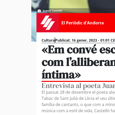
Juanjo Castelló.
El Periòdic d'Andorra
Cultura
Publicat:
16 gener, 2023 - 01:01 C
«Em convé esc
com l’allibera
íntima»
Entrevista al poeta Jua
El passat 28 de desembre el poeta ala
Tabac de Sant Julià de Lòria el seu úl
família de cantants, o que com a míni
música com a estil de vida, Castelló h