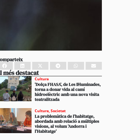
omparteix
l més destacat
Cultura
‘Dolça FHASA’, de Les Il·luminades,
torna a donar vida al camí
hidroelèctric amb una nova visita
teatralitzada
Cultura
,
Societat
La problemàtica de l’habitatge,
abordada amb relació a múltiples
visions, al volum ‘Andorra i
l’Habitatge’