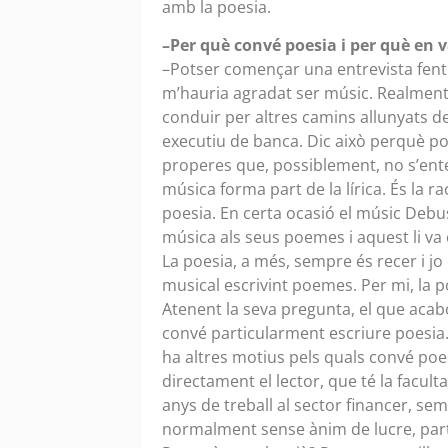
amb la poesia.
–Per què convé poesia i per què en 
–Potser començar una entrevista fent u
m’hauria agradat ser músic. Realment
conduir per altres camins allunyats de 
executiu de banca. Dic això perquè po
properes que, possiblement, no s’ent
música forma part de la lírica. És la r
poesia. En certa ocasió el músic Deb
música als seus poemes i aquest li va c
La poesia, a més, sempre és recer i jo
musical escrivint poemes. Per mi, la p
Atenent la seva pregunta, el que acabo
convé particularment escriure poesia.
ha altres motius pels quals convé poes
directament el lector, que té la facult
anys de treball al sector financer, sem
normalment sense ànim de lucre, parti