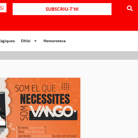
ues
Oh!si
Hemeroteca
SUBSCRIU-T'HI
lògiques
Oh!si
Hemeroteca