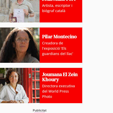
Artista, escriptor i
biògraf català
Pilar Montecino
Creadora de
l’exposició ‘Els
guardians del llac’
Joumana El Zein
Khoury
Directora executiva
del World Press
Photo
Publicitat