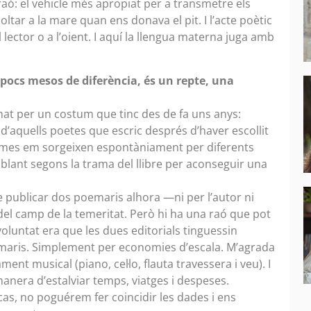
raó: el vehicle més apropiat per a transmetre els
ltar a la mare quan ens donava el pit. I l’acte poètic
lector o a l’oient. I aquí la llengua materna juga amb
 pocs mesos de diferència, és un repte, una
inat per un costum que tinc des de fa uns anys:
d’aquells poetes que escric després d’haver escollit
oemes em sorgeixen espontàniament per diferents
oblant segons la trama del llibre per aconseguir una
le publicar dos poemaris alhora —ni per l’autor ni
del camp de la temeritat. Però hi ha una raó que pot
oluntat era que les dues editorials tinguessin
emaris. Simplement per economies d’escala. M’agrada
t musical (piano, cel·lo, flauta travessera i veu). I
anera d’estalviar temps, viatges i despeses.
as, no poguérem fer coincidir les dades i ens