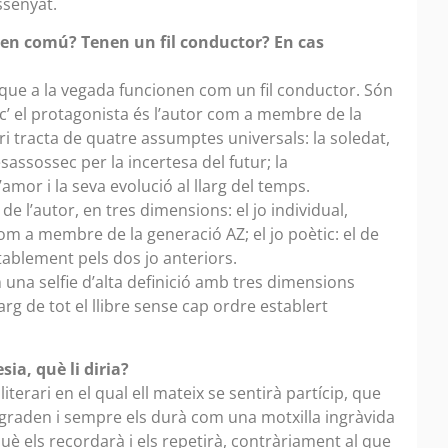
ssenyat.
ts en comú? Tenen un fil conductor? En cas
que a la vegada funcionen com un fil conductor. Són
tic’ el protagonista és l’autor com a membre de la
i tracta de quatre assumptes universals: la soledat,
esassossec per la incertesa del futur; la
amor i la seva evolució al llarg del temps.
de l’autor, en tres dimensions: el jo individual,
r com a membre de la generació AZ; el jo poètic: el de
btablement pels dos jo anteriors.
 una selfie d’alta definició amb tres dimensions
rg de tot el llibre sense cap ordre establert
sia, què li diria?
literari en el qual ell mateix se sentirà partícip, que
agraden i sempre els durà com una motxilla ingràvida
è els recordarà i els repetirà, contràriament al que