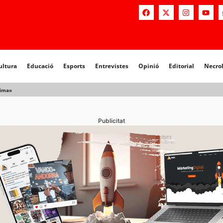
a
Educació
Esports
Entrevistes
Opinió
Editorial
Necrològiq
ultura
Educació
Esports
Entrevistes
Opinió
Editorial
Necro
tima»
Publicitat