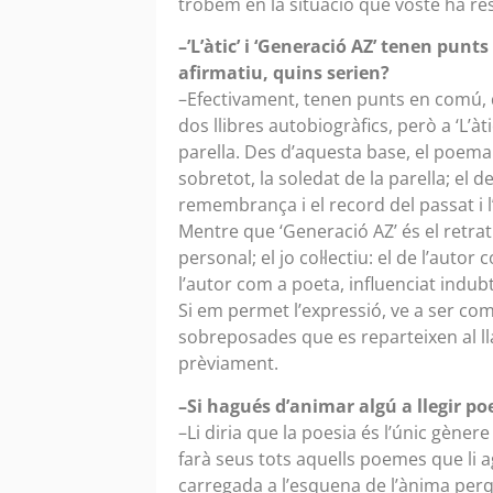
trobem en la situació que vostè ha re
–’L’àtic’ i ‘Generació AZ’ tenen pun
afirmatiu, quins serien?
–Efectivament, tenen punts en comú, 
dos llibres autobiogràfics, però a ‘L’à
parella. Des d’aquesta base, el poemar
sobretot, la soledat de la parella; el d
remembrança i el record del passat i l’
Mentre que ‘Generació AZ’ és el retrat 
personal; el jo col·lectiu: el de l’auto
l’autor com a poeta, influenciat indu
Si em permet l’expressió, ve a ser com
sobreposades que es reparteixen al lla
prèviament.
–Si hagués d’animar algú a llegir poe
–Li diria que la poesia és l’únic gènere 
farà seus tots aquells poemes que li 
carregada a l’esquena de l’ànima perqu