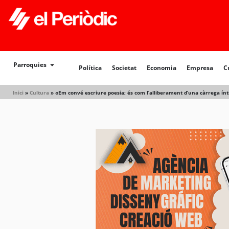
Política
Societat
Economia
Empresa
Cultur
Parroquies
Política
Societat
Economia
Empresa
C
Inici
»
Cultura
»
«Em convé escriure poesia; és com l’alliberament d’una càrrega ín