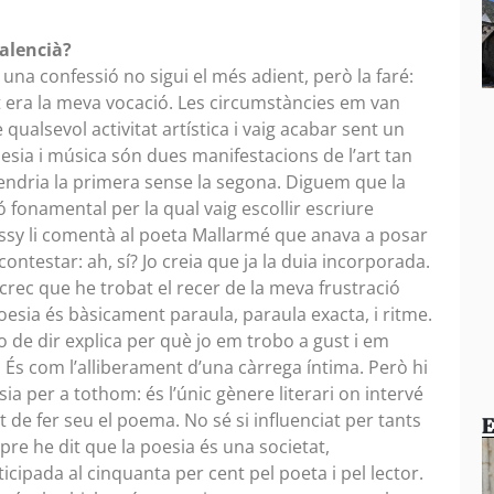
valencià?
na confessió no sigui el més adient, però la faré:
 era la meva vocació. Les circumstàncies em van
qualsevol activitat artística i vaig acabar sent un
esia i música són dues manifestacions de l’art tan
endria la primera sense la segona. Diguem que la
aó fonamental per la qual vaig escollir escriure
ussy li comentà al poeta Mallarmé que anava a posar
ontestar: ah, sí? Jo creia que ja la duia incorporada.
 crec que he trobat el recer de la meva frustració
oesia és bàsicament paraula, paraula exacta, i ritme.
 de dir explica per què jo em trobo a gust i em
 És com l’alliberament d’una càrrega íntima. Però hi
ia per a tothom: és l’únic gènere literari on intervé
at de fer seu el poema. No sé si influenciat per tants
E
pre he dit que la poesia és una societat,
cipada al cinquanta per cent pel poeta i pel lector.