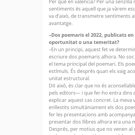
Per què en valencià? Per una senzilla 
sentiments és aquell que ja vàrem esco
va d’això, de transmetre sentiments al 
avantatge.
–Dos poemaris el 2022, publicats en
oportunitat o una temeritat?
–En un principi, aquest fet ve determ
escriure dos poemaris alhora. No soc 
el tema principal del poemari. Els p
estímuls. És després quan els vaig ac
unitat estructural.
Dit això, és clar que no és aconsellab
pels editors— i que fer-ho entra dins 
explicar aquest cas concret. La meva v
enllestits simultàniament els dos po
fer les presentacions amb acompanyamen
presentar dos llibres alhora era una m
Després, per motius que no venen al c