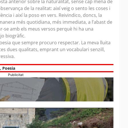
osta anterior sobre la naturalitat, sense cap mena de
servança de la realitat: així veig o sento les coses i
iència i així la poso en vers. Reivindico, doncs, la
 manera més quotidiana, més immediata, a l’abast de
car-se amb els meus versos perquè hi ha una
 jo biogràfic.
 poesia que sempre procuro respectar. La meva lluita
stes dues qualitats, emprant un vocabulari senzill,
ressiva.
,
Poesia
Publicitat