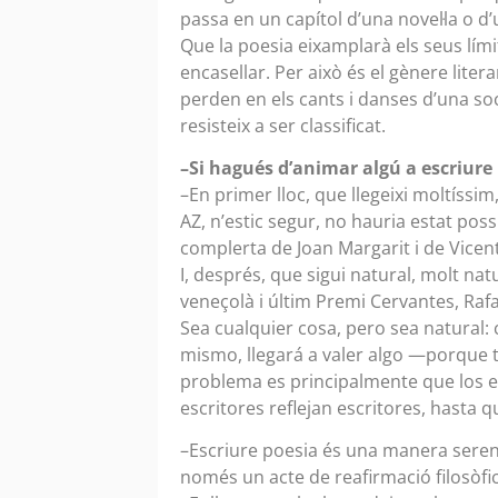
passa en un capítol d’una novel·la o d
Que la poesia eixamplarà els seus lími
encasellar. Per això és el gènere litera
perden en els cants i danses d’una so
resisteix a ser classificat.
–Si hagués d’animar algú a escriure p
–En primer lloc, que llegeixi moltíssim
AZ, n’estic segur, no hauria estat poss
complerta de Joan Margarit i de Vicent
I, després, que sigui natural, molt nat
veneçolà i últim Premi Cervantes, Rafa
Sea cualquier cosa, pero sea natural: 
mismo, llegará a valer algo —porque t
problema es principalmente que los es
escritores reflejan escritores, hasta 
–Escriure poesia és una manera serena 
només un acte de reafirmació filosòfi