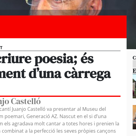
ET
riure poesia; és
C
ment d’una càrrega
E
njo Castelló
cantí Juanjo Castelló va presentar al Museu del
tim poemari, Generació AZ. Nascut en el si d’una
m els agradava molt cantar a totes hores i prenien la
a combinat a la perfecció les seves pròpies cançons