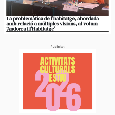
La problemàtica de l’habitatge, abordada
La
amb relació a múltiples visions, al volum
ad
‘Andorra i l’Habitatge’
1,1
Publicitat