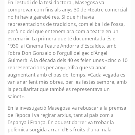
En l’estudi de la tesi doctoral, Masegosa va
comprovar com fins als anys 30 de «teatre comercial
no hi havia gairebé res. Sí que hi havia
representacions de tradicions, com el ball de l’ossa,
però no del que entenem ara com a teatre en un
escenari». La primera que té documentada és el
1930, al Cinema Teatre Andorra d’Escaldes, amb
l’obra Don Gonzalo o l’orgull del gec d’Àngel
Guimerà. A la dècada dels 40 es feien unes «cinc o 10
representacions per any», xifra que va anar
augmentant amb el pas del temps. «Cada vegada es
van anar fent més obres, per les festes sempre, amb
la peculiaritat que també es representava un
sainet».
En la investigació Masegosa va rebuscar a la premsa
de l’època i va regirar arxius, tant al país com a
Espanya i França. En aquest darrer va trobar la
polèmica sorgida arran d’Els fruits d’una mala