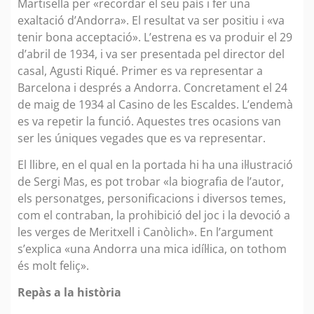
Martisella per «recordar el seu país i fer una
exaltació d’Andorra». El resultat va ser positiu i «va
tenir bona acceptació». L’estrena es va produir el 29
d’abril de 1934, i va ser presentada pel director del
casal, Agusti Riqué. Primer es va representar a
Barcelona i després a Andorra. Concretament el 24
de maig de 1934 al Casino de les Escaldes. L’endemà
es va repetir la funció. Aquestes tres ocasions van
ser les úniques vegades que es va representar.
El llibre, en el qual en la portada hi ha una il·lustració
de Sergi Mas, es pot trobar «la biografia de l’autor,
els personatges, personificacions i diversos temes,
com el contraban, la prohibició del joc i la devoció a
les verges de Meritxell i Canòlich». En l’argument
s’explica «una Andorra una mica idíl·lica, on tothom
és molt feliç».
Repàs a la història