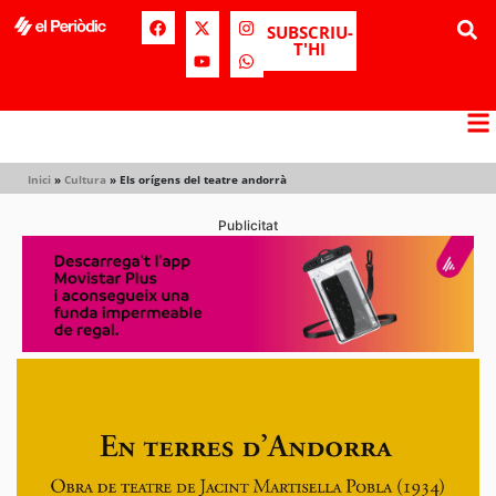
SUBSCRIU-
T'HI
Inici
»
Cultura
»
Els orígens del teatre andorrà
Publicitat