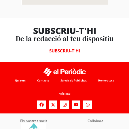
SUBSCRIU-T'HI
De la redacció al teu dispositiu
SUBSCRIU-T'HI
Qui som
Contacte
Serveis de Publicitat
Hemeroteca
Avís legal
Els nostres socis
Col·labora