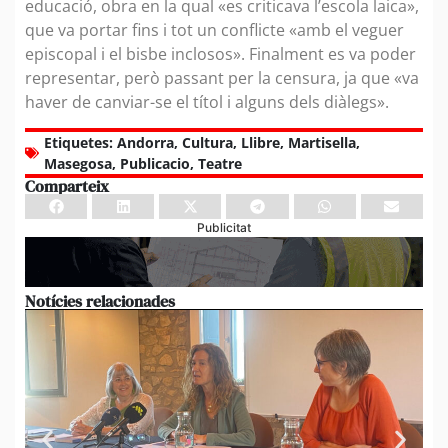
educació, obra en la qual «es criticava l’escola laica»,
que va portar fins i tot un conflicte «amb el veguer
episcopal i el bisbe inclosos». Finalment es va poder
representar, però passant per la censura, ja que «va
haver de canviar-se el títol i alguns dels diàlegs».
Etiquetes:
Andorra
,
Cultura
,
Llibre
,
Martisella
,
Masegosa
,
Publicacio
,
Teatre
Comparteix
Publicitat
Notícies relacionades