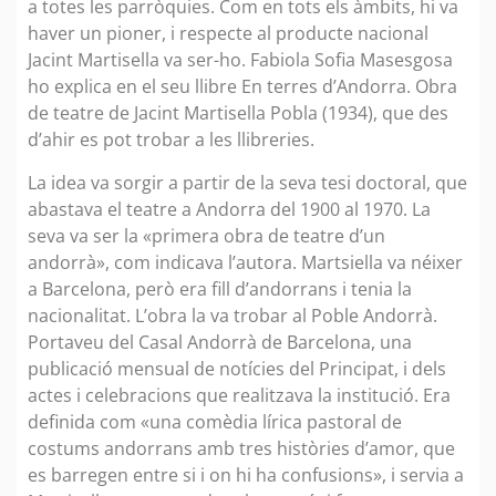
a totes les parròquies. Com en tots els àmbits, hi va
haver un pioner, i respecte al producte nacional
Jacint Martisella va ser-ho. Fabiola Sofia Masesgosa
ho explica en el seu llibre En terres d’Andorra. Obra
de teatre de Jacint Martisella Pobla (1934), que des
d’ahir es pot trobar a les llibreries.
La idea va sorgir a partir de la seva tesi doctoral, que
abastava el teatre a Andorra del 1900 al 1970. La
seva va ser la «primera obra de teatre d’un
andorrà», com indicava l’autora. Martsiella va néixer
a Barcelona, però era fill d’andorrans i tenia la
nacionalitat. L’obra la va trobar al Poble Andorrà.
Portaveu del Casal Andorrà de Barcelona, una
publicació mensual de notícies del Principat, i dels
actes i celebracions que realitzava la institució. Era
definida com «una comèdia lírica pastoral de
costums andorrans amb tres històries d’amor, que
es barregen entre si i on hi ha confusions», i servia a