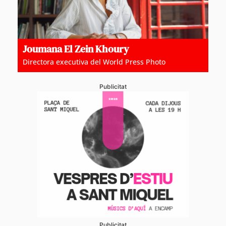
Joumana El Zein Khoury
Directora executiva del World Press Photo
Publicitat
Publicitat