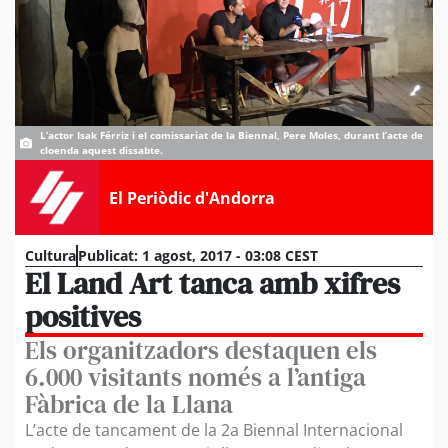
L’actor Isak Férriz i el comissariat de la Biennal, Pere Moles, durant l’acte de
cloenda aquest dissabte.
El Periòdic d'Andorra
Cultura
Publicat:
1 agost, 2017 - 03:08 CEST
El Land Art tanca amb xifres
positives
Els organitzadors destaquen els
6.000 visitants només a l’antiga
Fàbrica de la Llana
L’acte de tancament de la 2a Biennal Internacional