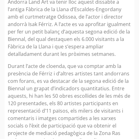
Andorra Land Art va tenir lloc aquest dissabte a
l’antiga Fàbrica de la Llana d’Escaldes-Engordany
amb el curtmetratge Odissea, de l’actor i director
andorrà Isak Férriz. A l’acte es va aprofitar igualment
per fer un petit balanç d’aquesta segona edició de la
Biennal, del qual destaquen els 6.000 visitants a la
Fàbrica de la Llana i que s’espera ampliar
detalladament durant les pròximes setmanes.
Durant l’acte de cloenda, que va comptar amb la
presència de Férriz i d’altres artistes tant andorrans
com forans, es va destacar de la segona edició de la
Biennal un grapat d’indicadors quantitatius. Entre
aquests, hi han les 50 obres escollides de les més de
120 presentades, els 80 artistes participants en
representació d’11 països, els milers de visitants i
comentaris i imatges compartides a les xarxes
socials o l’èxit de participació que va obtenir el
projecte de mediació pedagògica de la Zona Ras