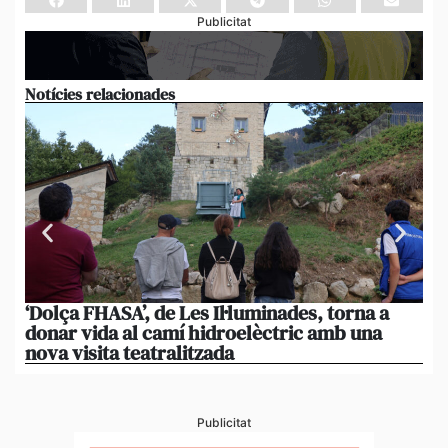
Publicitat
Notícies relacionades
‘Dolça FHASA’, de Les Il·luminades, torna a
La
donar vida al camí hidroelèctric amb una
am
nova visita teatralitzada
‘An
Publicitat