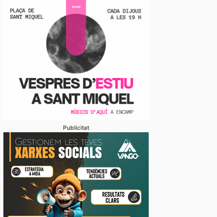
oblemàtica de l’habitatge, abordada amb relació a mú
 ‘Andorra i l’Habitatge’
Publicitat