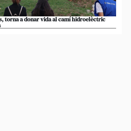
s, torna a donar vida al camí hidroelèctric
La pr
a
volum