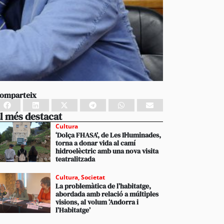
omparteix
l més destacat
Cultura
‘Dolça FHASA’, de Les Il·luminades,
torna a donar vida al camí
hidroelèctric amb una nova visita
teatralitzada
Cultura
,
Societat
La problemàtica de l’habitatge,
abordada amb relació a múltiples
visions, al volum ‘Andorra i
l’Habitatge’