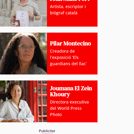
Artista, escriptor i
biògraf català
Pilar Montecino
Creadora de
l’exposició ‘Els
guardians del llac’
Joumana El Zein
Khoury
Directora executiva
del World Press
Photo
Publicitat