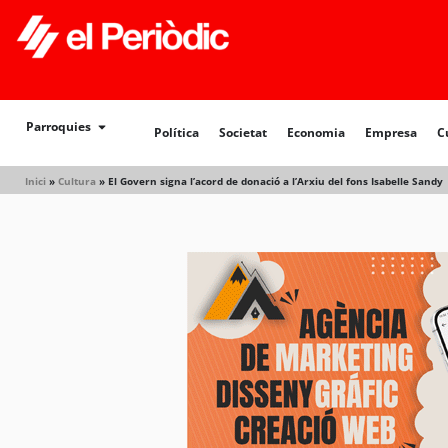
Política
Societat
Economia
Empresa
Cultur
Parroquies
Política
Societat
Economia
Empresa
C
Inici
»
Cultura
»
El Govern signa l’acord de donació a l’Arxiu del fons Isabelle Sandy