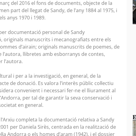
e març del 2016 el fons de documents, objecte de la
en part del llegat de Sandy, de l’any 1884 al 1975, i
els anys 1970 i 1989.
 per documentació personal de Sandy
, originals manuscrits i mecanografiats entre els
hommes d’airain; originals manuscrits de poemes, de
de l’autora, llibretes amb esborranys de contes,
er l’autora.
ral i per a la investigació, en general, de la
e de donació. Es valora l’interès públic col·lectiu
dera convenient i necessari fer-ne el lliurament al
’Andorra, per tal de garantir la seva conservació i
societat en general.
E
 l’Arxiu completa la documentació relativa a Sandy
001 per Daniela Sirès, centrada en la realització de
l·la Andorra o els homes d’aram (1942), i el dossier