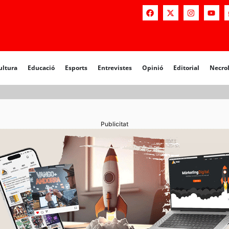
a
Educació
Esports
Entrevistes
Opinió
Editorial
Necrològiq
ultura
Educació
Esports
Entrevistes
Opinió
Editorial
Necro
Publicitat