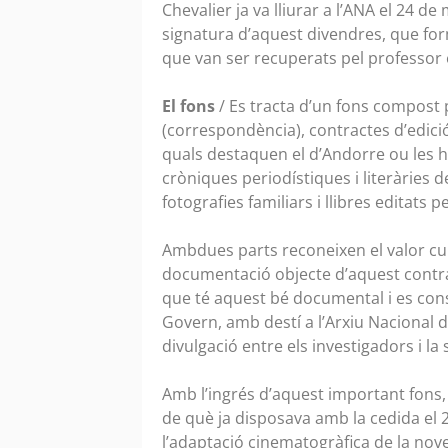
Chevalier ja va lliurar a l’ANA el 24 d
signatura d’aquest divendres, que form
que van ser recuperats pel professor 
El fons
/ Es tracta d’un fons compost
(correspondència), contractes d’edició
quals destaquen el d’Andorre ou les 
cròniques periodístiques i literàries 
fotografies familiars i llibres editats p
Ambdues parts reconeixen el valor cultu
documentació objecte d’aquest contract
que té aquest bé documental i es consi
Govern, amb destí a l’Arxiu Nacional d
divulgació entre els investigadors i la 
Amb l’ingrés d’aquest important fons,
de què ja disposava amb la cedida el 2
l’adaptació cinematogràfica de la nove