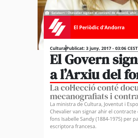
Gelabert i Chevalier signen el conveni de donació, ahir.
El Periòdic d'Andorra
Cultura
Publicat:
3 juny, 2017 - 03:06 CEST
El Govern sign
a l’Arxiu del f
La col·lecció conté do
mecanografiats i contrac
La ministra de Cultura, Joventut i Espo
Chevalier van signar ahir el contracte
fons Isabelle Sandy (1884-1975) per pa
escriptora francesa.