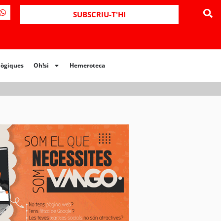
ues
Oh!si
Hemeroteca
SUBSCRIU-T'HI
lògiques
Oh!si
Hemeroteca