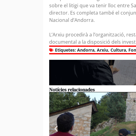
sobre el litigi que va tenir lloc entre 
director. Es completa també el conjun
Nacional d’Andorra.
L’Arxiu procedirà a l’organització, res
documental a la disposició dels investi
Etiquetes:
Andorra
,
Arxiu
,
Cultura
,
Fon
Notícies relacionades