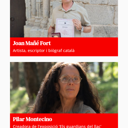
Joan Mañé Fort
Artista, escriptor i biògraf català
Pilar Montecino
Creadora de l’exposició ‘Els guardians del llac’