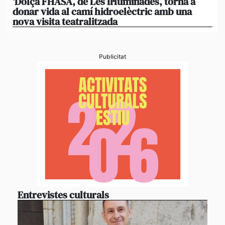
‘Dolça FHASA’, de Les Il·luminades, torna a
La
donar vida al camí hidroelèctric amb una
am
nova visita teatralitzada
‘An
Publicitat
Entrevistes culturals