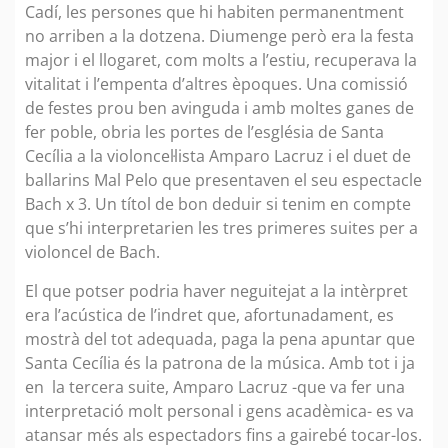
Cadí, les persones que hi habiten permanentment
no arriben a la dotzena. Diumenge però era la festa
major i el llogaret, com molts a l’estiu, recuperava la
vitalitat i l’empenta d’altres èpoques. Una comissió
de festes prou ben avinguda i amb moltes ganes de
fer poble, obria les portes de l’església de Santa
Cecília a la violoncel·lista Amparo Lacruz i el duet de
ballarins Mal Pelo que presentaven el seu espectacle
Bach x 3. Un títol de bon deduir si tenim en compte
que s’hi interpretarien les tres primeres suites per a
violoncel de Bach.
El que potser podria haver neguitejat a la intèrpret
era l’acústica de l’indret que, afortunadament, es
mostrà del tot adequada, paga la pena apuntar que
Santa Cecília és la patrona de la música. Amb tot i ja
en la tercera suite, Amparo Lacruz -que va fer una
interpretació molt personal i gens acadèmica- es va
atansar més als espectadors fins a gairebé tocar-los.