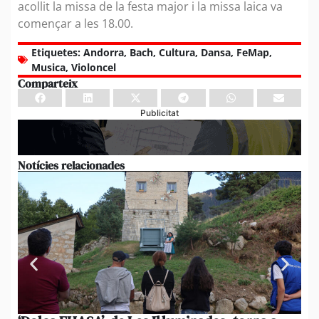
acollit la missa de la festa major i la missa laica va
començar a les 18.00.
Etiquetes:
Andorra
,
Bach
,
Cultura
,
Dansa
,
FeMap
,
Musica
,
Violoncel
Comparteix
Publicitat
Notícies relacionades