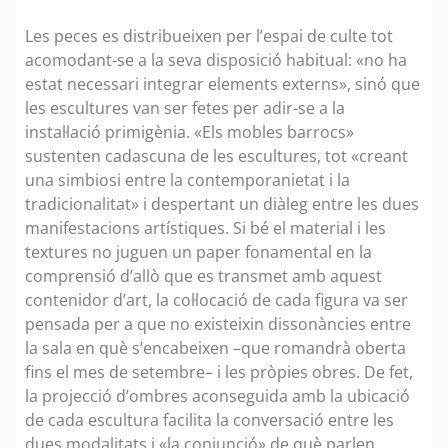
Les peces es distribueixen per l’espai de culte tot
acomodant-se a la seva disposició habitual: «no ha
estat necessari integrar elements externs», sinó que
les escultures van ser fetes per adir-se a la
instal·lació primigènia. «Els mobles barrocs»
sustenten cadascuna de les escultures, tot «creant
una simbiosi entre la contemporanietat i la
tradicionalitat» i despertant un diàleg entre les dues
manifestacions artístiques. Si bé el material i les
textures no juguen un paper fonamental en la
comprensió d’allò que es transmet amb aquest
contenidor d’art, la col·locació de cada figura va ser
pensada per a que no existeixin dissonàncies entre
la sala en què s’encabeixen –que romandrà oberta
fins el mes de setembre– i les pròpies obres. De fet,
la projecció d’ombres aconseguida amb la ubicació
de cada escultura facilita la conversació entre les
dues modalitats i «la conjunció» de què parlen