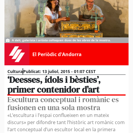
A dalt, galerista i artista col·loquen dues de les obres de la mostra.
El Periòdic d'Andorra
Cultura
Publicat:
13 juliol, 2015 - 01:07 CEST
‘Deesses, ídols i bèsties’,
primer contenidor d’art
Escultura conceptual i romànic es
fusionen en una sola mostra
«L’escultura i l’espai conflueixen en un mateix
discurs» per difondre tant l’històric art romànic com
l’art conceptual d’un escultor local en la primera