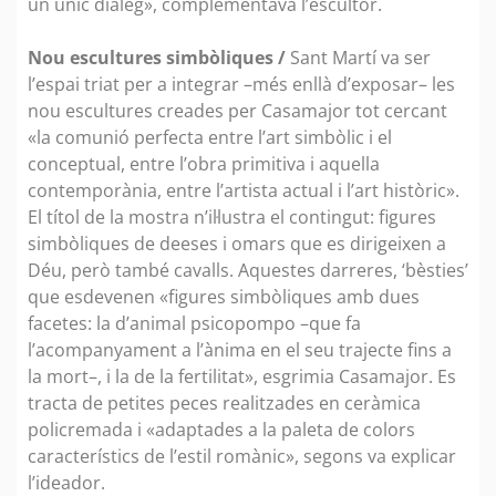
un únic diàleg», complementava l’escultor.
Nou escultures simbòliques /
Sant Martí va ser
l’espai triat per a integrar –més enllà d’exposar– les
nou escultures creades per Casamajor tot cercant
«la comunió perfecta entre l’art simbòlic i el
conceptual, entre l’obra primitiva i aquella
contemporània, entre l’artista actual i l’art històric».
El títol de la mostra n’il·lustra el contingut: figures
simbòliques de deeses i omars que es dirigeixen a
Déu, però també cavalls. Aquestes darreres, ‘bèsties’
que esdevenen «figures simbòliques amb dues
facetes: la d’animal psicopompo –que fa
l’acompanyament a l’ànima en el seu trajecte fins a
la mort–, i la de la fertilitat», esgrimia Casamajor. Es
tracta de petites peces realitzades en ceràmica
policremada i «adaptades a la paleta de colors
característics de l’estil romànic», segons va explicar
l’ideador.