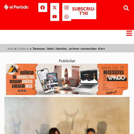
SUBSCRIU-
T'HI
Inici
»
Cultura
»
‘Deesses, ídols i bèsties’, primer contenidor d’art
Publicitat