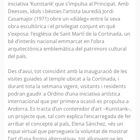
iniciativa ‘Kunstank’ que s’impulsa al Principat. Amb
Deesses, ídols i bèsties l’artista lauredià Jordi
Casamajor (1971) obre un «diàleg» entre la seva
obra escultòrica i el privilegiat conjunt en què
s’exposa: l’església de Sant Martí de la Cortinada, un
bé d’interès nacional emmarcat en l’obra
arquitectònica emblemàtica del patrimoni cultural
del país.
Des d’avui, tot coincidint amb la inauguració de les
visites guiades al temple ubicat a la Cortinada, i
durant tota la setmana vigent, visitants i residents
podran gaudir a Ordino d’una iniciativa artística
internacional que per primera ocasió es propulsa a
Andorra. Es tracta d’un contenidor d’art –Kunstank–,
un projecte que, tal com explica l’encarregada de fer
arribar el concepte al país, Elena Sánchez, «és un
espai virtual que persegueix la voluntat de mostrar
l’art d’una forma alternativa», tot allunyant-se les