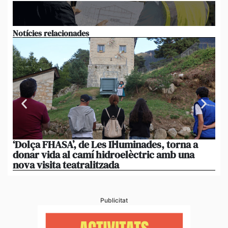
Notícies relacionades
‘Dolça FHASA’, de Les Il·luminades, torna a
La
donar vida al camí hidroelèctric amb una
am
nova visita teatralitzada
‘An
Publicitat