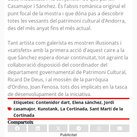
Casamajor i Sánchez. És l’absis romànica original el
punt focal de la mostra i que dóna pas a descobrir
totes les vessants del patrimoni cultural d’Andorra,
des del més anyat fins el més actual.
Tant artista com galerista es mostren il·lusionats i
«satisfets» amb la primera acció d’aquest caire a la
que Sànchez espera donar continuïtat, tot agraint la
col·laboració disposició del coordinador del
departament governamental de Patrimoni Cultural,
Ricard De Deus, i al mossèn de la parròquia
d’Ordino, Joan Fenosa, tots dos implicats en la tasca
de desenvolupament de la iniciativa.
Etiquetes:
Contenidor dart
,
Elena sánchez
,
Jordi
casamajor
,
Kunstank
,
La Cortinada
,
Sant Martí de la
Cortinada
Comparteix
Publicitat