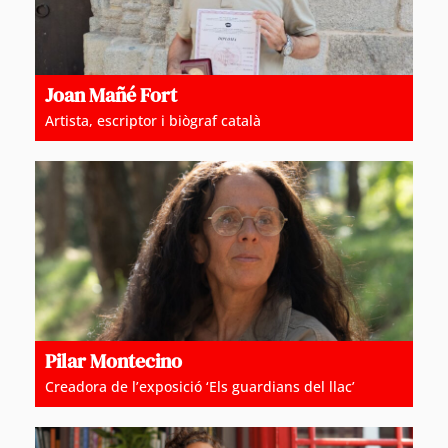
Joan Mañé Fort
Artista, escriptor i biògraf català
Pilar Montecino
Creadora de l’exposició ‘Els guardians del llac’