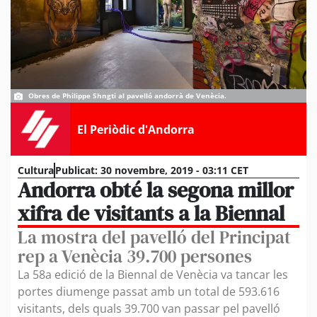
Obres de Philippe Shngti al pavelló andorrà de Venècia.
El Periòdic d'Andorra
Cultura
Publicat:
30 novembre, 2019 - 03:11 CET
Andorra obté la segona millor
xifra de visitants a la Biennal
La mostra del pavelló del Principat
rep a Venècia 39.700 persones
La 58a edició de la Biennal de Venècia va tancar les
portes diumenge passat amb un total de 593.616
visitants, dels quals 39.700 van passar pel pavelló