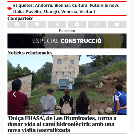
Etiquetes:
Andorra
,
Biennal
,
Cultura
,
Future is now
,
Itàlia
,
Pavello
,
Shangti
,
Venecia
,
Visitant
Comparteix
Publicitat
Notícies relacionades
‘Dolça FHASA’, de Les Il·luminades, torna a
La
donar vida al camí hidroelèctric amb una
am
nova visita teatralitzada
‘An