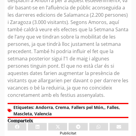
desplacin a Andorra per a aquest esdeveniment», va
dir basant-se en l’afluència de públic aconseguida a
les darreres edicions de Salamanca (2.200 persones)
i Zaragoza (3.000 visitants). Segons Amoros, aquí
també caldrà veure els efectes que la Setmana Santa
de l’any que ve tindran sobre la mobilitat de les
persones, ja que tindrà lloc justament la setmana
precedent. També hi podria influir el fet que la
setmana posterior sigui l’1 de maig i algunes
persones tinguin pont. El que no està clar és si
aquestes dates farien augmentar la presència de
visitants que allargarien per davant o per darrere les
vacances o bé la reduiria, ja que no coincideix
concretament amb els festius assenyalats.
Etiquetes:
Andorra
,
Crema
,
Fallers pel Món,
,
Falles
,
Mascleta
,
Valencia
Comparteix
Publicitat