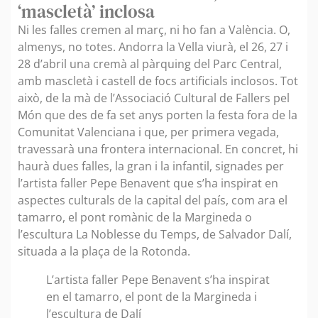
‘mascletà’ inclosa
Ni les falles cremen al març, ni ho fan a València. O,
almenys, no totes. Andorra la Vella viurà, el 26, 27 i
28 d’abril una cremà al pàrquing del Parc Central,
amb mascletà i castell de focs artificials inclosos. Tot
això, de la mà de l’Associació Cultural de Fallers pel
Món que des de fa set anys porten la festa fora de la
Comunitat Valenciana i que, per primera vegada,
travessarà una frontera internacional. En concret, hi
haurà dues falles, la gran i la infantil, signades per
l’artista faller Pepe Benavent que s’ha inspirat en
aspectes culturals de la capital del país, com ara el
tamarro, el pont romànic de la Margineda o
l’escultura La Noblesse du Temps, de Salvador Dalí,
situada a la plaça de la Rotonda.
L’artista faller Pepe Benavent s’ha inspirat
en el tamarro, el pont de la Margineda i
l’escultura de Dalí