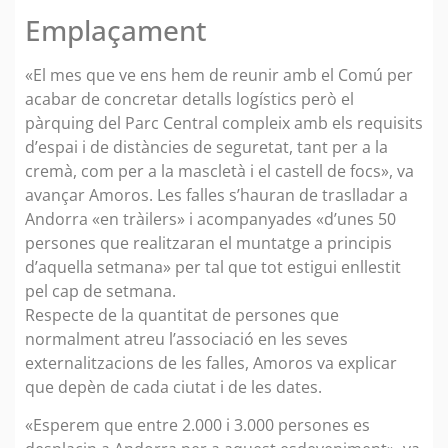
Emplaçament
«El mes que ve ens hem de reunir amb el Comú per
acabar de concretar detalls logístics però el
pàrquing del Parc Central compleix amb els requisits
d’espai i de distàncies de seguretat, tant per a la
cremà, com per a la mascletà i el castell de focs», va
avançar Amoros. Les falles s’hauran de traslladar a
Andorra «en tràilers» i acompanyades «d’unes 50
persones que realitzaran el muntatge a principis
d’aquella setmana» per tal que tot estigui enllestit
pel cap de setmana.
Respecte de la quantitat de persones que
normalment atreu l’associació en les seves
externalitzacions de les falles, Amoros va explicar
que depèn de cada ciutat i de les dates.
«Esperem que entre 2.000 i 3.000 persones es