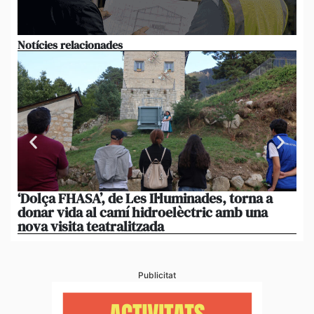
Notícies relacionades
‘Dolça FHASA’, de Les Il·luminades, torna a
La
donar vida al camí hidroelèctric amb una
am
nova visita teatralitzada
‘An
Publicitat