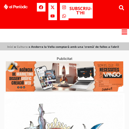
SUBSCRIU-
T'HI
Inici
»
Cultura
»
Andorra la Vella comptarà amb una ‘cremà’ de falles a l’abril
Publicitat