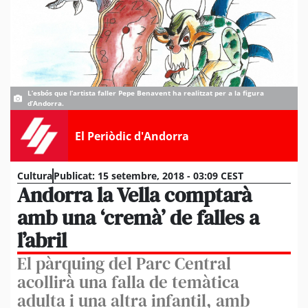
L’esbós que l’artista faller Pepe Benavent ha realitzat per a la figura
d’Andorra.
El Periòdic d'Andorra
Cultura
Publicat:
15 setembre, 2018 - 03:09 CEST
Andorra la Vella comptarà
amb una ‘cremà’ de falles a
l’abril
El pàrquing del Parc Central
acollirà una falla de temàtica
adulta i una altra infantil, amb