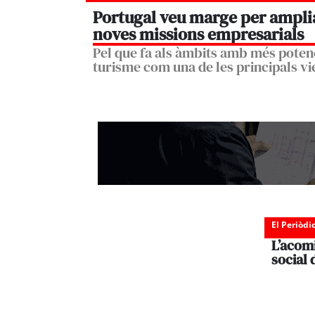
Portugal veu marge per amplia
noves missions empresarials
Pel que fa als àmbits amb més potenc
turisme com una de les principals vie
El Periòdi
L’acomi
social 