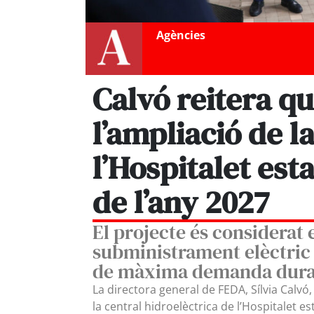
Agències
Calvó reitera qu
l’ampliació de l
l’Hospitalet esta
de l’any 2027
El projecte és considerat 
subministrament elèctric 
de màxima demanda duran
La directora general de FEDA, Sílvia Calvó,
la central hidroelèctrica de l’Hospitalet 