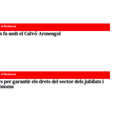
c d'Andorra
es fa amb el Calvó-Armengol
c d'Andorra
 per garantir els drets del sector dels jubilats i
tònoms