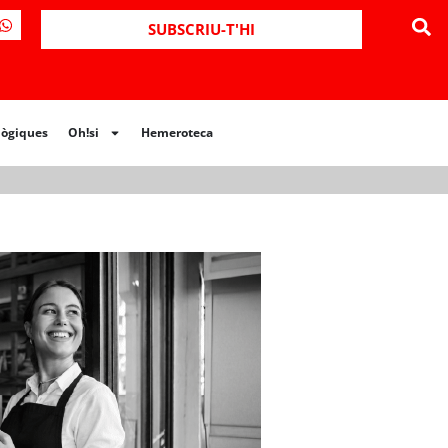
SUBSCRIU-T'HI
lògiques
Oh!si
Hemeroteca