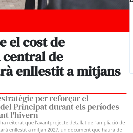
e el cost de
a central de
rà enllestit a mitjans
estratègic per reforçar el
del Principat durant els períodes
t l'hivern
 ha reiterat que l’avantprojecte detallat de l’ampliació de
estarà enllestit a mitjan 2027, un document que haurà de