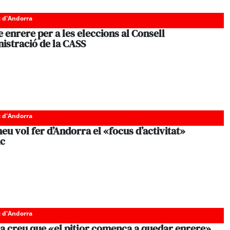
c d'Andorra
enrere per a les eleccions al Consell
istració de la CASS
c d'Andorra
u vol fer d’Andorra el «focus d’activitat»
nc
c d'Andorra
la creu que «el pitjor comença a quedar enrere»