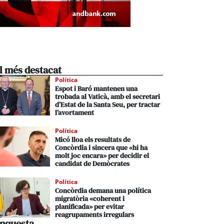
l més destacat
Política
Espot i Baró mantenen una
trobada al Vaticà, amb el secretari
d’Estat de la Santa Seu, per tractar
l’avortament
Política
Micó lloa els resultats de
Concòrdia i sincera que «hi ha
molt joc encara» per decidir el
candidat de Demòcrates
Política
Concòrdia demana una política
migratòria «coherent i
planificada» per evitar
reagrupaments irregulars
nquesta