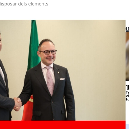
 disposar dels elements
Q
T
T
v
f