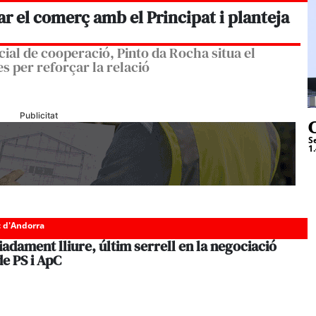
r el comerç amb el Principat i planteja
ial de cooperació, Pinto da Rocha situa el
s per reforçar la relació
Publicitat
C
S
1
c d'Andorra
adament lliure, últim serrell en la negociació
de PS i ApC