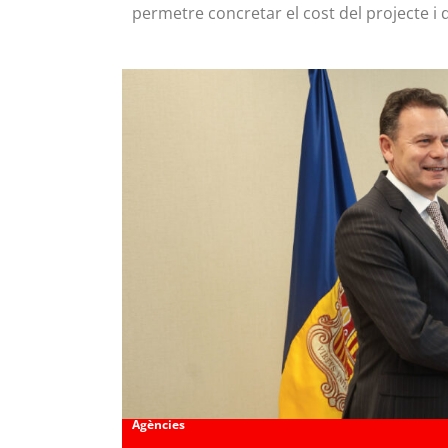
permetre concretar el cost del projecte i
Agències