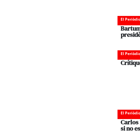
El Periòdi
Bartum
presidè
El Periòdi
Crítiqu
El Periòdi
Carlos
si no e