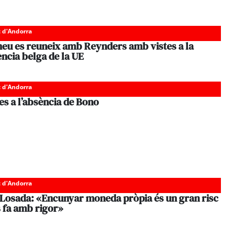
c d'Andorra
eu es reuneix amb Reynders amb vistes a la
ncia belga de la UE
c d'Andorra
es a l’absència de Bono
c d'Andorra
 Losada: «Encunyar moneda pròpia és un gran risc
s fa amb rigor»