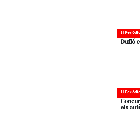
El Periòdi
Dufló 
El Periòdi
Concurs
els au