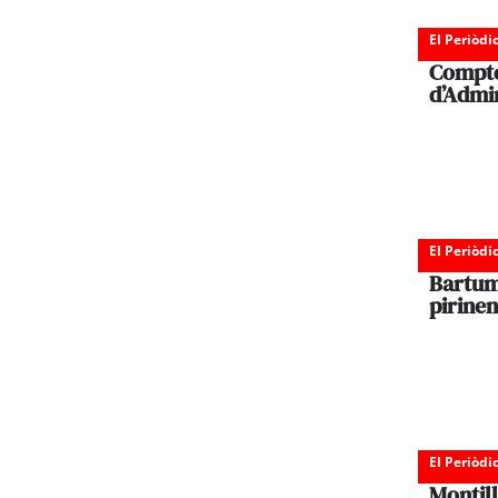
El Periòdi
Compte 
d’Admin
El Periòdi
Bartume
pirine
El Periòdi
Montil