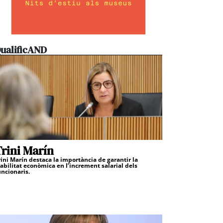
ualificAND
rini Marín
rini Marín destaca la importància de garantir la
iabilitat econòmica en l’increment salarial dels
uncionaris.