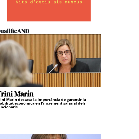
ualificAND
rini Marín
rini Marín destaca la importància de garantir la
iabilitat econòmica en l’increment salarial dels
uncionaris.