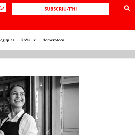
SUBSCRIU-T'HI
lògiques
Oh!si
Hemeroteca