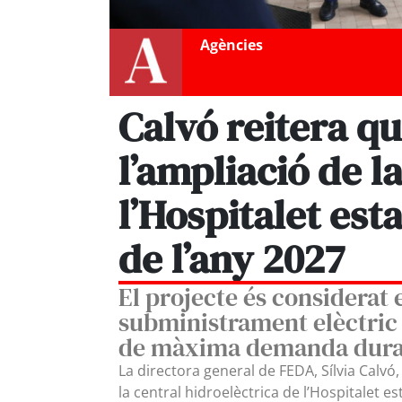
Agències
Calvó reitera qu
l’ampliació de l
l’Hospitalet esta
de l’any 2027
El projecte és considerat 
subministrament elèctric 
de màxima demanda duran
La directora general de FEDA, Sílvia Calvó,
la central hidroelèctrica de l’Hospitalet 