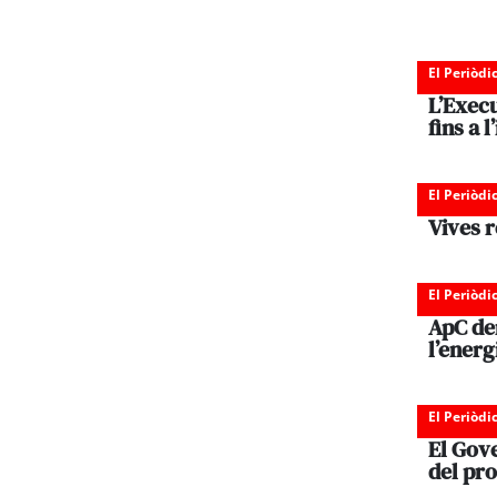
El Periòdi
L’Execu
fins a 
El Periòdi
Vives r
El Periòdi
ApC de
l’energ
El Periòdi
El Gov
del pr