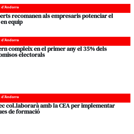
c d'Andorra
perts recomanen als empresaris potenciar el
 en equip
c d'Andorra
ern compleix en el primer any el 35% dels
misos electorals
c d'Andorra
ec col.laborarà amb la CEA per implementar
ues de formació