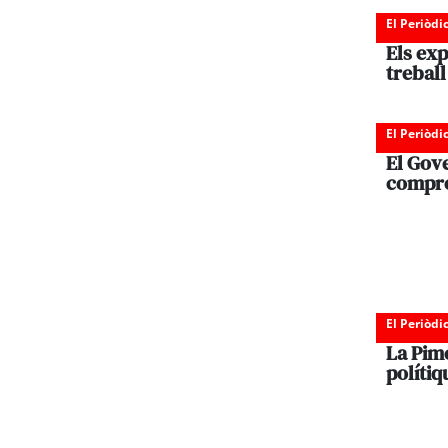
El Periòdi
Els ex
treball
El Periòdi
El Gov
compro
El Periòdi
La Pim
polítiq