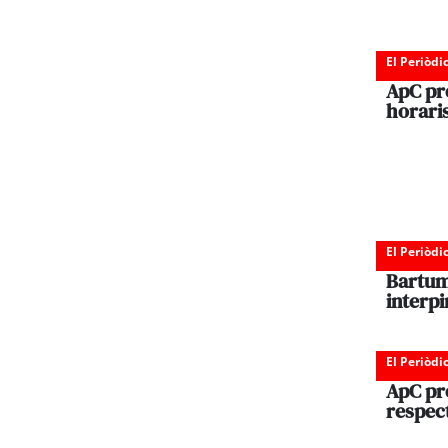
El Periòdi
ApC pr
horari
El Periòdi
Bartum
interp
El Periòdi
ApC pr
respect