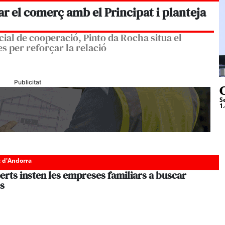
r el comerç amb el Principat i planteja
ial de cooperació, Pinto da Rocha situa el
s per reforçar la relació
Publicitat
C
S
1
c d'Andorra
erts insten les empreses familiars a buscar
s