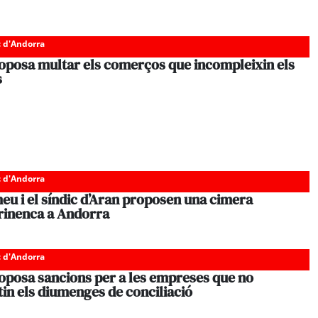
c d'Andorra
oposa multar els comerços que incompleixin els
s
c d'Andorra
eu i el síndic d’Aran proposen una cimera
irinenca a Andorra
c d'Andorra
oposa sancions per a les empreses que no
in els diumenges de conciliació