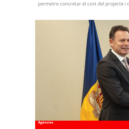
permetre concretar el cost del projecte i
Agències