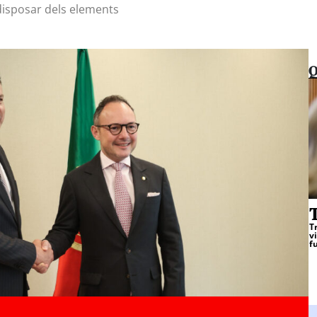
 disposar dels elements
Q
T
T
v
f