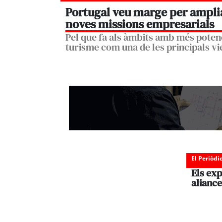
Portugal veu marge per amplia
noves missions empresarials
Pel que fa als àmbits amb més potenc
turisme com una de les principals vie
El Periòdi
Els exp
aliance