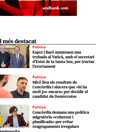
l més destacat
Política
Espot i Baró mantenen una
trobada al Vaticà, amb el secretari
d’Estat de la Santa Seu, per tractar
l’avortament
Política
Micó lloa els resultats de
Concòrdia i sincera que «hi ha
molt joc encara» per decidir el
candidat de Demòcrates
Política
Concòrdia demana una política
migratòria «coherent i
planificada» per evitar
reagrupaments irregulars
nquesta