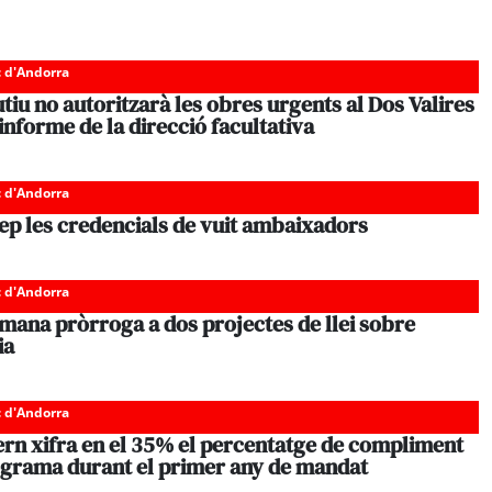
c d'Andorra
tiu no autoritzarà les obres urgents al Dos Valires
l’informe de la direcció facultativa
c d'Andorra
ep les credencials de vuit ambaixadors
c d'Andorra
mana pròrroga a dos projectes de llei sobre
ia
c d'Andorra
ern xifra en el 35% el percentatge de compliment
ograma durant el primer any de mandat