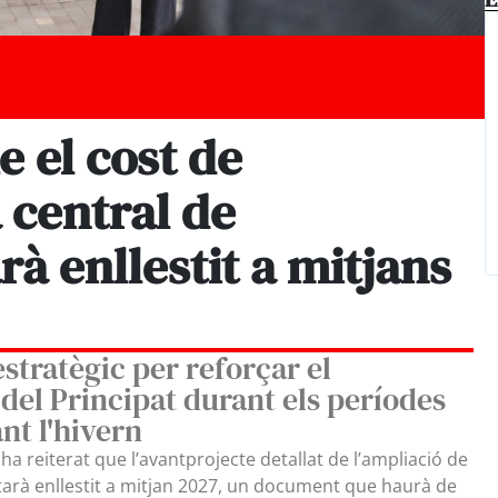
e el cost de
a central de
rà enllestit a mitjans
estratègic per reforçar el
del Principat durant els períodes
t l'hivern
 ha reiterat que l’avantprojecte detallat de l’ampliació de
estarà enllestit a mitjan 2027, un document que haurà de