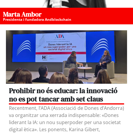
Marta Ambor
Presidenta i fundadora Andblockchain
Prohibir no és educar: la innovació
no es pot tancar amb set claus
Recentment, l’ADA (Associació de Dones d’Andorra)
va organitzar una xerrada indispensable: «Dones
liderant la IA: un nou superpoder per una societat
digital ètica». Les ponents, Karina Gibert,