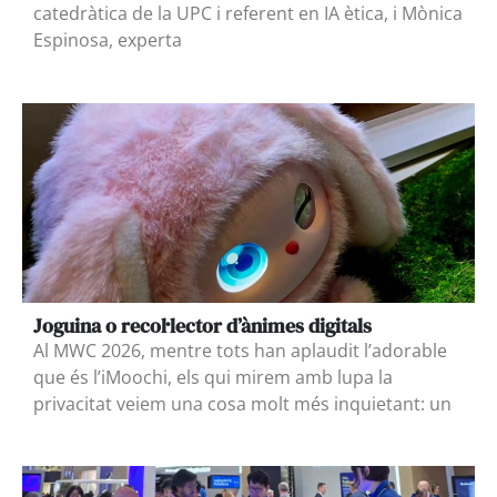
catedràtica de la UPC i referent en IA ètica, i Mònica
Espinosa, experta
Joguina o recol·lector d’ànimes digitals
Al MWC 2026, mentre tots han aplaudit l’adorable
que és l’iMoochi, els qui mirem amb lupa la
privacitat veiem una cosa molt més inquietant: un