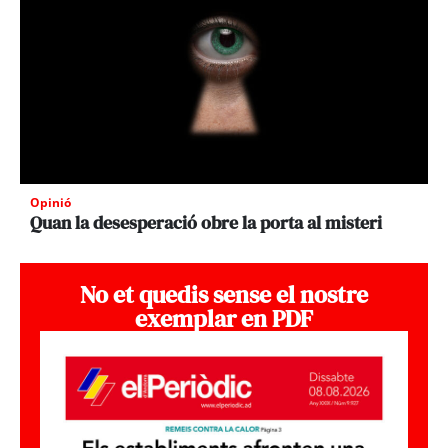
Opinió
Quan la desesperació obre la porta al misteri
No et quedis sense el nostre
exemplar en PDF