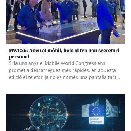
MWC26: Adeu al mòbil, hola al teu nou secretari
personal
Si fa uns anys el Mobile World Congress ens
prometia descàrregues més ràpides, en aquesta
edició el telèfon ja no és només una pantalla tàctil,