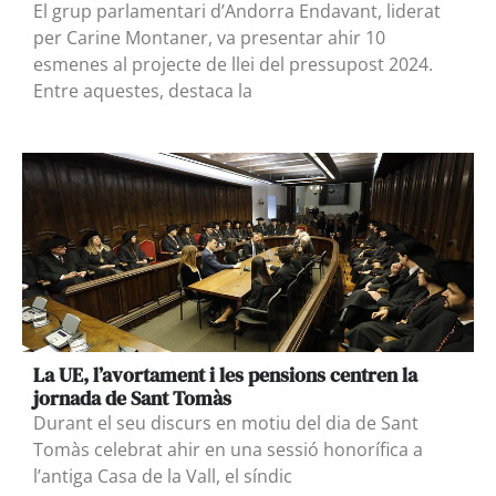
El grup parlamentari d’Andorra Endavant, liderat
per Carine Montaner, va presentar ahir 10
esmenes al projecte de llei del pressupost 2024.
Entre aquestes, destaca la
La UE, l’avortament i les pensions centren la
jornada de Sant Tomàs
Durant el seu discurs en motiu del dia de Sant
Tomàs celebrat ahir en una sessió honorífica a
l’antiga Casa de la Vall, el síndic