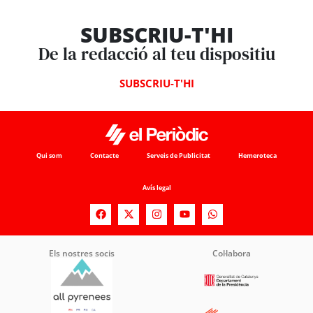
SUBSCRIU-T'HI
De la redacció al teu dispositiu
SUBSCRIU-T'HI
Qui som
Contacte
Serveis de Publicitat
Hemeroteca
Avís legal
Els nostres socis
Col·labora