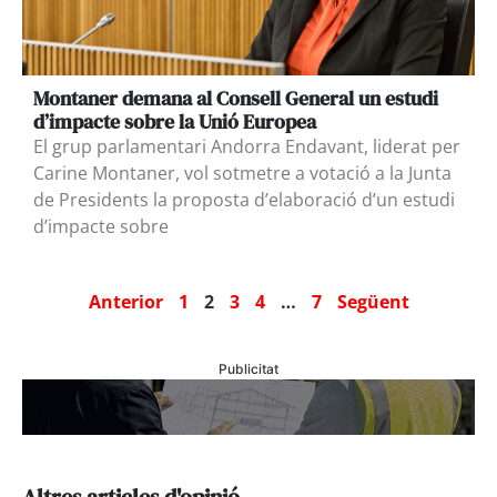
Montaner demana al Consell General un estudi
d’impacte sobre la Unió Europea
El grup parlamentari Andorra Endavant, liderat per
Carine Montaner, vol sotmetre a votació a la Junta
de Presidents la proposta d’elaboració d’un estudi
d’impacte sobre
Anterior
1
2
3
4
…
7
Següent
Publicitat