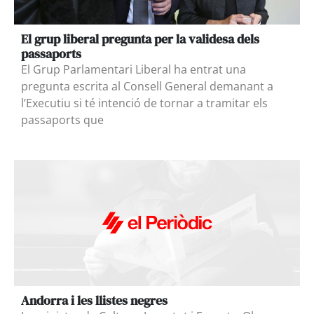
El grup liberal pregunta per la validesa dels
passaports
El Grup Parlamentari Liberal ha entrat una
pregunta escrita al Consell General demanant a
l’Executiu si té intenció de tornar a tramitar els
passaports que
Andorra i les llistes negres