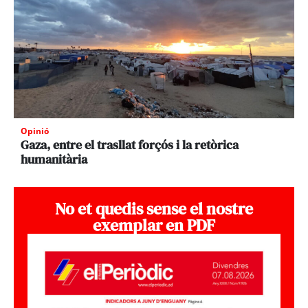
Opinió
Gaza, entre el trasllat forçós i la retòrica
humanitària
No et quedis sense el nostre
exemplar en PDF