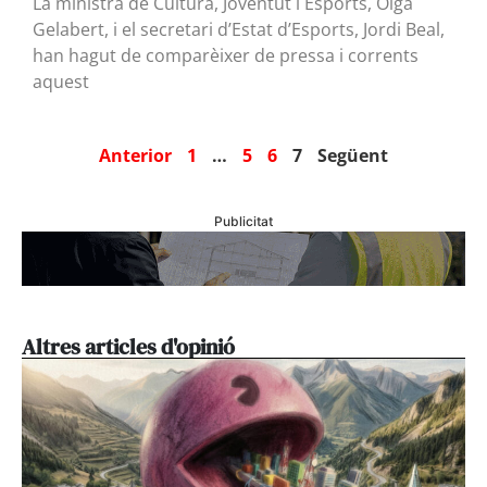
La ministra de Cultura, Joventut i Esports, Olga
Gelabert, i el secretari d’Estat d’Esports, Jordi Beal,
han hagut de comparèixer de pressa i corrents
aquest
Anterior
1
…
5
6
7
Següent
Publicitat
Altres articles d'opinió