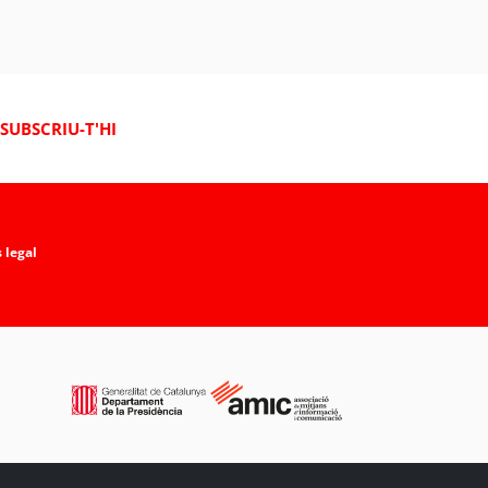
SUBSCRIU-T'HI
 legal