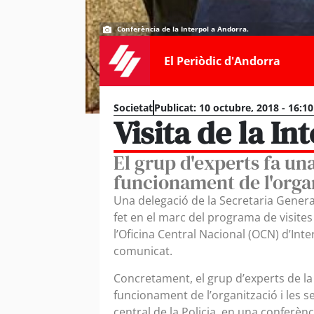
Conferència de la Interpol a Andorra.
El Periòdic d'Andorra
Societat
Publicat:
10 octubre, 2018 - 16:1
Visita de la I
El grup d'experts fa un
funcionament de l'organ
Una delegació de la Secretaria General
fet en el marc del programa de visites
l’Oficina Central Nacional (OCN) d’Inte
comunicat.
Concretament, el grup d’experts de la 
funcionament de l’organització i les se
central de la Policia, en una conferè