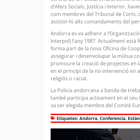
d’Afers Socials, Justícia i Interior, Xav
com membres del Tribunal de Corts, de 
assistir-hi alts comandaments del pers
Andorra es va adherir a l’Organització 
Interpol) l’any 1987. Actualment est
forma part de la nova Oficina de Cooper
assegurar i desenvolupar la mútua coop
promoure la creació de projectes en l
en el principi de la no intervenció en 
religiós o racial.
La Policia andorrana a banda de treba
també participa activament en el seu
va ser elegida membre del Comitè Europ
Etiquetes:
Andorra
,
Conferencia
,
Estàn