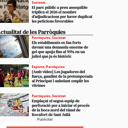
Societat
El parc públic a preu assequible
triplica el 2026 el nombre
d’adjudicacions per haver duplicat
les peticions favorables
ctualitat de les Parròquies
Parròquies
,
Societat
Els establiments es fan forts
davant una demanda enorme de
gel que apuja fins al 95% en un
juliol que ja és històric
Esports
,
Parròquies
[Amb vídeo] Les jugadores del
Barça, gaudint de la pretemporada
al Principat i anhelant omplir les
vitrines
Parròquies
,
Societat
Emplaçat el segon equip de
perforació per a iniciar el procés
de la boca nord del túnel de
Rocafort de Sant Julià
Publicitat