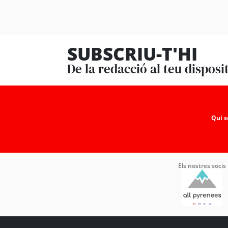
SUBSCRIU-T'HI
De la redacció al teu disposi
Qui 
Els nostres socis