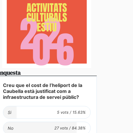
nquesta
stabliments es fan forts davant una demanda enorme 
Creu que el cost de l’heliport de la
 en un juliol que ja és històric
Caubella està justificat com a
infraestructura de servei públic?
Si
No