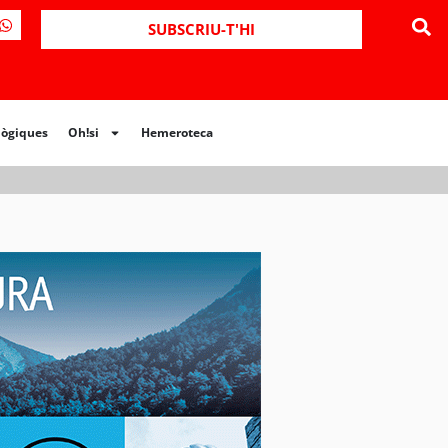
ues
Oh!si
Hemeroteca
SUBSCRIU-T'HI
lògiques
Oh!si
Hemeroteca