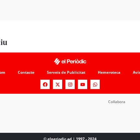
tiu
som
Contacte
Serveis de Publicitat
Hemeroteca
Avís
Col·labora
© elperiodic.ad | 1997 - 2024