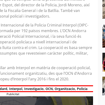
ier Espot, del director de la Policia, Jordi Moreno, així
la Fiscalia General i de la Batllia. També van
onal policial i investigadors.
Internacional de la Policia Criminal Interpol (OIPC-
A
à formada per 192 països membres. L’OCN Andorra
ació Policial Internacional, i la seva funció és
eració policíaca a nivell internacional i de
a lluita contra el crim. La cooperació es basa sempre
assumptes que revesteixen caràcter polític, militar,
llar amb Interpol en matèria de cooperació policial,
 funcionament organitzatiu, des que l’OCN d’Andorra
eu d’Interpol l’any 2016 i fins el 2020.
dard
,
Interpol
,
Investigacio
,
OCN
,
Organitzacio
,
Policia
Publicitat