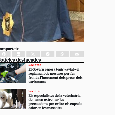
omparteix
otícies destacades
Societat
El Govern espera tenir «aviat» el
reglament de mesures per fer
front a l’increment dels preus dels
carburants
Societat
Els especialistes de la veterinària
demanen extremar les
precaucions per evitar els cops de
calor en les mascotes