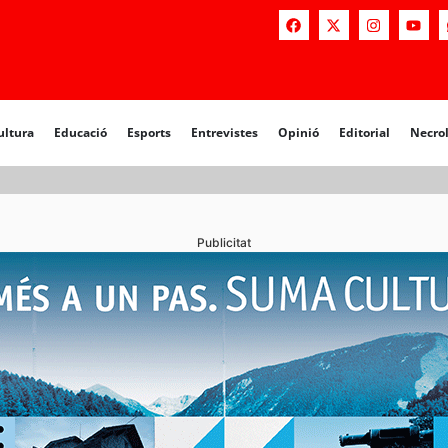
a
Educació
Esports
Entrevistes
Opinió
Editorial
Necrològiq
ultura
Educació
Esports
Entrevistes
Opinió
Editorial
Necro
Publicitat