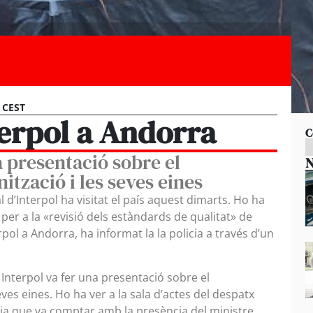
0 CEST
nterpol a Andorra
C
a presentació sobre el
N
ització i les seves eines
 d’Interpol ha visitat el país aquest dimarts. Ho ha
 per a la «revisió dels estàndards de qualitat» de
rpol a Andorra, ha informat la la policia a través d’un
Interpol va fer una presentació sobre el
ves eines. Ho ha ver a la sala d’actes del despatx
ncia que va comptar amb la presència del ministre