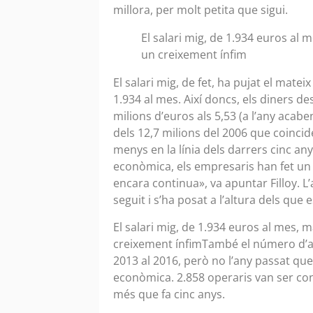
millora, per molt petita que sigui.
El salari mig, de 1.934 euros al
un creixement ínfim
El salari mig, de fet, ha pujat el matei
1.934 al mes. Així doncs, els diners de
milions d’euros als 5,53 (a l’any aca
dels 12,7 milions del 2006 que coinci
menys en la línia dels darrers cinc any
econòmica, els empresaris han fet un
encara continua», va apuntar Filloy. 
seguit i s’ha posat a l’altura dels que
El salari mig, de 1.934 euros al mes, 
creixement ínfimTambé el número d’as
2013 al 2016, però no l’any passat que
econòmica. 2.858 operaris van ser cont
més que fa cinc anys.