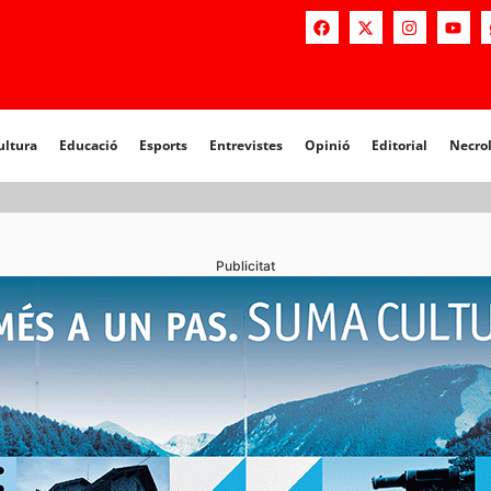
a
Educació
Esports
Entrevistes
Opinió
Editorial
Necrològiq
ultura
Educació
Esports
Entrevistes
Opinió
Editorial
Necro
Publicitat