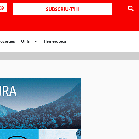
ues
Oh!si
Hemeroteca
SUBSCRIU-T'HI
lògiques
Oh!si
Hemeroteca