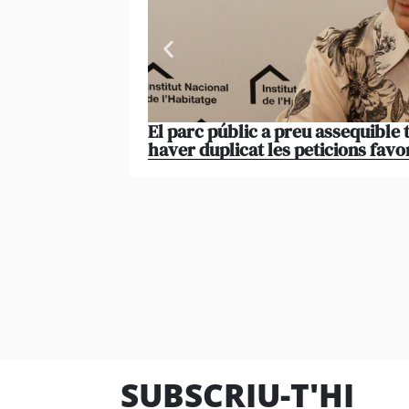
El parc públic a preu assequible 
haver duplicat les peticions favo
SUBSCRIU-T'HI