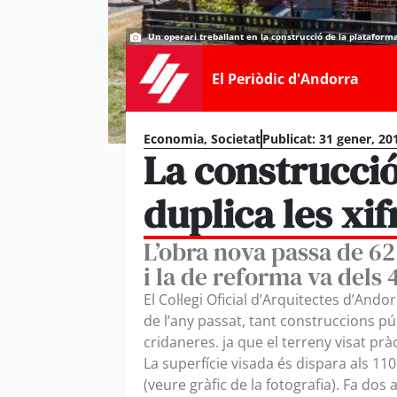
Un operari treballant en la construcció de la plataforma 
El Periòdic d'Andorra
Economia
,
Societat
Publicat:
31 gener, 20
La construcció
duplica les xif
L’obra nova passa de 62
i la de reforma va dels 
El Col·legi Oficial d’Arquitectes d’Ando
de l’any passat, tant construccions pú
cridaneres. ja que el terreny visat prà
La superfície visada és dispara als 11
(veure gràfic de la fotografia). Fa dos