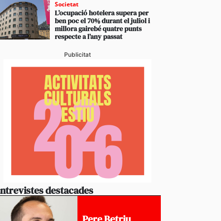
Societat
L’ocupació hotelera supera per
ben poc el 70% durant el juliol i
millora gairebé quatre punts
respecte a l’any passat
Publicitat
ntrevistes destacades
Pere Betriu