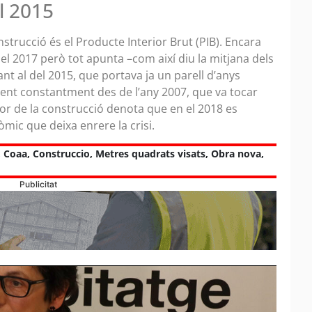
el 2015
trucció és el Producte Interior Brut (PIB). Encara
 del 2017 però tot apunta –com així diu la mitjana dels
ant al del 2015, que portava ja un parell d’anys
ient constantment des de l’any 2007, que va tocar
tor de la construcció denota que en el 2018 es
mic que deixa enrere la crisi.
,
Coaa
,
Construccio
,
Metres quadrats visats
,
Obra nova
,
Publicitat