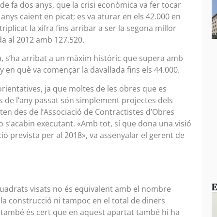
de fa dos anys, que la crisi econòmica va fer tocar
nys caient en picat; es va aturar en els 42.000 en
riplicat la xifra fins arribar a ser la segona millor
da al 2012 amb 127.520.
da, s’ha arribat a un màxim històric que supera amb
ny en què va començar la davallada fins els 44.000.
rientatives, ja que moltes de les obres que es
s de l’any passat són simplement projectes dels
ten des de l’Associació de Contractistes d’Obres
 s’acabin executant. «Amb tot, sí que dona una visió
ió prevista per al 2018», va assenyalar el gerent de
é
E
quadrats visats no és equivalent amb el nombre
 la construcció ni tampoc en el total de diners
e també és cert que en aquest apartat també hi ha