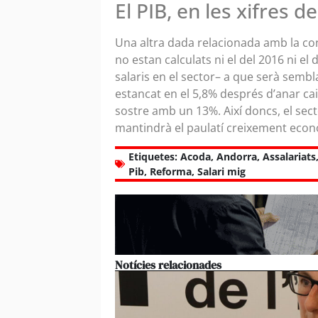
El PIB, en les xifres d
Una altra dada relacionada amb la cons
no estan calculats ni el del 2016 ni el
salaris en el sector– a que serà sembl
estancat en el 5,8% després d’anar ca
sostre amb un 13%. Així doncs, el sec
mantindrà el paulatí creixement econò
Etiquetes:
Acoda
,
Andorra
,
Assalariats
Pib
,
Reforma
,
Salari mig
Notícies relacionades