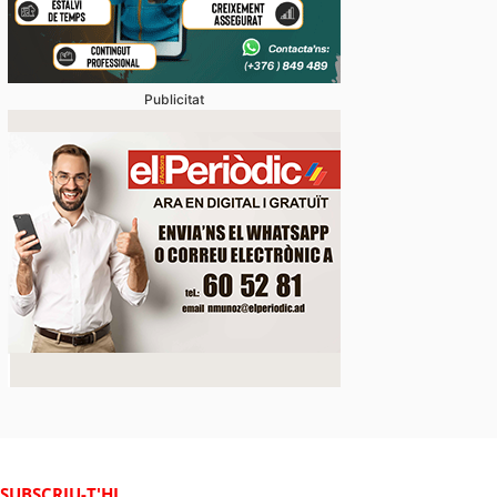
Publicitat
mpravenda d’immobles baixa gairebé un 12% mentre 
cions retrocedeix un 17,3%
SUBSCRIU-T'HI