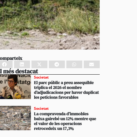
omparteix
l més destacat
Societat
El parc públic a preu assequible
triplica el 2026 el nombre
d’adjudicacions per haver duplicat
les peticions favorables
Societat
La compravenda d’immobles
baixa gairebé un 12% mentre que
el valor de les operacions
retrocedeix un 17,3%