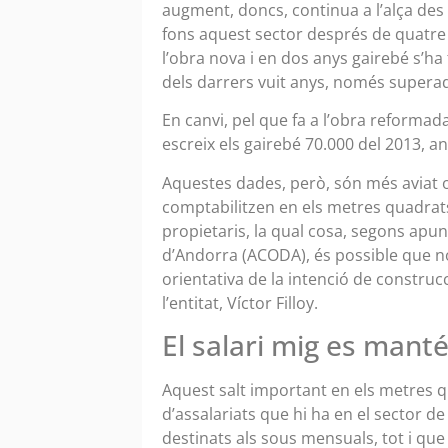
augment, doncs, continua a l’alça des 
fons aquest sector després de quatre a
l’obra nova i en dos anys gairebé s’ha t
dels darrers vuit anys, només supera
En canvi, pel que fa a l’obra reforma
escreix els gairebé 70.000 del 2013, a
Aquestes dades, però, són més aviat o
comptabilitzen en els metres quadrat
propietaris, la qual cosa, segons apun
d’Andorra (ACODA), és possible que no
orientativa de la intenció de construcc
l’entitat, Víctor Filloy.
El salari mig es mant
Aquest salt important en els metres 
d’assalariats que hi ha en el sector de
destinats als sous mensuals, tot i qu