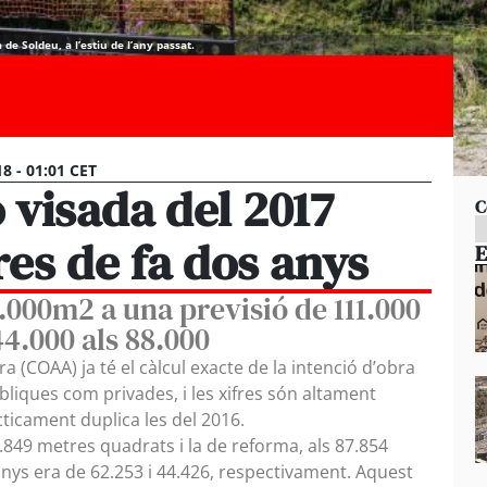
de Soldeu, a l’estiu de l’any passat.
18 - 01:01 CET
 visada del 2017
C
res de fa dos anys
E
.000m2 a una previsió de 111.000
44.000 als 88.000
rra (COAA) ja té el càlcul exacte de la intenció d’obra
bliques com privades, i les xifres són altament
cticament duplica les del 2016.
0.849 metres quadrats i la de reforma, als 87.854
 anys era de 62.253 i 44.426, respectivament. Aquest