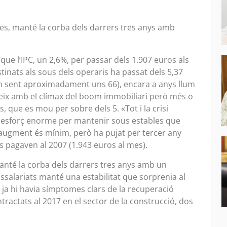
 mes, manté la corba dels darrers tres anys amb
x que l’IPC, un 2,6%, per passar dels 1.907 euros als
stinats als sous dels operaris ha passat dels 5,37
ben sent aproximadament uns 66), encara a anys llum
deix amb el clímax del boom immobiliari però més o
s, que es mou per sobre dels 5. «Tot i la crisi
 esforç enorme per mantenir sous estables que
L’augment és mínim, però ha pujat per tercer any
 es pagaven al 2007 (1.943 euros al mes).
manté la corba dels darrers tres anys amb un
salariats manté una estabilitat que sorprenia al
 ja hi havia símptomes clars de la recuperació
ractats al 2017 en el sector de la construcció, dos