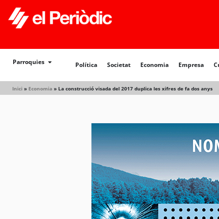
Política
Societat
Economia
Empresa
Cultur
Parroquies
Política
Societat
Economia
Empresa
C
Inici
»
Economia
»
La construcció visada del 2017 duplica les xifres de fa dos anys