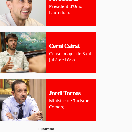
President d’Unió
Laurediana
Cerni Cairat
Cònsol major de Sant
Julià de Lòria
Jordi Torres
Ministre de Turisme i
Comerç
Publicitat