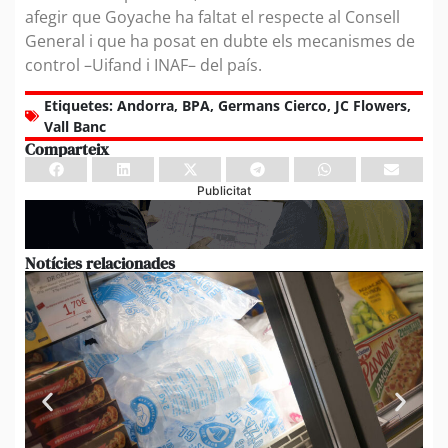
afegir que Goyache ha faltat el respecte al Consell
General i que ha posat en dubte els mecanismes de
control –Uifand i INAF– del país.
Etiquetes:
Andorra
,
BPA
,
Germans Cierco
,
JC Flowers
,
Vall Banc
Comparteix
Publicitat
Notícies relacionades