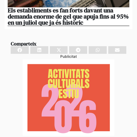
Els establiments es fan forts davant una
La
demanda enorme de gel que apuja fins al 95%
po
en un juliol que ja és històric
xi
Comparteix
Publicitat