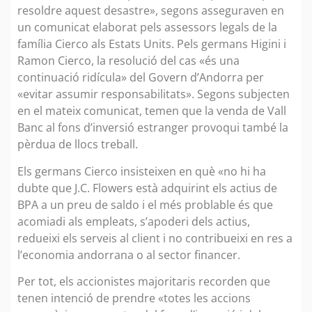
resoldre aquest desastre», segons asseguraven en
un comunicat elaborat pels assessors legals de la
família Cierco als Estats Units. Pels germans Higini i
Ramon Cierco, la resolució del cas «és una
continuació ridícula» del Govern d’Andorra per
«evitar assumir responsabilitats». Segons subjecten
en el mateix comunicat, temen que la venda de Vall
Banc al fons d’inversió estranger provoqui també la
pèrdua de llocs treball.
Els germans Cierco insisteixen en què «no hi ha
dubte que J.C. Flowers està adquirint els actius de
BPA a un preu de saldo i el més problable és que
acomiadi als empleats, s’apoderi dels actius,
redueixi els serveis al client i no contribueixi en res a
l’economia andorrana o al sector financer.
Per tot, els accionistes majoritaris recorden que
tenen intenció de prendre «totes les accions