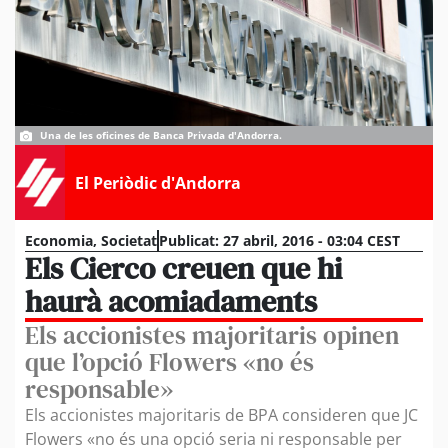
Una de les oficines de Banca Privada d'Andorra.
El Periòdic d'Andorra
Economia
,
Societat
Publicat:
27 abril, 2016 - 03:04 CEST
Els Cierco creuen que hi
haurà acomiadaments
Els accionistes majoritaris opinen
que l’opció Flowers «no és
responsable»
Els accionistes majoritaris de BPA consideren que JC
Flowers «no és una opció seria ni responsable per