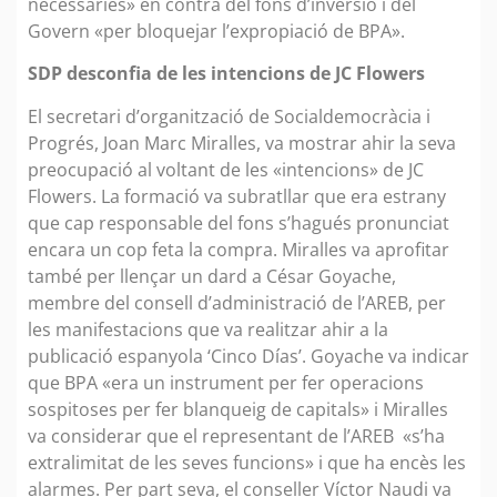
necessàries» en contra del fons d’inversió i del
Govern «per bloquejar l’expropiació de BPA».
SDP desconfia de les intencions de JC Flowers
El secretari d’organització de Socialdemocràcia i
Progrés, Joan Marc Miralles, va mostrar ahir la seva
preocupació al voltant de les «intencions» de JC
Flowers. La formació va subratllar que era estrany
que cap responsable del fons s’hagués pronunciat
encara un cop feta la compra. Miralles va aprofitar
també per llençar un dard a César Goyache,
membre del consell d’administració de l’AREB, per
les manifestacions que va realitzar ahir a la
publicació espanyola ‘Cinco Días’. Goyache va indicar
que BPA «era un instrument per fer operacions
sospitoses per fer blanqueig de capitals» i Miralles
va considerar que el representant de l’AREB «s’ha
extralimitat de les seves funcions» i que ha encès les
alarmes. Per part seva, el conseller Víctor Naudi va