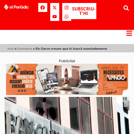
SUBSCRIU-
T'HI
Inici
»
Economia
»
Els Cierco creuen que hi haurà acomiadaments
Publicitat